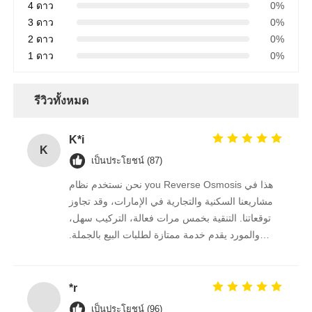
4 ดาว
0%
3 ดาว
0%
FRP ภาชนะรับความดัน
2 ดาว
0%
1 ดาว
0%
ถังน้ําอ่อนน้ํา
รีวิวทั้งหมด
เรซินแลกเปลี่ยนไอออน
K*i
K
เป็นประโยชน์ (87)
วาล์วควบคุมการกรอง
نحن نستخدم نظام you Reverse Osmosis هذا في
مشاريعنا السكنية والتجارية في الإمارات، وقد تجاوز
โซลินอยด์วาล์ว
توقعاتنا. التنقية بخمس مرات فعالة، التركيب سهل،
والمورد يقدم خدمة ممتازة لطلبات البيع بالجملة.
نستمر في الشراء منه على المدى الطويل.
เกจวัดความดัน
*r
เครื่องวัดการไหล
เป็นประโยชน์ (96)