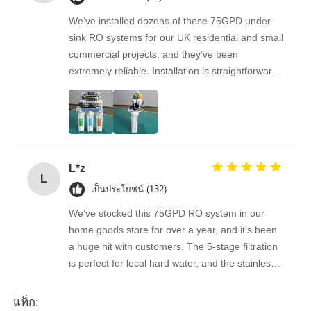
We’ve installed dozens of these 75GPD under-
ตัวยึด RO
sink RO systems for our UK residential and small
commercial projects, and they’ve been
extremely reliable. Installation is straightforward,
the filters are easy to replace, and the water
quality feedback from clients has been
overwhelmingly positive. The supplier is great to
work with — orders arrive on time, packaging is
secure, and the product quality is always
L*z
consistent. As a repeat buyer, we couldn’t be
L
happier with both the product and the service.
เป็นประโยชน์ (132)
We’ve stocked this 75GPD RO system in our
home goods store for over a year, and it’s been
a huge hit with customers. The 5-stage filtration
is perfect for local hard water, and the stainless
steel faucet feels way sturdier than cheaper
options. Reorders are always on time, and the
แท็ก: