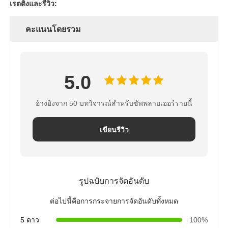
เรตติ้งและรีวิว:
ตัวกรองน้ำ
คะแนนโดยรวม
ไส้กรองน้ำ
5.0
เมมเบรน RO ที่อยู่อาศัย
อ้างอิงจาก 50 บทวิจารณ์สำหรับซัพพลายเออร์รายนี้
เครื่องฆ่าเชื้อโรคด้วยรังสียูวี
เขียนรีวิว
ข้อต่อเชื่อมต่อไส้กรองน้ำ
รูปฉบับการจัดอันดับ
เมมเบรน RO อุตสาหกรรม
ต่อไปนี้คือการกระจายการจัดอันดับทั้งหมด
ที่อยู่อาศัยเมมเบรน RO
5 ดาว
100%