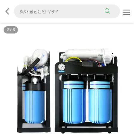
2
/
6