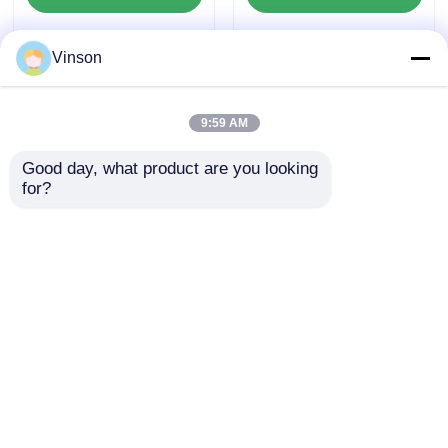
Vinson
9:59 AM
Good day, what product are you looking 
for?
10" 4단계 여과 기능을
상업용 4단계 10인치
갖춘 빅 블루 클리어 상
큰 파란색 역오스모스
업용 RO 시스템 정수
물 필터 400GPD
기
600GPD 800GPD
문의 보내기
문의 보내기
홈
사이트맵
연락처
Desktop Site