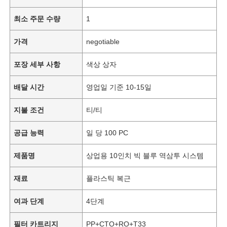
최소 주문 수량
1
가격
negotiable
포장 세부 사항
색상 상자
배달 시간
영업일 기준 10-15일
지불 조건
티/티
공급 능력
일 당 100 PC
제품명
상업용 10인치 빅 블루 역삼투 시스템
재료
플라스틱 복근
여과 단계
4단계
필터 카트리지
PP+CTO+RO+T33