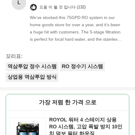
L
happier with both the product and the service.
도움 이 될 것 입니다 (132)
RO 브래킷
We’ve stocked this 75GPD RO system in our
home goods store for over a year, and it’s been
a huge hit with customers. The 5-stage filtration
is perfect for local hard water, and the stainless
steel faucet feels way sturdier than cheaper
options. Reorders are always on time, and the
꼬리표:
quality is consistent every shipment. No
역삼투압 정수 시스템
RO 정수기 시스템
complaints from customers, and very few
returns. Great product to carry!
상업용 역삼투압 방식
가장 저렴 한 가격 으로
ROYOL 워터 4 스테이지 상용
RO 시스템, 고압 폭발 방지 10인
치 덤보 필터 하우징