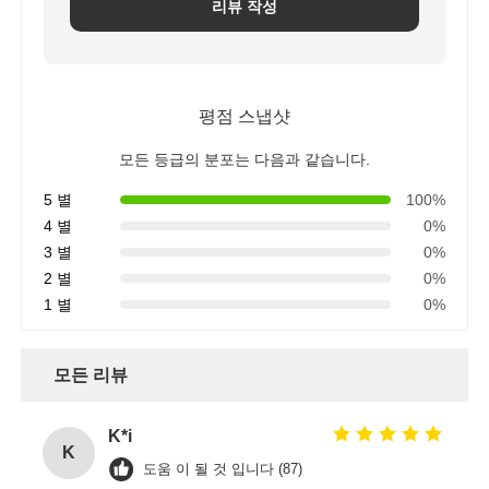
리뷰 작성
물 필터 하우징
평점 스냅샷
워터 필터 카트리지
모든 등급의 분포는 다음과 같습니다.
주거용 RO 멤브레인
5 별
100%
4 별
0%
3 별
0%
자외선 살균 소독기
2 별
0%
1 별
0%
물 필터 연결 장치
모든 리뷰
산업적 수신 전용 얇은막
K*i
K
도움 이 될 것 입니다 (87)
수신 전용 막 하우징