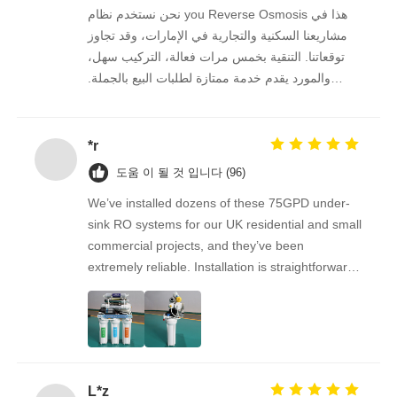
نحن نستخدم نظام you Reverse Osmosis هذا في
مشاريعنا السكنية والتجارية في الإمارات، وقد تجاوز
FRP 압력 용기
توقعاتنا. التنقية بخمس مرات فعالة، التركيب سهل،
والمورد يقدم خدمة ممتازة لطلبات البيع بالجملة.
물 완화기 소금물 탱크
نستمر في الشراء منه على المدى الطويل.
*r
이온 교환 수지
도움 이 될 것 입니다 (96)
We’ve installed dozens of these 75GPD under-
필터 제어 밸브
sink RO systems for our UK residential and small
commercial projects, and they’ve been
솔레노이드 밸브
extremely reliable. Installation is straightforward,
the filters are easy to replace, and the water
quality feedback from clients has been
압력계
overwhelmingly positive. The supplier is great to
work with — orders arrive on time, packaging is
secure, and the product quality is always
유량계
L*z
consistent. As a repeat buyer, we couldn’t be