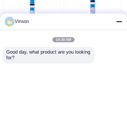
Vinson
1812 แลกเปลี่ยนกรองกร
100 GPD โพลยามิดผนัง
องน้ํา 75G RO ผนัง
บางผสม RO ผิวหนังการ
10:30 AM
ปฏิเสธสูงสําหรับการบํา
บัดน้ํา
Good day, what product are you looking 
ราคาถูกที่สุด
ราคาถูกที่สุด
for?
พูดคุยกันตอนนี้
พูดคุยกันตอนนี้
ดูเพิ่มเติม
Desktop Site
บ้าน
เกี่ยวกับเรา
ติดต่อเรา