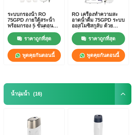
ระบบกรองน้ํา RO
RO เครื่องทําความสะ
FRP ภาชนะรับความดัน
75GPD ภายใต้สระน้ํา
อาดน้ําดื่ม 75GPD ระบบ
พร้อมกรอง 5 ขั้นตอน
ออสโมซิสกลับ ด้วย
และตู้กรองน้ําเหล็กไร้ขัด
เครื่องฆ่าเชื้อ UV
ถังน้ําอ่อนน้ํา
304
ราคาถูกที่สุด
ราคาถูกที่สุด
เรซินแลกเปลี่ยนไอออน
พูดคุยกันตอนนี้
พูดคุยกันตอนนี้
วาล์วควบคุมการกรอง
โซลินอยด์วาล์ว
(16)
น้ำนุ่มน้ำ
เกจวัดความดัน
เครื่องวัดการไหล