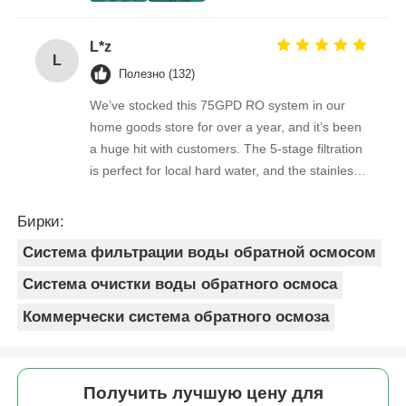
work with — orders arrive on time, packaging is
secure, and the product quality is always
L*z
consistent. As a repeat buyer, we couldn’t be
L
happier with both the product and the service.
Полезно (132)
We’ve stocked this 75GPD RO system in our
home goods store for over a year, and it’s been
a huge hit with customers. The 5-stage filtration
is perfect for local hard water, and the stainless
steel faucet feels way sturdier than cheaper
options. Reorders are always on time, and the
Бирки:
quality is consistent every shipment. No
Система фильтрации воды обратной осмосом
complaints from customers, and very few
returns. Great product to carry!
Система очистки воды обратного осмоса
Коммерчески система обратного осмоза
Получить лучшую цену для