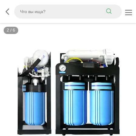
2
/
6