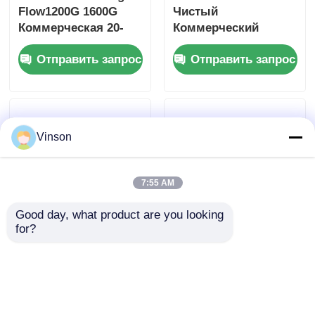
Flow1200G 1600G
Чистый
Коммерческая 20-
Коммерческий
дюймовая система
Очиститель Воды
Отправить запрос
Отправить запрос
обратного осмоса
RO Системы с 4-
Big Blue с
ступенчатой
напоминанием о
фильтрацией
фильтре
Vinson
7:55 AM
Good day, what product are you looking 
for?
Коммерческий 4-
Настольный
ступенчатый 10-
диспенсер для
дюймовый большой
воды, 5-ступенчатая
синий фильтр для
система RO UF
Отправить запрос
Отправить запрос
воды обратного
фильтрации,