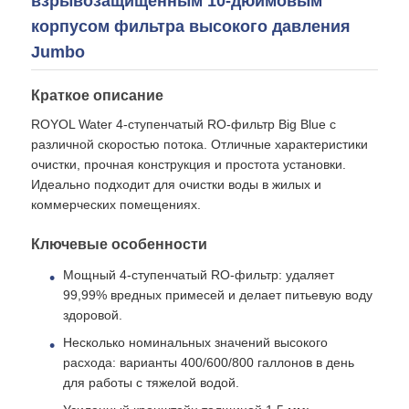
взрывозащищенным 10-дюймовым
корпусом фильтра высокого давления
Jumbo
О Компании
Краткое описание
Наша фабрика
ROYOL Water 4-ступенчатый RO-фильтр Big Blue с
различной скоростью потока. Отличные характеристики
очистки, прочная конструкция и простота установки.
контроль качества
Идеально подходит для очистки воды в жилых и
коммерческих помещениях.
контактные данные
Ключевые особенности
Мощный 4-ступенчатый RO-фильтр: удаляет
Новости
99,99% вредных примесей и делает питьевую воду
здоровой.
Системы обратного осмоса
Несколько номинальных значений высокого
расхода: варианты 400/600/800 галлонов в день
для работы с тяжелой водой.
Умягчитель воды