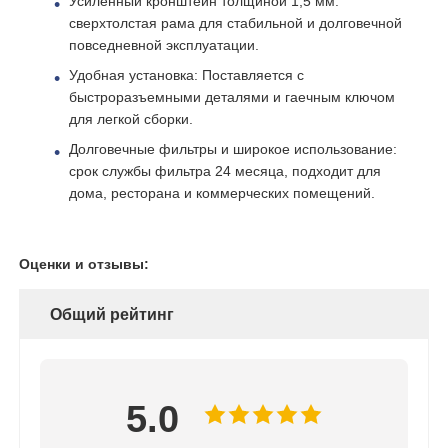
Усиленный кронштейн толщиной 1,5 мм:
сверхтолстая рама для стабильной и долговечной
повседневной эксплуатации.
снабжение жилищем водяного фильтра
Удобная установка: Поставляется с
быстроразъемными деталями и гаечным ключом
патрон водяного фильтра
для легкой сборки.
Долговечные фильтры и широкое использование:
срок службы фильтра 24 месяца, подходит для
Мембрана RO для жилых помещений
дома, ресторана и коммерческих помещений.
ультрафиолетовый стерилизатор воды
Оценки и отзывы:
Фитинги для подключения фильтров воды
Общий рейтинг
Промышленная мембрана RO
5.0
снабжение жилищем мембраны ro