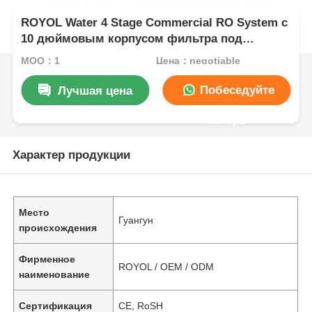
ROYOL Water 4 Stage Commercial RO System с
10 дюймовым корпусом фильтра под
высоким давлением
MOQ：1
Цена：negotiable
Побеседуйте
Лучшая цена
теперь
Характер продукции
Место
Гуангун
происхождения
Фирменное
ROYOL / OEM / ODM
наименование
Сертификация
CE, RoSH