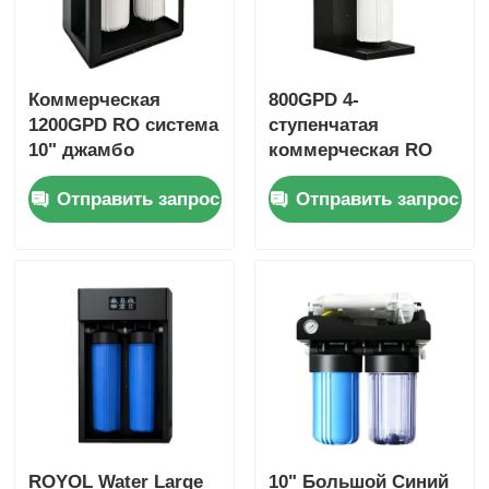
Коммерческая
800GPD 4-
1200GPD RO система
ступенчатая
10" джамбо
коммерческая RO
фильтрации с
система с
Отправить запрос
Отправить запрос
напоминанием о
напоминанием о
фильтре для
фильтрах для
коммерческого и
домашнего офиса
домашнего
использования
ROYOL Water Large
10" Большой Синий