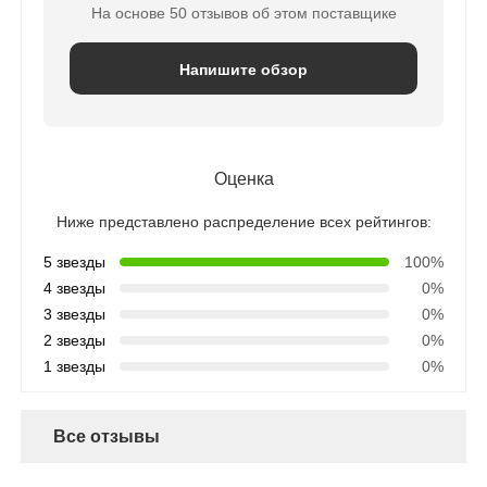
На основе 50 отзывов об этом поставщике
Сосуд под давлением FRP
Напишите обзор
Бак для рассола умягчителя воды
Оценка
Ионообменная смола
Ниже представлено распределение всех рейтингов:
Клапан управления фильтром
5 звезды
100%
4 звезды
0%
3 звезды
0%
Электромагнитный клапан
2 звезды
0%
1 звезды
0%
манометр
Все отзывы
Счетчик потока