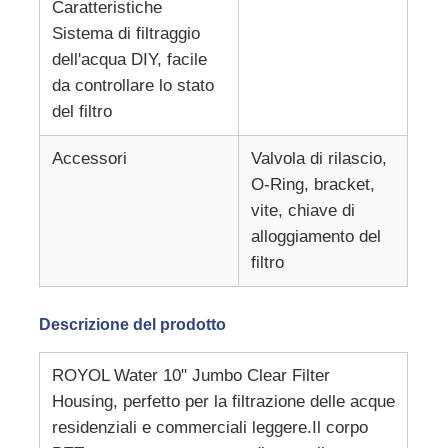
Caratteristiche
Sistema di filtraggio
Contenitore a pressione di FRP
dell'acqua DIY, facile
da controllare lo stato
del filtro
Serbatoio salamoia addolcitore
Accessori
Valvola di rilascio,
Resina a scambio ionico
O-Ring, bracket,
vite, chiave di
alloggiamento del
Valvola di controllo del filtro
filtro
Elettrovalvola
Descrizione del prodotto
manometro
ROYOL Water 10" Jumbo Clear Filter
Housing, perfetto per la filtrazione delle acque
residenziali e commerciali leggere.Il corpo
Contatore di flusso