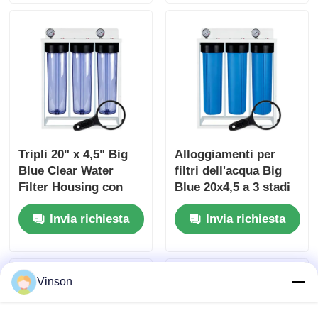
NPT/BSP
Tripli 20" x 4,5" Big
Alloggiamenti per
Blue Clear Water
filtri dell'acqua Big
Filter Housing con
Blue 20x4,5 a 3 stadi
manometro di
con supporto per
Invia richiesta
Invia richiesta
pressione C -C -C
filtro e manometro
Vinson