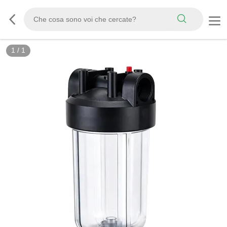
1
/
1