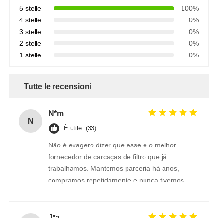
5 stelle
100%
4 stelle
0%
3 stelle
0%
2 stelle
0%
1 stelle
0%
Tutte le recensioni
N*m
N
È utile. (33)
Não é exagero dizer que esse é o melhor
fornecedor de carcaças de filtro que já
trabalhamos. Mantemos parceria há anos,
compramos repetidamente e nunca tivemos
retrabalho ou insatisfação com os produtos.
Conexões 1/2"e 3/4" perfeitas.
J*a