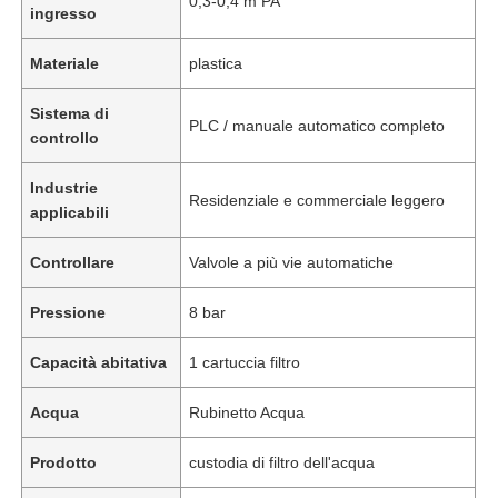
0,3-0,4 m PA
ingresso
Materiale
plastica
Sistema di
PLC / manuale automatico completo
controllo
Industrie
Residenziale e commerciale leggero
applicabili
Controllare
Valvole a più vie automatiche
Pressione
8 bar
Casa
Capacità abitativa
1 cartuccia filtro
Acqua
Rubinetto Acqua
Prodotti
Prodotto
custodia di filtro dell'acqua
Video