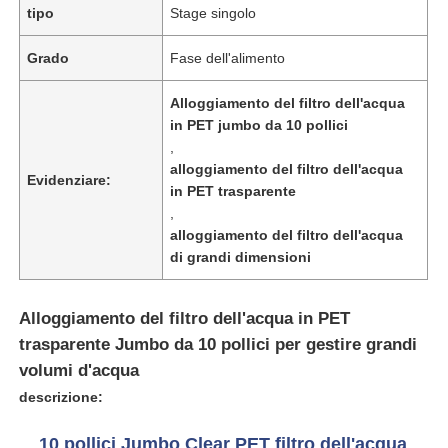
tipo
Stage singolo
Chi siamo
Grado
Fase dell'alimento
Alloggiamento del filtro dell'acqua
Fatory Tour
in PET jumbo da 10 pollici
,
alloggiamento del filtro dell'acqua
Evidenziare:
Controllo di qualità
in PET trasparente
,
alloggiamento del filtro dell'acqua
Contattaci
di grandi dimensioni
notizie
Alloggiamento del filtro dell'acqua in PET
trasparente Jumbo da 10 pollici per gestire grandi
volumi d'acqua
Sistemi RO
descrizione:
Amorbiditura dell'acqua
10 pollici Jumbo Clear PET filtro dell'acqua