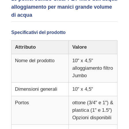
alloggiamento per manici grande volume
di acqua
custodia di filtro dell'acqua
Specificativi del prodotto
cartuccia di filtro dall'acqua
Attributo
Valore
Membrana RO residenziale
Nome del prodotto
10" x 4,5"
alloggiamento filtro
sterilizzatore uv dell'acqua
Jumbo
Raccordi per filtro acqua
Dimensioni generali
10" x 4,5"
Portos
ottone (3/4" e 1") &
Membrana industriale del RO
plastica (1" e 1.5")
Opzioni disponibili
Alloggio della membrana del RO