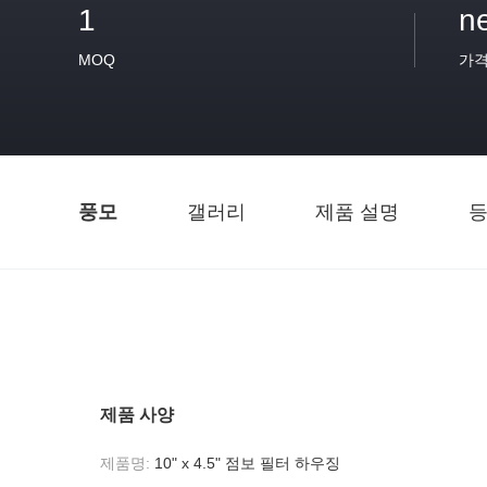
1
n
MOQ
가
풍모
갤러리
제품 설명
등
제품 사양
제품명:
10" x 4.5" 점보 필터 하우징