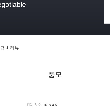
egotiable
격
급 & 리뷰
풍모
전체 치수:
10 "x 4.5"