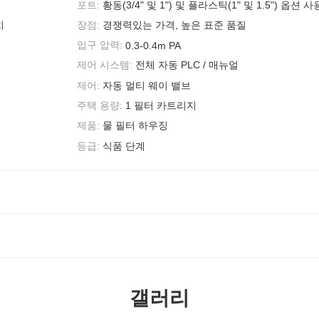
포트:
황동(3/4" 및 1") 및 플라스틱(1" 및 1.5") 옵션 
치
장점:
경쟁력있는 가격, 높은 표준 품질
입구 압력:
0.3-0.4m PA
제어 시스템:
전체 자동 PLC / 매뉴얼
제어:
자동 멀티 웨이 밸브
주택 용량:
1 필터 카트리지
제품:
물 필터 하우징
등급:
식품 단계
갤러리