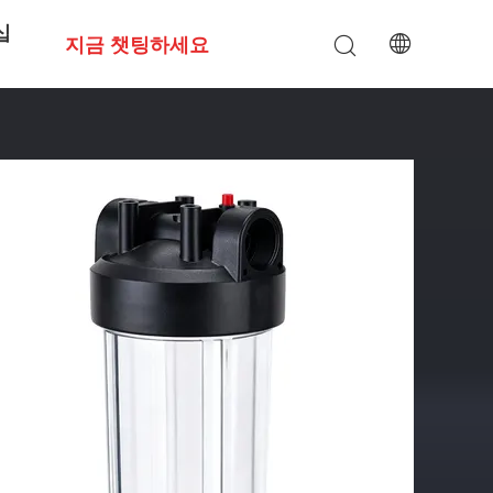
십
지금 챗팅하세요