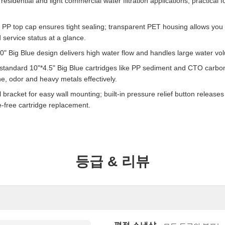
 residential and light commercial water filtration applications, practical f
 PP top cap ensures tight sealing; transparent PET housing allows you 
d service status at a glance.
0" Big Blue design delivers high water flow and handles large water volu
standard 10"*4.5" Big Blue cartridges like PP sediment and CTO carbon 
ne, odor and heavy metals effectively.
bracket for easy wall mounting; built-in pressure relief button releases
e-free cartridge replacement.
등급 & 리뷰