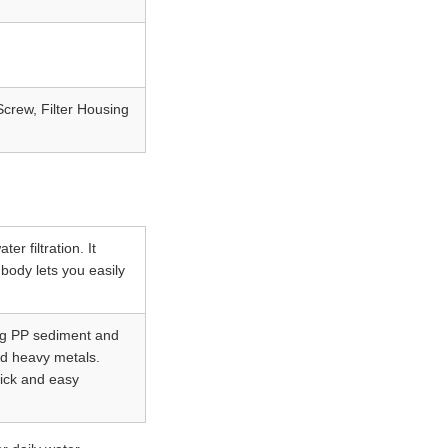
Screw, Filter Housing
r filtration. It
 body lets you easily
ing PP sediment and
nd heavy metals.
uick and easy