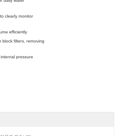
or daily water
to clearly monitor
me efficiently.
block filters, removing
 internal pressure