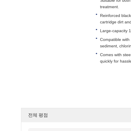
Suitable for both
treatment.
Reinforced black
cartridge dirt an
Large-capacity 1
Compatible with 
sediment, chlori
Comes with steel 
quickly for hassl
전체 평점