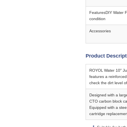
FeaturesDIY Water Fil
condition
Accessories
Product Descript
ROYOL Water 10" Jumbo
features a reinforced
check the dirt level of
Designed with a large
CTO carbon block car
Equipped with a steel
cartridge replacemen