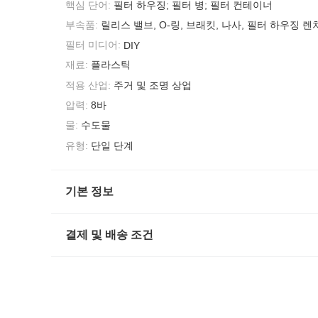
핵심 단어:
필터 하우징; 필터 병; 필터 컨테이너
부속품:
릴리스 밸브, O-링, 브래킷, 나사, 필터 하우징 렌
필터 미디어:
DIY
재료:
플라스틱
적용 산업:
주거 및 조명 상업
압력:
8바
물:
수도물
유형:
단일 단계
기본 정보
결제 및 배송 조건