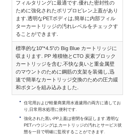
フィルタリングに最適です.優れた密封性の
ために強化されたポリプロピレン上蓋があり
FRPの圧力容器
ます.透明なPETボディは,簡単に内部フィル
ターカートリッジの汚れレベルをチェックす
軟水器ブラインタンク
ることができます.
標準的な10"*4.5"の Big Blue カートリッジに
イオン交換樹脂
収まります. PP 堆積物とCTO 炭素ブロック
カートリッジを含む.不快な臭いと重金属壁
のマウントのために鋼筋の支架を装備し,迅
フィルター制御バルブ
速で簡単なカートリッジ交換のための圧力緩
和ボタンを組み込みました.
電磁弁
住宅用および軽量商業用水過濾用の両方に適してお
り,日常用水処理に便利です.
圧力計
強化された黒いPP上蓋は密閉を保証します.透明な
PETハウジングは,カートリッジの汚れとサービス状
フローメーター
態を一目で明確に監視することができます.