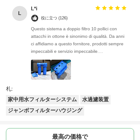
L*i
L
役に立つ (126)
Questo sistema a doppio filtro 10 pollici con
attacchi in ottone è sinonimo di qualità. Da anni
ci affidiamo a questo fornitore, prodotti sempre
impeccabili e servizio impeccabile.
Consigliatissimo a chi cerca stabilità e
professionalità.
札:
家中用水フィルターシステム
水過濾装置
ジャンボフィルターハウジング
最高の価格で