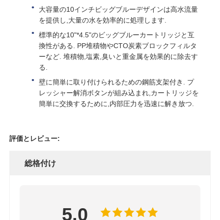
大容量の10インチビッグブルーデザインは高水流量
を提供し,大量の水を効率的に処理します.
ROブラケット
標準的な10"*4.5"のビッグブルーカートリッジと互
換性がある. PP堆積物やCTO炭素ブロックフィルタ
ーなど. 堆積物,塩素,臭いと重金属を効果的に除去す
る.
壁に簡単に取り付けられるための鋼筋支架付き. プ
レッシャー解消ボタンが組み込まれ,カートリッジを
簡単に交換するために,内部圧力を迅速に解き放つ.
評価とレビュー:
総格付け
5.0