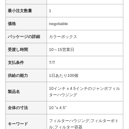
最小注文数量
1
価格
negotiable
パッケージの詳細
カラーボックス
受渡し時間
10～15営業日
支払条件
T/T
供給の能力
1日あたり100個
10インチ x 4.5インチのジャンボフィル
製品名
ターハウジング
全体の寸法
10 "x 4.5"
フィルターハウジング;フィルターボト
キーワード
ル;フィルター容器