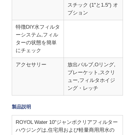
スチック (1"と1.5") オ
プション
浄水器ハウジング
特徴DIY水フィルタ
ーシステム,フィル
浄水器のカートリッジ
ターの状態を簡単
にチェック
住宅用RO膜
アクセサリー
放出バルブ,Oリング,
ブレーケット,スクリ
紫外線水滅菌装置
ュー,フィルタホイジ
ング・レッチ
浄水器接続継手
製品説明
産業ROの膜
ROYOL Water 10"ジャンボクリアフィルター
ハウジングは,住宅用および軽量商用用水の
ROの膜ハウジング