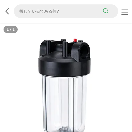
1
/
1