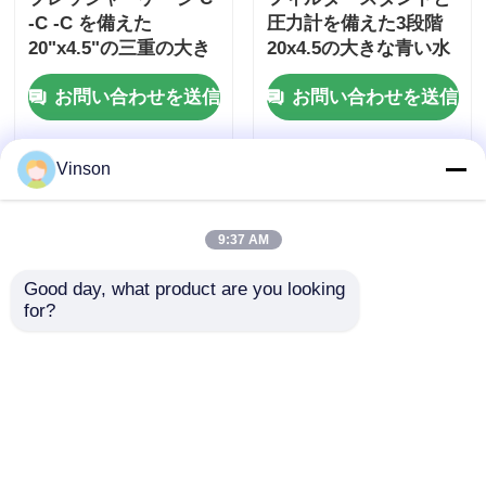
-C -C を備えた
圧力計を備えた3段階
20"x4.5"の三重の大き
20x4.5の大きな青い水
な青いクリアウォータ
フィルターハウジング
お問い合わせを送信
お問い合わせを送信
ーフィルターハウジン
グ
Vinson
9:37 AM
Good day, what product are you looking 
for?
ROYOL Water ダブル
2ステージ 20インチ デ
20 インチ クリア ビッ
ュアル・ビッグ・ブル
グ ブルー 水フィルタ
ー・フィルター・ハウ
ー ハウシング 全家用
ジング・セット 圧力放
お問い合わせを送信
お問い合わせを送信
商業用 フィルタリング
出バルブ&ダブル・