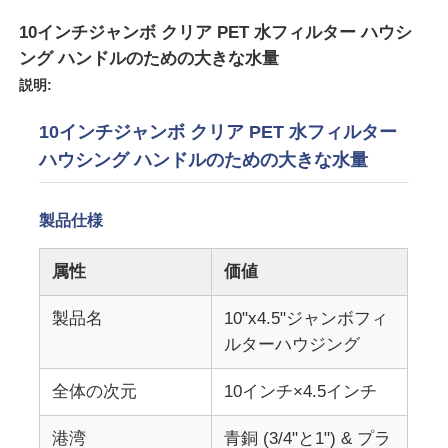
10インチジャンボ クリア PET 水フィルター ハウシ
企業情報
ング ハンドルのための大きな水量
説明:
会社案内
10インチジャンボ クリア PET 水フィルター
ハウシング ハンドルのための大きな水量
品質管理
製品仕様
お問い合わせ
属性
価値
ニュース
製品名
10"x4.5"ジャンボフィ
ルターハウジング
ROシステム
全体の次元
10インチ×4.5インチ
軟水剤
港湾
青銅 (3/4"と1") & プラ