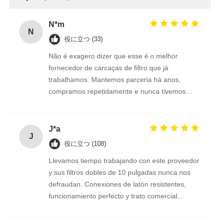
N*m
N
役に立つ (33)
Não é exagero dizer que esse é o melhor
fornecedor de carcaças de filtro que já
trabalhamos. Mantemos parceria há anos,
compramos repetidamente e nunca tivemos
retrabalho ou insatisfação com os produtos.
Conexões 1/2"e 3/4" perfeitas.
J*a
J
役に立つ (108)
Llevamos tiempo trabajando con este proveedor
y sus filtros dobles de 10 pulgadas nunca nos
defraudan. Conexiones de latón resistentes,
funcionamiento perfecto y trato comercial
excelente. Seguimos confiando en ellos.