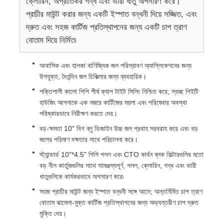
ক্লোরিন, অপ্রীতিকর গন্ধ এবং ভারী ধাতু অপসারণ করে।
প্রাচীর মাউন্ট করার জন্য একটি ইস্পাত বন্ধনী দিয়ে সজ্জিত, এবং
FRP প্রেসার ভেসেল
দ্রুত এবং সহজ কার্টিজ প্রতিস্থাপনের জন্য একটি চাপ ত্রাণ
বোতাম দিয়ে নির্মিত৷
পানি নরম করার জন্য স্লিন ট্যাংক
আবাসিক এবং হালকা বাণিজ্যিক জল পরিস্রাবণ অ্যাপ্লিকেশনের জন্য
উপযুক্ত, দৈনন্দিন জল চিকিত্সার জন্য ব্যবহারিক।
আয়ন এক্সচেঞ্জ রজন
শক্তিশালী কালো পিপি শীর্ষ ক্যাপ টাইট সিলিং নিশ্চিত করে; স্বচ্ছ পিইটি
হাউজিং আপনাকে এক নজরে কার্টিজের ময়লা এবং পরিষেবার অবস্থা
পরিষ্কারভাবে নিরীক্ষণ করতে দেয়।
ফিল্টার কন্ট্রোল ভালভ
বড়-ক্ষমতা 10" বিগ ব্লু ডিজাইন উচ্চ জল প্রবাহ সরবরাহ করে এবং বড়
জলের পরিমাণ দক্ষতার সাথে পরিচালনা করে।
সোলেনয়েড ভালভ
স্ট্যান্ডার্ড 10"*4.5" পিপি পলল এবং CTO কার্বন ব্লক ফিল্টারগুলির মতো
বড় নীল কার্তুজগুলির সাথে সামঞ্জস্যপূর্ণ, পলল, ক্লোরিন, গন্ধ এবং ভারী
ধাতুগুলিকে কার্যকরভাবে অপসারণ করে৷
চাপ পরিমাপক
সহজ প্রাচীর মাউন্ট জন্য ইস্পাত বন্ধনী সঙ্গে আসে; অন্তর্নির্মিত চাপ ত্রাণ
বোতাম ঝামেলা-মুক্ত কার্টিজ প্রতিস্থাপনের জন্য অভ্যন্তরীণ চাপ দ্রুত
মুক্তি দেয়।
প্রবাহ মিটার