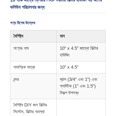
ভলিউম পরিচালনার জন্য
আমাদের সম্পর্কে
পণ্য বিশেষ উল্লেখ
কারখানা ভ্রমণ
বৈশিষ্ট্য
মান
মান নিয়ন্ত্রণ
পণ্যের নাম
10" x 4.5" জাম্বো ফিল্টার
হাউজিং
আমাদের সাথে যোগাযোগ করুন
সামগ্রিক মাত্রা
10" x 4.5"
বন্দর
ব্রাস (3/4" এবং 1") এবং
খবর
প্লাস্টিক (1" এবং 1.5")
বিকল্প উপলব্ধ
আর ও সিস্টেম
বৈশিষ্ট্য DIY জল ফিল্টার
সিস্টেম, ফিল্টার অবস্থা
জল সফ্টনার