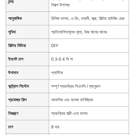
বন্দর
বিকল্প উপলব্ধ
আনুষাঙ্গিক
রিলিজ ভালভ, ও-রিং, বন্ধনী, স্ক্রু, ফিল্টার হাউজিং রেঞ্চ
সুবিধা
প্রতিযোগিতামূলক মূল্য, উচ্চ মানের মানের
ফিল্টার মিডিয়া
DIY
ইনলেট চাপ
0.3-0.4 মি পা
উপাদান
প্লাস্টিক
কন্ট্রোল সিস্টেম
সম্পূর্ণ স্বয়ংক্রিয় পিএলসি / ম্যানুয়াল
প্রযোজ্য শিল্প
আবাসিক এবং হালকা বাণিজ্যিক
নিয়ন্ত্রণ
স্বয়ংক্রিয় মাল্টি-ওয়ে ভালভ
চাপ
8 বার