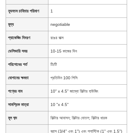
ন্যূনতম চাহিদার পরিমাণ
1
মূল্য
negotiable
প্যাকেজিং বিবরণ
রঙের বাক্স
ডেলিভারি সময়
10-15 কাজের দিন
পরিশোধের শর্ত
টি/টি
যোগানের ক্ষমতা
প্রতিদিন 100 পিসি
পণ্যের নাম
10" x 4.5" জাম্বো ফিল্টার হাউজিং
সামগ্রিক মাত্রা
10 "x 4.5"
মূল শব্দ
ফিল্টার আবাসন; ফিল্টার বোতল; ফিল্টার ধারক
ব্রাস (3/4" এবং 1") এবং প্লাস্টিক (1" এবং 1.5")