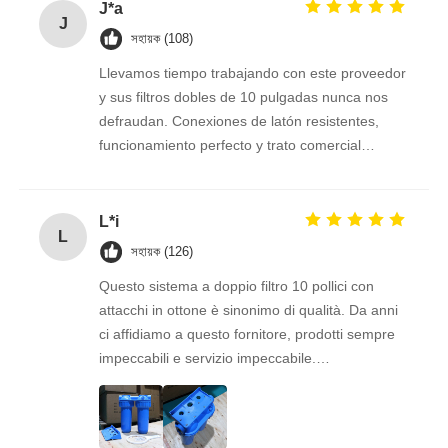
J*a
J
সহায়ক (108)
Llevamos tiempo trabajando con este proveedor
y sus filtros dobles de 10 pulgadas nunca nos
defraudan. Conexiones de latón resistentes,
funcionamiento perfecto y trato comercial
excelente. Seguimos confiando en ellos.
L*i
L
সহায়ক (126)
Questo sistema a doppio filtro 10 pollici con
attacchi in ottone è sinonimo di qualità. Da anni
ci affidiamo a questo fornitore, prodotti sempre
impeccabili e servizio impeccabile.
Consigliatissimo a chi cerca stabilità e
professionalità.