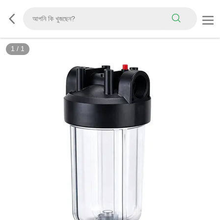
1
/
1