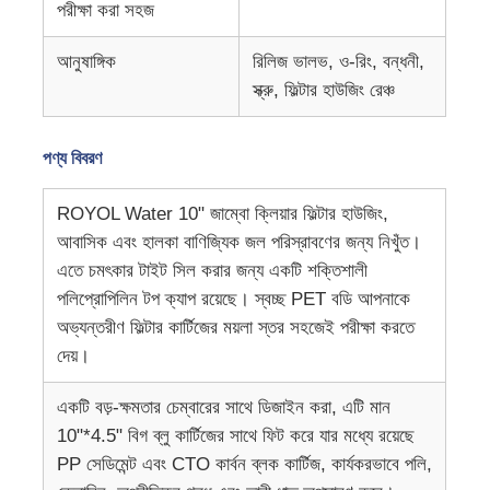
পরীক্ষা করা সহজ
জল ফিল্টার হাউজিং
আনুষাঙ্গিক
রিলিজ ভালভ, ও-রিং, বন্ধনী,
স্ক্রু, ফিল্টার হাউজিং রেঞ্চ
ওয়াটার ফিল্টার কার্টিজ
পণ্য বিবরণ
আবাসিক RO মেমব্রেন
ROYOL Water 10" জাম্বো ক্লিয়ার ফিল্টার হাউজিং,
আবাসিক এবং হালকা বাণিজ্যিক জল পরিস্রাবণের জন্য নিখুঁত।
ইউভি ওয়াটার স্টেরিলাইজার
এতে চমৎকার টাইট সিল করার জন্য একটি শক্তিশালী
পলিপ্রোপিলিন টপ ক্যাপ রয়েছে। স্বচ্ছ PET বডি আপনাকে
অভ্যন্তরীণ ফিল্টার কার্টিজের ময়লা স্তর সহজেই পরীক্ষা করতে
জল ফিল্টার সংযোগ ফিটিং
দেয়।
ইন্ডাস্ট্রিয়াল RO মেম্ব্রান
একটি বড়-ক্ষমতার চেম্বারের সাথে ডিজাইন করা, এটি মান
10"*4.5" বিগ ব্লু কার্টিজের সাথে ফিট করে যার মধ্যে রয়েছে
PP সেডিমেন্ট এবং CTO কার্বন ব্লক কার্টিজ, কার্যকরভাবে পলি,
RO মেমব্রেন হাউজিং