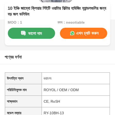
10 ইঞ্চি জাম্বো ক্লিয়ার পিইটি ওয়াটার ফিল্টার হাউজিং হ্যান্ডলগুলির জন্য
বড় জল ভলিউম
MOQ：1
মূল্য：negotiable
এখন চ্যাট করুন
ভালো দাম
পণ্যের বর্ণনা
উৎপত্তি স্থল
গুয়াংগং
পরিচিতিমুলক নাম
ROYOL / OEM / ODM
সাক্ষ্যদান
CE, RoSH
মডেল নম্বার
RY-10BH-13