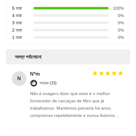
5 তারা
100%
4 তারা
0%
3 তারা
0%
2 তারা
0%
1 তারা
0%
সমস্ত পর্যালোচনা
N*m
N
সহায়ক (33)
Não é exagero dizer que esse é o melhor
fornecedor de carcaças de filtro que já
trabalhamos. Mantemos parceria há anos,
compramos repetidamente e nunca tivemos
retrabalho ou insatisfação com os produtos.
Conexões 1/2"e 3/4" perfeitas.