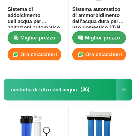
Sistema di
Sistema automatico
addolcimento
di ammorbidimento
dell'acqua per
dell'acqua dura per
abitazioni automatico
uso domestico 1T/H
con serbatoio di
Miglior prezzo
Miglior prezzo
resina
Ora chiacchieri
Ora chiacchieri
(36)
custodia di filtro dell'acqua