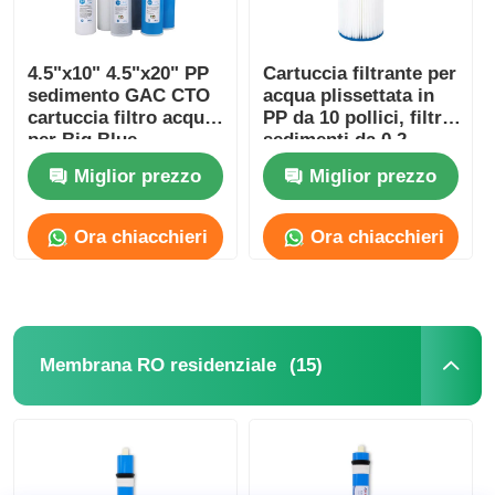
4.5"x10" 4.5"x20" PP
Cartuccia filtrante per
sedimento GAC CTO
acqua plissettata in
cartuccia filtro acqua
PP da 10 pollici, filtro
per Big Blue
sedimenti da 0,2
alloggiamento
micron per processo
Miglior prezzo
Miglior prezzo
di acqua pura
Ora chiacchieri
Ora chiacchieri
(15)
Membrana RO residenziale