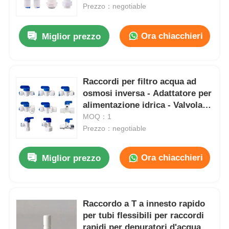
Prezzo：negotiable
Chi siamo
Ora chiacchieri
Miglior prezzo
Fatory Tour
Raccordi per filtro acqua ad
osmosi inversa - Adattatore per
Controllo di qualità
alimentazione idrica - Valvola a
sfera a 3 vie - Valvola manuale
MOQ：1
Contattaci
Prezzo：negotiable
Ora chiacchieri
Miglior prezzo
notizie
Sistemi RO
Raccordo a T a innesto rapido
per tubi flessibili per raccordi
Amorbiditura dell'acqua
rapidi per depuratori d'acqua