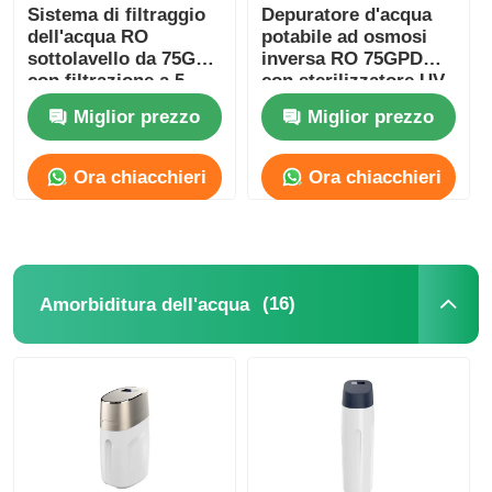
Sistema di filtraggio
Depuratore d'acqua
dell'acqua RO
potabile ad osmosi
Staffa RO
sottolavello da 75GPD
inversa RO 75GPD
con filtrazione a 5
con sterilizzatore UV
stadi e rubinetto in
e remineralizzazione
Miglior prezzo
Miglior prezzo
acciaio inossidabile
304
Ora chiacchieri
Ora chiacchieri
(16)
Amorbiditura dell'acqua