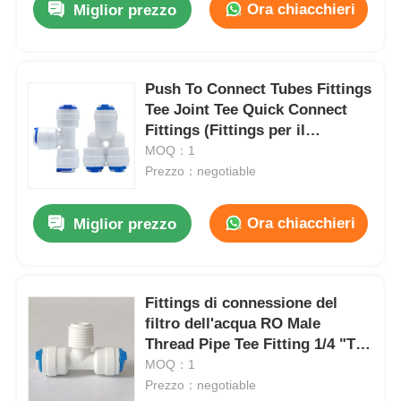
Ora chiacchieri
Miglior prezzo
Push To Connect Tubes Fittings
Tee Joint Tee Quick Connect
Fittings (Fittings per il
collegamento di tubi in
MOQ：1
plastica)
Prezzo：negotiable
Ora chiacchieri
Miglior prezzo
Fittings di connessione del
filtro dell'acqua RO Male
Thread Pipe Tee Fitting 1/4 "Tee
Joint Connector
MOQ：1
Prezzo：negotiable