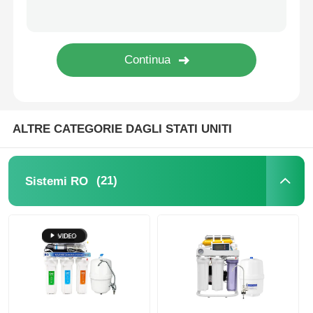
Contenitore a pressione di FRP
Serbatoio salamoia addolcitore
Resina a scambio ionico
ALTRE CATEGORIE DAGLI STATI UNITI
Valvola di controllo del filtro
(21)
Sistemi RO
Elettrovalvola
manometro
Contatore di flusso