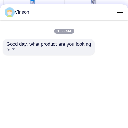
Vinson
1812 Cartucce di filtro
100 GPD Membrana
dell'acqua di ricambio
RO ad Alto Rifiuto in
1:33 AM
75G RO Membrana
Composito di
Poliammide per il
Good day, what product are you looking 
Trattamento
for?
Miglior prezzo
Miglior prezzo
dell'Acqua
Ora chiacchieri
Ora chiacchieri
Osservi più
Casa
Circa noi
Contattaci
Desktop Site
Mappa del sito
Norme sulla privacy