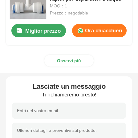
MOQ：1
Prezzo：negotiable
custodia di filtro dell'acqua
Ora chiacchieri
Miglior prezzo
cartuccia di filtro dall'acqua
Membrana RO residenziale
Osservi più
sterilizzatore uv dell'acqua
Lasciate un messaggio
Raccordi per filtro acqua
Ti richiameremo presto!
Membrana industriale del RO
Alloggio della membrana del RO