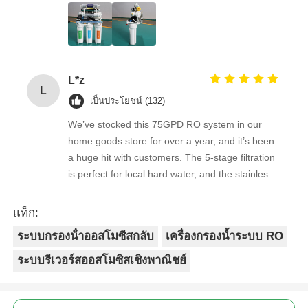
quality feedback from clients has been
overwhelmingly positive. The supplier is great to
work with — orders arrive on time, packaging is
secure, and the product quality is always
L*z
consistent. As a repeat buyer, we couldn’t be
L
happier with both the product and the service.
เป็นประโยชน์ (132)
We’ve stocked this 75GPD RO system in our
home goods store for over a year, and it’s been
a huge hit with customers. The 5-stage filtration
is perfect for local hard water, and the stainless
steel faucet feels way sturdier than cheaper
options. Reorders are always on time, and the
แท็ก:
quality is consistent every shipment. No
ระบบกรองน้ําออสโมซีสกลับ
เครื่องกรองน้ำระบบ RO
complaints from customers, and very few
returns. Great product to carry!
ระบบรีเวอร์สออสโมซิสเชิงพาณิชย์