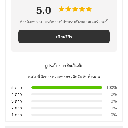
5.0
FRP ภาชนะรับความดัน
อ้างอิงจาก 50 บทวิจารณ์สำหรับซัพพลายเออร์รายนี้
ถังน้ําอ่อนน้ํา
เขียนรีวิว
เรซินแลกเปลี่ยนไอออน
รูปฉบับการจัดอันดับ
วาล์วควบคุมการกรอง
ต่อไปนี้คือการกระจายการจัดอันดับทั้งหมด
โซลินอยด์วาล์ว
5 ดาว
100%
4 ดาว
0%
3 ดาว
0%
เกจวัดความดัน
2 ดาว
0%
1 ดาว
0%
เครื่องวัดการไหล