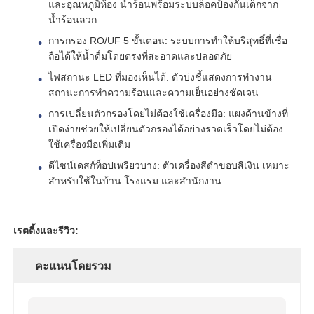
และอุณหภูมิห้อง น้ำร้อนพร้อมระบบล็อคป้องกันเด็กจาก
น้ำร้อนลวก
ตัวกรองน้ำ
การกรอง RO/UF 5 ขั้นตอน: ระบบการทำให้บริสุทธิ์ที่เชื่อ
ถือได้ให้น้ำดื่มโดยตรงที่สะอาดและปลอดภัย
ไฟสถานะ LED ที่มองเห็นได้: ตัวบ่งชี้แสดงการทำงาน
ไส้กรองน้ำ
สถานะการทำความร้อนและความเย็นอย่างชัดเจน
การเปลี่ยนตัวกรองโดยไม่ต้องใช้เครื่องมือ: แผงด้านข้างที่
เมมเบรน RO ที่อยู่อาศัย
เปิดง่ายช่วยให้เปลี่ยนตัวกรองได้อย่างรวดเร็วโดยไม่ต้อง
ใช้เครื่องมือเพิ่มเติม
ดีไซน์เดสก์ท็อปเพรียวบาง: ตัวเครื่องสีดำขอบสีเงิน เหมาะ
เครื่องฆ่าเชื้อโรคด้วยรังสียูวี
สำหรับใช้ในบ้าน โรงแรม และสำนักงาน
ข้อต่อเชื่อมต่อไส้กรองน้ำ
เรตติ้งและรีวิว:
เมมเบรน RO อุตสาหกรรม
คะแนนโดยรวม
ที่อยู่อาศัยเมมเบรน RO