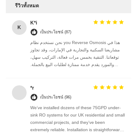
รีวิวทั้งหมด
ตัวยึด RO
K*i
K
เป็นประโยชน์ (87)
نحن نستخدم نظام you Reverse Osmosis هذا في
مشاريعنا السكنية والتجارية في الإمارات، وقد تجاوز
توقعاتنا. التنقية بخمس مرات فعالة، التركيب سهل،
والمورد يقدم خدمة ممتازة لطلبات البيع بالجملة.
نستمر في الشراء منه على المدى الطويل.
*r
เป็นประโยชน์ (96)
We’ve installed dozens of these 75GPD under-
sink RO systems for our UK residential and small
commercial projects, and they’ve been
extremely reliable. Installation is straightforward,
the filters are easy to replace, and the water