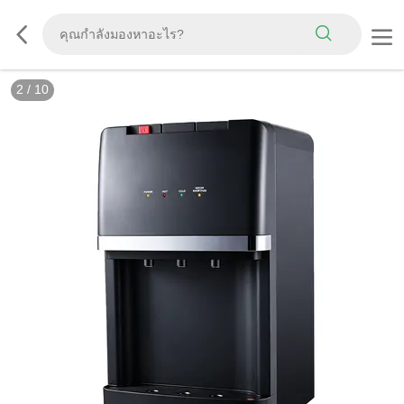
2
/
10