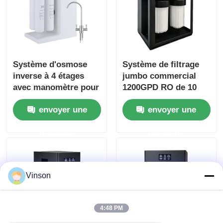
Système d'osmose
Système de filtrage
inverse à 4 étages
jumbo commercial
avec manomètre pour
1200GPD RO de 10
usage domestique et
pouces avec rappel
envoyer une
envoyer une
commercial
de filtre pour usage
commercial et
demande
demande
domestique
Vinson
4:48 PM