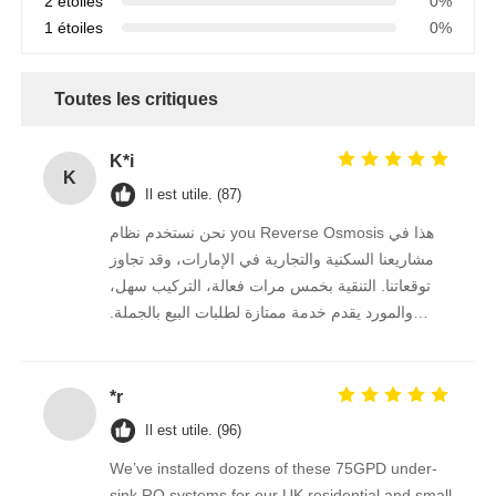
2 étoiles
0%
1 étoiles
0%
Toutes les critiques
K*i
K
Il est utile. (87)
نحن نستخدم نظام you Reverse Osmosis هذا في
مشاريعنا السكنية والتجارية في الإمارات، وقد تجاوز
توقعاتنا. التنقية بخمس مرات فعالة، التركيب سهل،
والمورد يقدم خدمة ممتازة لطلبات البيع بالجملة.
نستمر في الشراء منه على المدى الطويل.
*r
Il est utile. (96)
We’ve installed dozens of these 75GPD under-
sink RO systems for our UK residential and small