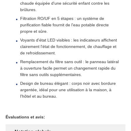
chaude équipée d'une sécurité enfant contre les
brûlures.
Récipient à pression de FRP
Filtration RO/UF en 5 étapes : un système de
purification fiable fournit de l'eau potable directe
propre et sûre.
réservoir de saumure pour adoucisseur d'eau
Voyants d'état LED visibles : les indicateurs affichent
clairement l'état de fonctionnement, de chauffage et
Résine d'échange d'ions
de refroidissement.
Remplacement du filtre sans outil : le panneau latéral
à ouverture facile permet un changement rapide du
Valve de contrôle du filtre
filtre sans outils supplémentaires.
Design de bureau élégant : corps noir avec bordure
Électrovanne
argentée, idéal pour une utilisation à la maison, à
l'hôtel et au bureau.
manomètre
Évaluations et avis:
Débitmètre