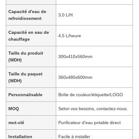
Capacité d'eau de
3,0 L/H
refroidissement
Capacité en eau de
4,5 L/heure
chauffage
Taille du produit
300x410x560mm
(WDH)
Taille du paquet
360x480x600mm
(WDH)
Personnalisable
Boîte de couleur/étiquette/LOGO
Aperçu
MOQ
Selon vos besoins, contactez-nous.
Produits
mot-clé
Purificateur d'eau potable direct
Installation
Facile à installer
Vidéos