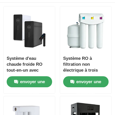
Système d'eau
Système RO à
chaude froide RO
filtration non
tout-en-un avec
électrique à trois
filtration et système
étages, à pression,
envoyer une
envoyer une
de chauffage pour
filtre à eau avec
cuisine sous évier
réservoir sous
demande
demande
pression