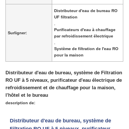
Distributeur d'eau de bureau RO
A propos de nous
UF filtration
,
Purificateurs d'eau à chauffage
Surligner:
Visite d'usine
par refroidissement électrique
,
Système de filtration de l'eau RO
Contrôle de la qualité
pour la maison
Contact
Distributeur d'eau de bureau, système de Filtration
RO UF à 5 niveaux, purificateur d'eau électrique de
refroidissement et de chauffage pour la maison,
nouvelles
l'hôtel et le bureau
description de:
Systèmes de référencement
Distributeur d'eau de bureau, système de
Adoucisseur d'eau
Filtration RO UF à 5 niveaux, purificateur