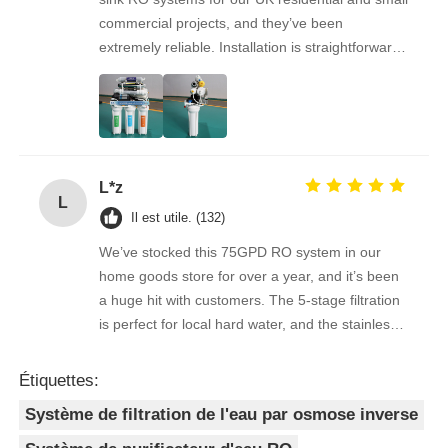
commercial projects, and they’ve been
extremely reliable. Installation is straightforward,
the filters are easy to replace, and the water
quality feedback from clients has been
overwhelmingly positive. The supplier is great to
work with — orders arrive on time, packaging is
secure, and the product quality is always
L*z
consistent. As a repeat buyer, we couldn’t be
L
happier with both the product and the service.
Il est utile. (132)
We’ve stocked this 75GPD RO system in our
home goods store for over a year, and it’s been
a huge hit with customers. The 5-stage filtration
is perfect for local hard water, and the stainless
steel faucet feels way sturdier than cheaper
options. Reorders are always on time, and the
Étiquettes:
quality is consistent every shipment. No
Système de filtration de l'eau par osmose inverse
complaints from customers, and very few
returns. Great product to carry!