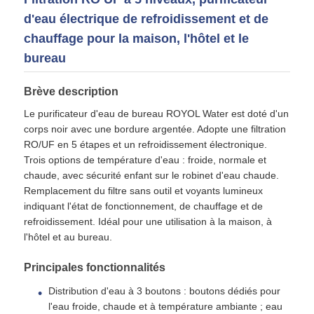
d'eau électrique de refroidissement et de
logement de filtre d'eau
chauffage pour la maison, l'hôtel et le
bureau
cartouche filtrante de l'eau
Brève description
Le purificateur d'eau de bureau ROYOL Water est doté d'un
Membrane RO résidentiel
corps noir avec une bordure argentée. Adopte une filtration
RO/UF en 5 étapes et un refroidissement électronique.
Trois options de température d'eau : froide, normale et
stérilisateur UV de l'eau
chaude, avec sécurité enfant sur le robinet d'eau chaude.
Remplacement du filtre sans outil et voyants lumineux
indiquant l'état de fonctionnement, de chauffage et de
Raccords de connexion pour filtre à eau
refroidissement. Idéal pour une utilisation à la maison, à
l'hôtel et au bureau.
Membrane industrielle de RO
Principales fonctionnalités
Distribution d'eau à 3 boutons : boutons dédiés pour
Logement de membrane de RO
l'eau froide, chaude et à température ambiante ; eau