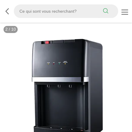
2
/
10