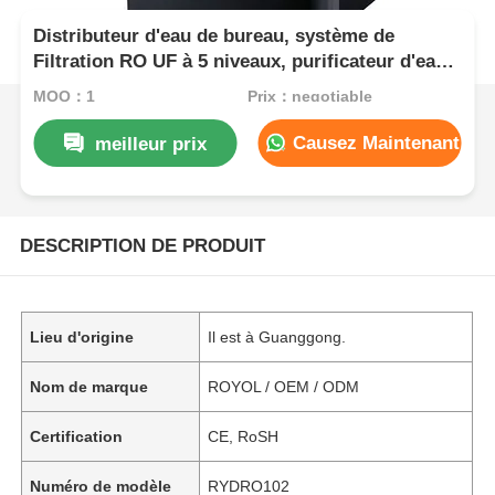
Distributeur d'eau de bureau, système de
Filtration RO UF à 5 niveaux, purificateur d'eau
électrique de refroidissement et de chauffage
MOQ：1
Prix：negotiable
pour la maison, l'hôtel et le bureau
Causez Maintenant
meilleur prix
DESCRIPTION DE PRODUIT
Lieu d'origine
Il est à Guanggong.
Nom de marque
ROYOL / OEM / ODM
Certification
CE, RoSH
Numéro de modèle
RYDRO102