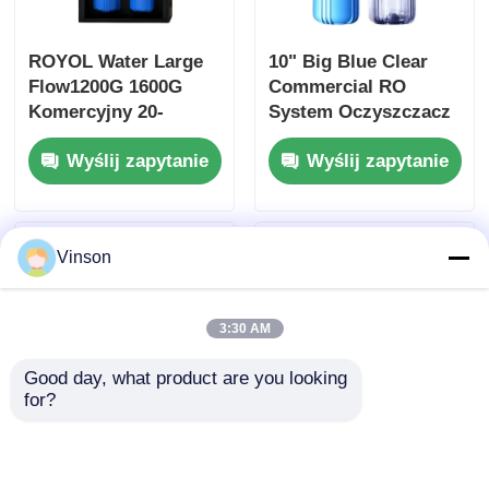
ROYOL Water Large
10" Big Blue Clear
Flow1200G 1600G
Commercial RO
Komercyjny 20-
System Oczyszczacz
calowy system Big
wody z 4 stopniową
Wyślij zapytanie
Wyślij zapytanie
Blue RO z
filtracją
przypomnieniem o
filtrze
Vinson
3:30 AM
Good day, what product are you looking 
for?
ROYOL Water 4 Stage
Komercyjny 4 stopnia
Commercial RO
10 "Wielki niebieski