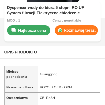
Dyspenser wody do biura 5 stopni RO UF
System filtracji Elektryczne chłodzenie
ogrzewanie Oczyszczacz wody do biura
MOQ：1
Cena：negotiable
domowego hotelowego
Rozmawiaj teraz.
Najlepsza cena
OPIS PRODUKTU
Miejsce
Guanggong
pochodzenia
Nazwa handlowa
ROYOL / OEM / ODM
Orzecznictwo
CE, RoSH