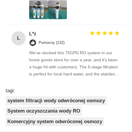
quality feedback from clients has been
overwhelmingly positive. The supplier is great to
work with — orders arrive on time, packaging is
secure, and the product quality is always
L*z
consistent. As a repeat buyer, we couldn’t be
L
happier with both the product and the service.
Pomocny (132)
We’ve stocked this 75GPD RO system in our
home goods store for over a year, and it’s been
a huge hit with customers. The 5-stage filtration
is perfect for local hard water, and the stainless
steel faucet feels way sturdier than cheaper
options. Reorders are always on time, and the
tagi:
quality is consistent every shipment. No
system filtracji wody odwróconej osmozy
complaints from customers, and very few
returns. Great product to carry!
System oczyszczania wody RO
Komercyjny system odwróconej osmozy