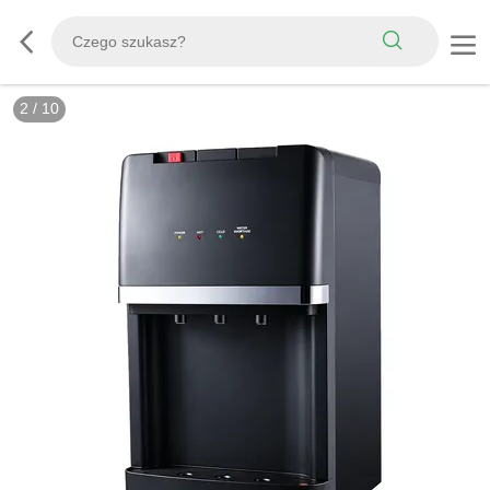
2
/
10