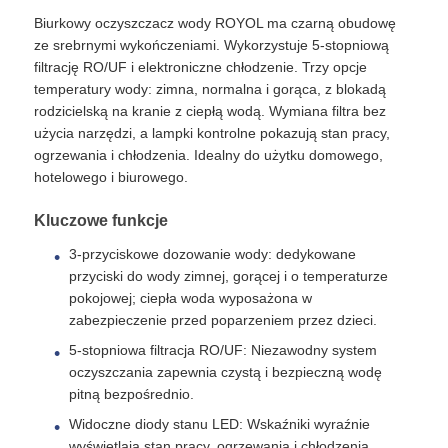
Biurkowy oczyszczacz wody ROYOL ma czarną obudowę
ze srebrnymi wykończeniami. Wykorzystuje 5-stopniową
Obudowa filtra wody
filtrację RO/UF i elektroniczne chłodzenie. Trzy opcje
temperatury wody: zimna, normalna i gorąca, z blokadą
rodzicielską na kranie z ciepłą wodą. Wymiana filtra bez
Kartusz filtra wody
użycia narzędzi, a lampki kontrolne pokazują stan pracy,
ogrzewania i chłodzenia. Idealny do użytku domowego,
hotelowego i biurowego.
Membrana RO do zastosowań mieszkaniowych
Kluczowe funkcje
Sterylizator wody UV
3-przyciskowe dozowanie wody: dedykowane
przyciski do wody zimnej, gorącej i o temperaturze
pokojowej; ciepła woda wyposażona w
Złączki do filtra wody
zabezpieczenie przed poparzeniem przez dzieci.
5-stopniowa filtracja RO/UF: Niezawodny system
Przemysłowa membrana RO
oczyszczania zapewnia czystą i bezpieczną wodę
pitną bezpośrednio.
Widoczne diody stanu LED: Wskaźniki wyraźnie
Obudowa membrany RO
wyświetlają stan pracy, ogrzewania i chłodzenia.