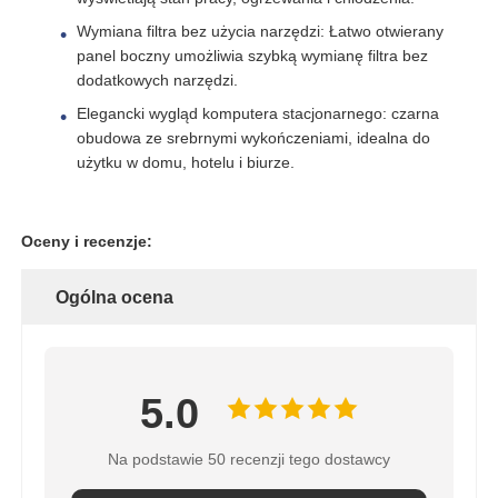
Wymiana filtra bez użycia narzędzi: Łatwo otwierany
Zbiornik ciśnieniowy FRP
panel boczny umożliwia szybką wymianę filtra bez
dodatkowych narzędzi.
Elegancki wygląd komputera stacjonarnego: czarna
Zbiornik solanki do zmiękczacza wody
obudowa ze srebrnymi wykończeniami, idealna do
użytku w domu, hotelu i biurze.
Żywica jonowymienna
Oceny i recenzje:
Zawór sterujący filtrem
Ogólna ocena
Zawór elektromagnetyczny
5.0
ciśnieniomierz
Na podstawie 50 recenzji tego dostawcy
Miernik przepływu