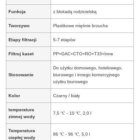
Funkcja
z blokadą rodzicielską
Tworzywo
Plastikowe mięśnie brzucha
Etapy filtracji
5-7 etapów
Filtruj kaset
PP+GAC+CTO+RO+T33+Inne
Do użytku domowego, hotelowego,
Stosowanie
biurowego i innego komercyjnego
użytku biurowego
Kolor
Czarny / biały
temperatura
7,5 ℃ - 10 ℃, 2,0 l
zimnej wody
Temperatura
86 ℃ - 96 ℃, 5,0 l
ciepłej wody