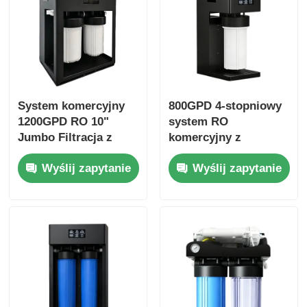
System komercyjny
800GPD 4-stopniowy
1200GPD RO 10"
system RO
Jumbo Filtracja z
komercyjny z
przypomnieniem o
przypomnieniem o
Wyślij zapytanie
Wyślij zapytanie
filtrach do użytku
filtrach do użytku w
komercyjnego i
biurze domowym
domowego