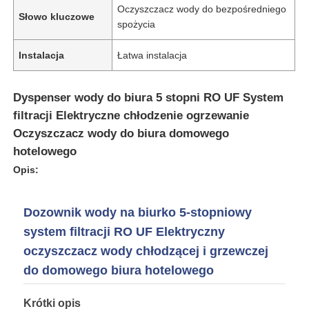
Oczyszczacz wody do bezpośredniego
Słowo kluczowe
spożycia
O nas
Instalacja
Łatwa instalacja
Wycieczka po fabryce
Dyspenser wody do biura 5 stopni RO UF System
filtracji Elektryczne chłodzenie ogrzewanie
Kontrola jakości
Oczyszczacz wody do biura domowego
hotelowego
Opis:
Skontaktuj się z nami
Dozownik wody na biurko 5-stopniowy
Aktualności
system filtracji RO UF Elektryczny
oczyszczacz wody chłodzącej i grzewczej
Systemy RO
do domowego biura hotelowego
Zmiękczacz wody
Krótki opis