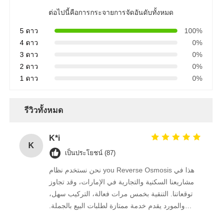
ต่อไปนี้คือการกระจายการจัดอันดับทั้งหมด
FRP ภาชนะรับความดัน
5 ดาว
100%
4 ดาว
0%
3 ดาว
0%
ถังน้ําอ่อนน้ํา
2 ดาว
0%
1 ดาว
0%
เรซินแลกเปลี่ยนไอออน
รีวิวทั้งหมด
วาล์วควบคุมการกรอง
K*i
K
โซลินอยด์วาล์ว
เป็นประโยชน์ (87)
نحن نستخدم نظام you Reverse Osmosis هذا في
เกจวัดความดัน
مشاريعنا السكنية والتجارية في الإمارات، وقد تجاوز
توقعاتنا. التنقية بخمس مرات فعالة، التركيب سهل،
والمورد يقدم خدمة ممتازة لطلبات البيع بالجملة.
เครื่องวัดการไหล
نستمر في الشراء منه على المدى الطويل.