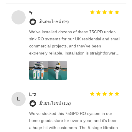
ตัวยึด RO
*r
เป็นประโยชน์ (96)
We’ve installed dozens of these 75GPD under-
sink RO systems for our UK residential and small
commercial projects, and they’ve been
extremely reliable. Installation is straightforward,
the filters are easy to replace, and the water
quality feedback from clients has been
overwhelmingly positive. The supplier is great to
work with — orders arrive on time, packaging is
secure, and the product quality is always
L*z
consistent. As a repeat buyer, we couldn’t be
L
happier with both the product and the service.
เป็นประโยชน์ (132)
We’ve stocked this 75GPD RO system in our
home goods store for over a year, and it’s been
a huge hit with customers. The 5-stage filtration