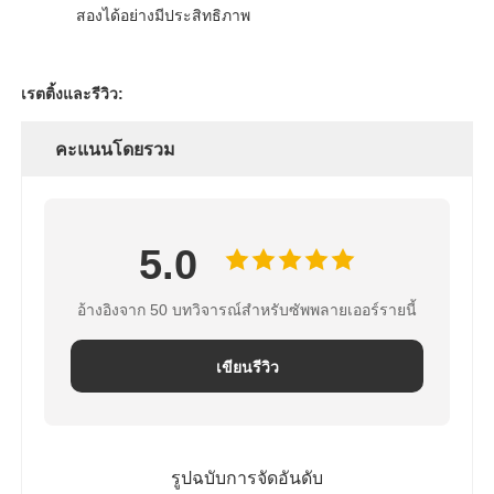
สองได้อย่างมีประสิทธิภาพ
ตัวกรองน้ำ
เรตติ้งและรีวิว:
ไส้กรองน้ำ
คะแนนโดยรวม
เมมเบรน RO ที่อยู่อาศัย
5.0
เครื่องฆ่าเชื้อโรคด้วยรังสียูวี
อ้างอิงจาก 50 บทวิจารณ์สำหรับซัพพลายเออร์รายนี้
ข้อต่อเชื่อมต่อไส้กรองน้ำ
เขียนรีวิว
เมมเบรน RO อุตสาหกรรม
ที่อยู่อาศัยเมมเบรน RO
รูปฉบับการจัดอันดับ