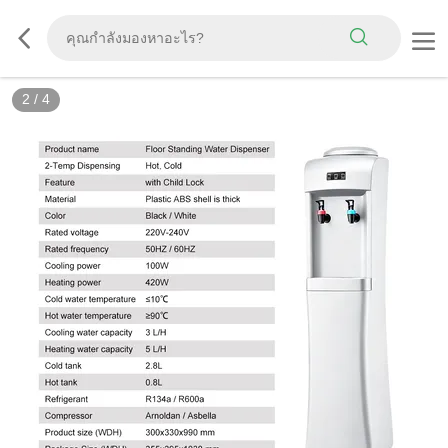
2
/
4