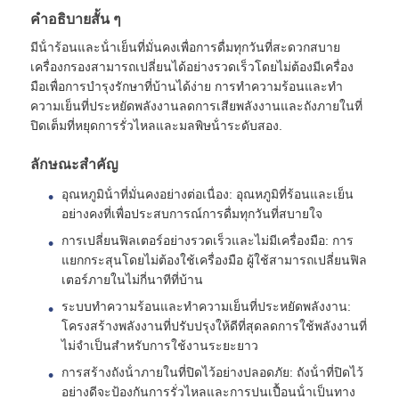
คําอธิบายสั้น ๆ
มีน้ําร้อนและน้ําเย็นที่มั่นคงเพื่อการดื่มทุกวันที่สะดวกสบาย
เกี่ยวกับเรา
เครื่องกรองสามารถเปลี่ยนได้อย่างรวดเร็วโดยไม่ต้องมีเครื่อง
มือเพื่อการบํารุงรักษาที่บ้านได้ง่าย การทําความร้อนและทํา
ความเย็นที่ประหยัดพลังงานลดการเสียพลังงานและถังภายในที่
ทัวร์โรงงาน
ปิดเต็มที่หยุดการรั่วไหลและมลพิษน้ําระดับสอง.
ควบคุมคุณภาพ
ลักษณะสําคัญ
อุณหภูมิน้ําที่มั่นคงอย่างต่อเนื่อง: อุณหภูมิที่ร้อนและเย็น
อย่างคงที่เพื่อประสบการณ์การดื่มทุกวันที่สบายใจ
ติดต่อเรา
การเปลี่ยนฟิลเตอร์อย่างรวดเร็วและไม่มีเครื่องมือ: การ
แยกกระสุนโดยไม่ต้องใช้เครื่องมือ ผู้ใช้สามารถเปลี่ยนฟิล
ข่าว
เตอร์ภายในไม่กี่นาทีที่บ้าน
ระบบทําความร้อนและทําความเย็นที่ประหยัดพลังงาน:
โครงสร้างพลังงานที่ปรับปรุงให้ดีที่สุดลดการใช้พลังงานที่
ระบบ RO
ไม่จําเป็นสําหรับการใช้งานระยะยาว
การสร้างถังน้ําภายในที่ปิดไว้อย่างปลอดภัย: ถังน้ําที่ปิดไว้
น้ำนุ่มน้ำ
อย่างดีจะป้องกันการรั่วไหลและการปนเปื้อนน้ําเป็นทาง