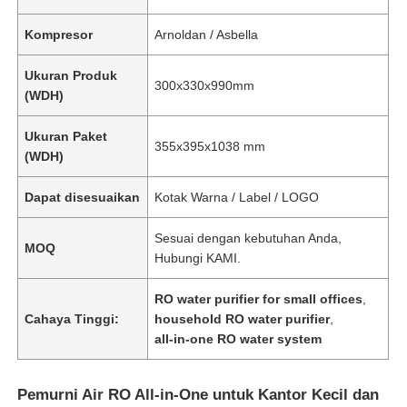
Kompresor
Arnoldan / Asbella
Ukuran Produk
300x330x990mm
(WDH)
Ukuran Paket
355x395x1038 mm
(WDH)
Dapat disesuaikan
Kotak Warna / Label / LOGO
Sesuai dengan kebutuhan Anda,
MOQ
Hubungi KAMI.
Rumah
RO water purifier for small offices
,
Cahaya Tinggi:
household RO water purifier
,
all-in-one RO water system
Produk
Pemurni Air RO All-in-One untuk Kantor Kecil dan
Video