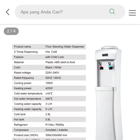
2
/
4