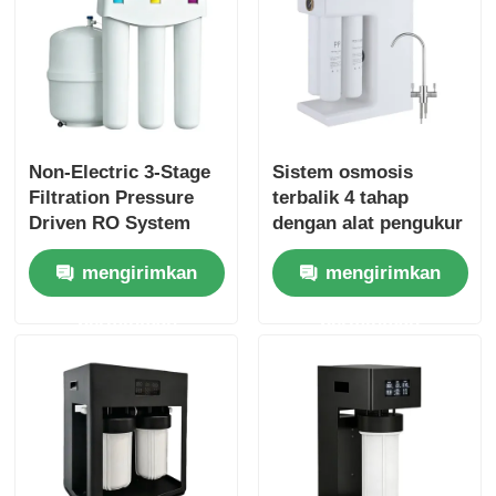
Non-Electric 3-Stage
Sistem osmosis
Filtration Pressure
terbalik 4 tahap
Driven RO System
dengan alat pengukur
Water Filter with
tekanan untuk
mengirimkan
mengirimkan
Pressure Tank
penggunaan rumah
tangga dan komersial
permintaan
permintaan
kecil