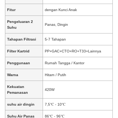
Fitur
dengan Kunci Anak
Pengeluaran 2
Panas, Dingin
Suhu
Tahapan Filtrasi
5-7 Tahapan
Filter Kartrid
PP+GAC+CTO+RO+T33+Lainnya
Penggunaan
Rumah Tangga / Kantor
Warna
Hitam / Putih
Kekuatan
420W
Pemanasan
suhu air dingin
7,5℃ - 10℃
Suhu Air Panas
86℃ - 96℃