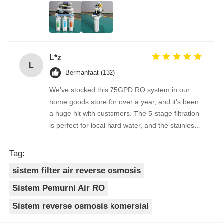
quality feedback from clients has been
overwhelmingly positive. The supplier is great to
work with — orders arrive on time, packaging is
secure, and the product quality is always
L*z
consistent. As a repeat buyer, we couldn’t be
L
happier with both the product and the service.
Bermanfaat (132)
We’ve stocked this 75GPD RO system in our
home goods store for over a year, and it’s been
a huge hit with customers. The 5-stage filtration
is perfect for local hard water, and the stainless
steel faucet feels way sturdier than cheaper
options. Reorders are always on time, and the
Tag:
quality is consistent every shipment. No
sistem filter air reverse osmosis
complaints from customers, and very few
returns. Great product to carry!
Sistem Pemurni Air RO
Sistem reverse osmosis komersial