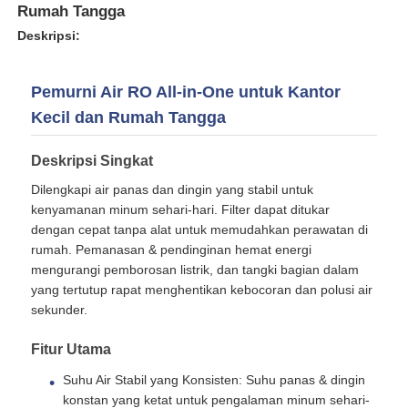
Rumah Tangga
Deskripsi:
Tentang kita
Pemurni Air RO All-in-One untuk Kantor
Wisata pabrik
Kecil dan Rumah Tangga
Deskripsi Singkat
Kontrol kualitas
Dilengkapi air panas dan dingin yang stabil untuk
kenyamanan minum sehari-hari. Filter dapat ditukar
Hubungi kami
dengan cepat tanpa alat untuk memudahkan perawatan di
rumah. Pemanasan & pendinginan hemat energi
mengurangi pemborosan listrik, dan tangki bagian dalam
Berita
yang tertutup rapat menghentikan kebocoran dan polusi air
sekunder.
Sistem RO
Fitur Utama
Suhu Air Stabil yang Konsisten: Suhu panas & dingin
Pelembut air
konstan yang ketat untuk pengalaman minum sehari-