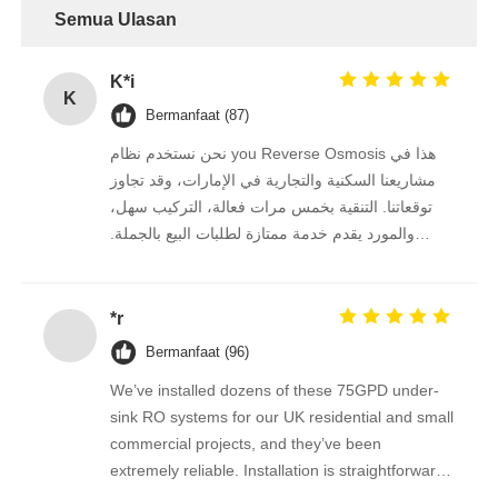
Semua Ulasan
braket RO
K*i
K
Bermanfaat (87)
نحن نستخدم نظام you Reverse Osmosis هذا في
مشاريعنا السكنية والتجارية في الإمارات، وقد تجاوز
توقعاتنا. التنقية بخمس مرات فعالة، التركيب سهل،
والمورد يقدم خدمة ممتازة لطلبات البيع بالجملة.
نستمر في الشراء منه على المدى الطويل.
*r
Bermanfaat (96)
We’ve installed dozens of these 75GPD under-
sink RO systems for our UK residential and small
commercial projects, and they’ve been
extremely reliable. Installation is straightforward,
the filters are easy to replace, and the water