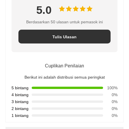
5.0
Kapal Tekanan FRP
Berdasarkan 50 ulasan untuk pemasok ini
Tangki air garam pemanis air
Tulis Ulasan
Resin Penukar Ion
Cuplikan Penilaian
Katup Kontrol Filter
Berikut ini adalah distribusi semua peringkat
Katup Solenoid
5 bintang
100%
4 bintang
0%
3 bintang
0%
alat pengukur tekanan
2 bintang
0%
1 bintang
0%
Meter aliran