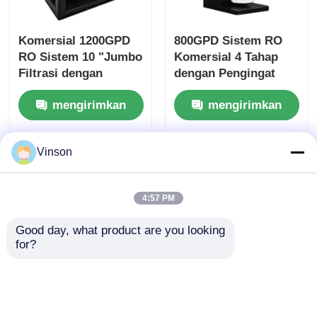
Komersial 1200GPD
800GPD Sistem RO
RO Sistem 10 "Jumbo
Komersial 4 Tahap
Filtrasi dengan
dengan Pengingat
Pengingat Filter
Filter untuk
mengirimkan
mengirimkan
untuk penggunaan
Penggunaan Kantor
komersial & rumah
Rumah
permintaan
permintaan
tangga
Vinson
4:57 PM
Good day, what product are you looking 
for?
ROYOL Air Large
Pemurni Air Sistem
Flow1200G 1600G 20
RO Komersial Big