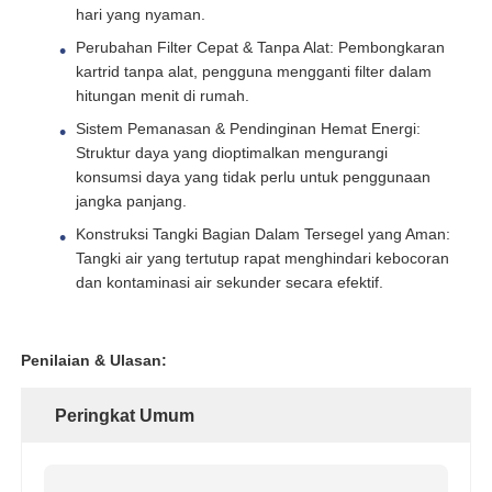
hari yang nyaman.
Perubahan Filter Cepat & Tanpa Alat: Pembongkaran
Perumahan Filter Air
kartrid tanpa alat, pengguna mengganti filter dalam
hitungan menit di rumah.
Kartrid Filter Air
Sistem Pemanasan & Pendinginan Hemat Energi:
Struktur daya yang dioptimalkan mengurangi
konsumsi daya yang tidak perlu untuk penggunaan
Membran RO Perumahan
jangka panjang.
Konstruksi Tangki Bagian Dalam Tersegel yang Aman:
Tangki air yang tertutup rapat menghindari kebocoran
Sterilisasi Air UV
dan kontaminasi air sekunder secara efektif.
Fitting Koneksi Filter Air
Penilaian & Ulasan:
Membran RO Industri
Peringkat Umum
Perumahan membran RO