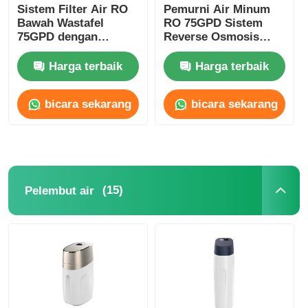
Sistem Filter Air RO
Pemurni Air Minum
Bawah Wastafel
RO 75GPD Sistem
braket RO
75GPD dengan
Reverse Osmosis
Filtrasi 5 Tahap dan
Dengan Sterilisasi UV
Keran Baja Tahan
Remineralisasi
Harga terbaik
Harga terbaik
Karat 304
bicara sekarang
bicara sekarang
(15)
Pelembut air