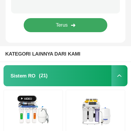
Kapal Tekanan FRP
Tangki air garam pemanis air
Resin Penukar Ion
KATEGORI LAINNYA DARI KAMI
Katup Kontrol Filter
(21)
Sistem RO
Katup Solenoid
alat pengukur tekanan
Meter aliran