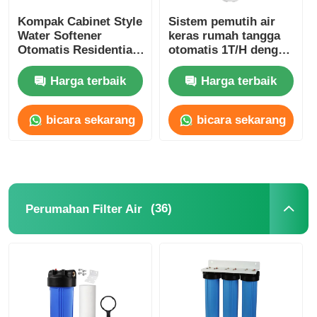
Kompak Cabinet Style
Sistem pemutih air
Water Softener
keras rumah tangga
Otomatis Residential
otomatis 1T/H dengan
Water Softening
tangki resin
System
Harga terbaik
Harga terbaik
bicara sekarang
bicara sekarang
(36)
Perumahan Filter Air