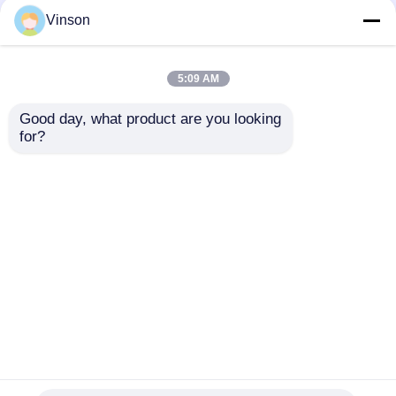
Vinson
Membran RO
1812 Kartrid Filter Air
5:09 AM
Komposit Film Tipis
Penggantian 75G RO
50G untuk Sistem
Membran
Good day, what product are you looking 
Pemurni Air Reverse
for?
Osmosis Bawah
Harga terbaik
Harga terbaik
Wastafel
bicara sekarang
bicara sekarang
Lihat Lebih
Rumah
Tentang kita
Hubungi kami
Desktop Site
Sitemap
Kebijakan Privasi