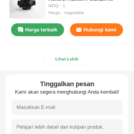
MOQ：1
Harga：negotiable
Perumahan Filter Air
Harga terbaik
Hubungi kami
Kartrid Filter Air
Membran RO Perumahan
Lihat Lebih
Sterilisasi Air UV
Tinggalkan pesan
Fitting Koneksi Filter Air
Kami akan segera menghubungi Anda kembali!
Membran RO Industri
Perumahan membran RO