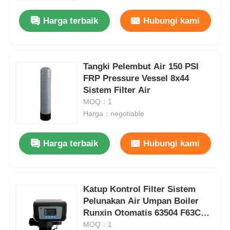
Harga terbaik
Hubungi kami
Tangki Pelembut Air 150 PSI
FRP Pressure Vessel 8x44
Sistem Filter Air
MOQ：1
Harga：negotiable
Harga terbaik
Hubungi kami
Rumah
Katup Kontrol Filter Sistem
Produk
Pelunakan Air Umpan Boiler
Runxin Otomatis 63504 F63C1
63604 F63C3
MOQ：1
Video