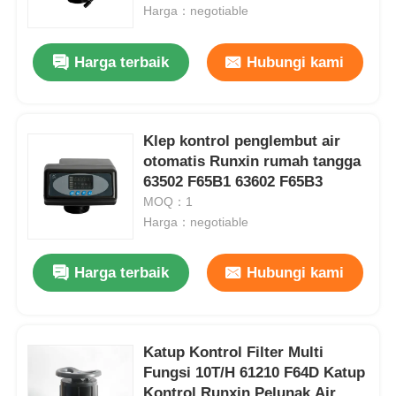
Harga：negotiable
Tentang kita
Harga terbaik
Hubungi kami
Wisata pabrik
Klep kontrol penglembut air
otomatis Runxin rumah tangga
Kontrol kualitas
63502 F65B1 63602 F65B3
MOQ：1
Hubungi kami
Harga：negotiable
Harga terbaik
Hubungi kami
Berita
Sistem RO
Katup Kontrol Filter Multi
Fungsi 10T/H 61210 F64D Katup
Pelembut air
Kontrol Runxin Pelunak Air