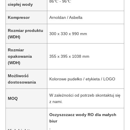
86℃ - 96℃
ciepłej wody
Kompresor
Arnoldan / Asbella
Rozmiar produktu
300 x 330 x 990 mm
(WDH)
Rozmiar
opakowania
355 x 395 x 1038 mm
(WDH)
Możliwość
Kolorowe pudełko / etykieta / LOGO
dostosowania
Dom
W zależności od potrzeb skontaktuj się
MOQ
z nami.
Produkty
Oczyszczacz wody RO dla małych
biur
,
Filmy