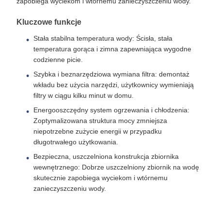
zapobiega wyciekom i wtórnemu zanieczyszczeniu wody.
Kluczowe funkcje
Obudowa filtra wody
Stała stabilna temperatura wody: Ścisła, stała
temperatura gorąca i zimna zapewniająca wygodne
Kartusz filtra wody
codzienne picie.
Szybka i beznarzędziowa wymiana filtra: demontaż
wkładu bez użycia narzędzi, użytkownicy wymieniają
Membrana RO do zastosowań mieszkaniowych
filtry w ciągu kilku minut w domu.
Energooszczędny system ogrzewania i chłodzenia:
Sterylizator wody UV
Zoptymalizowana struktura mocy zmniejsza
niepotrzebne zużycie energii w przypadku
długotrwałego użytkowania.
Złączki do filtra wody
Bezpieczna, uszczelniona konstrukcja zbiornika
wewnętrznego: Dobrze uszczelniony zbiornik na wodę
skutecznie zapobiega wyciekom i wtórnemu
Przemysłowa membrana RO
zanieczyszczeniu wody.
Obudowa membrany RO