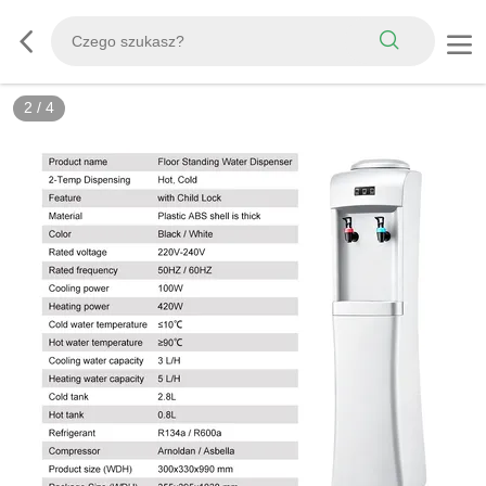
2
/
4