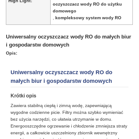
High Light:
oczyszczacz wody RO do użytku
domowego
O nas
,
kompleksowy system wody RO
Uniwersalny oczyszczacz wody RO do małych biur
Wycieczka po fabryce
i gospodarstw domowych
Opis:
Kontrola jakości
Uniwersalny oczyszczacz wody RO do
Skontaktuj się z nami
małych biur i gospodarstw domowych
Krótki opis
Aktualności
Zawiera stabilną ciepłą i zimną wodę, zapewniającą
wygodne codzienne picie. Filtry można szybko wymieniać
Systemy RO
bez użycia narzędzi, co ułatwia utrzymanie w domu.
Energooszczędne ogrzewanie i chłodzenie zmniejsza straty
energii, a całkowicie uszczelniony zbiornik wewnętrzny
Zmiękczacz wody