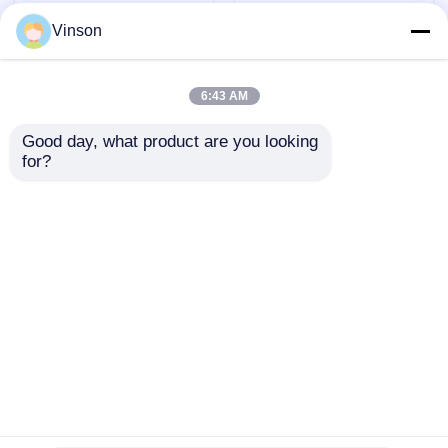
Vinson
6:43 AM
Good day, what product are you looking 
for?
ROYOL Water Large
10" Big Blue Clear
Flow1200G 1600G
Commercial RO
Komercyjny 20-
System Oczyszczacz
calowy system Big
wody z 4 stopniową
Wyślij zapytanie
Wyślij zapytanie
Blue RO z
filtracją
przypomnieniem o
filtrze
Dom
O nas
Skontaktuj się z nami
Desktop Site
Sitemap
Polityka prywatności