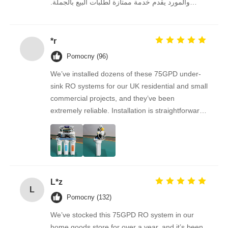
والمورد يقدم خدمة ممتازة لطلبات البيع بالجملة.
نستمر في الشراء منه على المدى الطويل.
*r
Pomocny (96)
We’ve installed dozens of these 75GPD under-
sink RO systems for our UK residential and small
commercial projects, and they’ve been
extremely reliable. Installation is straightforward,
the filters are easy to replace, and the water
quality feedback from clients has been
overwhelmingly positive. The supplier is great to
work with — orders arrive on time, packaging is
secure, and the product quality is always
L*z
consistent. As a repeat buyer, we couldn’t be
L
happier with both the product and the service.
Pomocny (132)
We’ve stocked this 75GPD RO system in our
home goods store for over a year, and it’s been