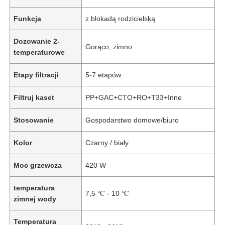
Funkcja
z blokadą rodzicielską
Dozowanie 2-
Gorąco, zimno
temperaturowe
Etapy filtracji
5-7 etapów
Filtruj kaset
PP+GAC+CTO+RO+T33+Inne
Stosowanie
Gospodarstwo domowe/biuro
Kolor
Czarny / biały
Moc grzewcza
420 W
temperatura
7,5 ℃ - 10 ℃
zimnej wody
Temperatura