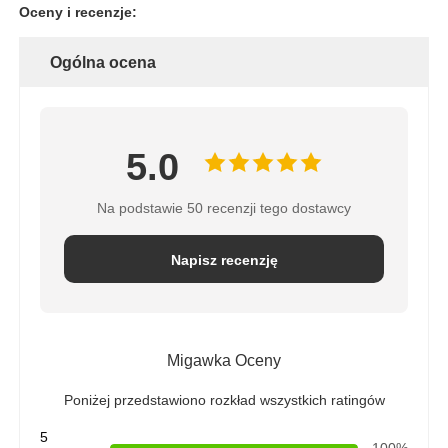
Oceny i recenzje:
Zbiornik ciśnieniowy FRP
Ogólna ocena
Zbiornik solanki do zmiękczacza wody
5.0
Żywica jonowymienna
Na podstawie 50 recenzji tego dostawcy
Zawór sterujący filtrem
Napisz recenzję
Zawór elektromagnetyczny
Migawka Oceny
ciśnieniomierz
Poniżej przedstawiono rozkład wszystkich ratingów
Miernik przepływu
5
100%