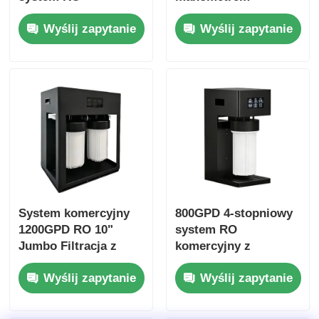
napędzany
ciśnienia do użytku
Wyślij zapytanie
Wyślij zapytanie
ciśnieniem Filtr
domowego i małych
wodny z zbiornikiem
przedsiębiorstw
ciśnieniowym
System komercyjny
800GPD 4-stopniowy
1200GPD RO 10"
system RO
Jumbo Filtracja z
komercyjny z
przypomnieniem o
przypomnieniem o
Wyślij zapytanie
Wyślij zapytanie
filtrach do użytku
filtrach do użytku w
komercyjnego i
biurze domowym
domowego