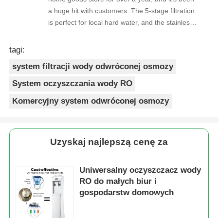
a huge hit with customers. The 5-stage filtration
is perfect for local hard water, and the stainless
steel faucet feels way sturdier than cheaper
options. Reorders are always on time, and the
tagi:
quality is consistent every shipment. No
system filtracji wody odwróconej osmozy
complaints from customers, and very few
returns. Great product to carry!
System oczyszczania wody RO
Komercyjny system odwróconej osmozy
Uzyskaj najlepszą cenę za
Uniwersalny oczyszczacz wody
RO do małych biur i
gospodarstw domowych