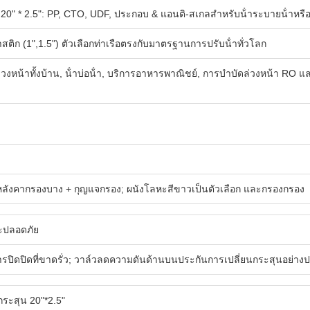
20" * 2.5": PP, CTO, UDF, ประกอบ & แอนติ-สเกลสําหรับน้ําระบายน้ําหรือน
สติก (1",1.5") ตัวเลือกท่าเรือตรงกับมาตรฐานการปรับน้ําทั่วโลก
งหน้าทั้งบ้าน, น้ําบ่อน้ํา, บริการอาหารพาณิชย์, การบําบัดล่วงหน้า RO แล
ว หลังคากรองบาง + กุญแจกรอง; ผนังโลหะสีขาวเป็นตัวเลือก และกรองกรอง
ละปลอดภัย
การปิดปิดที่ขาดรั่ว; วาล์วลดความดันด้านบนประกันการเปลี่ยนกระสุนอย่าง
ะสุน 20"*2.5"