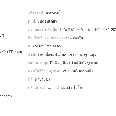
ผลิตภัณฑ์:
ตัวกรองน้ำ
พิมพ์:
ขั้นตอนเดียว
ความยาวไม่จำเป็น:
10"x 2.5" ,20"x 2.5" , 10"x 4.5" ,20
5")
ตัวเลือกที่อยู่อาศัย:
บรรเทาความดัน
สี:
ตัวเรือนใส ฝาสีดำ
องจีบ PP ฯลฯ)
ข้อดี:
ราคาที่แข่งขันได้คุณภาพมาตรฐานสูง
ระบบควบคุม:
PLC / คู่มืออัตโนมัติเต็มรูปแบบ
แรงดันใช้งานสูงสุด:
125 ปอนด์/ตารางนิ้ว
น้ำ:
น้ำประปา
ปรับแต่งได้:
ฉลาก / กล่องสี / โลโก้
er.com)