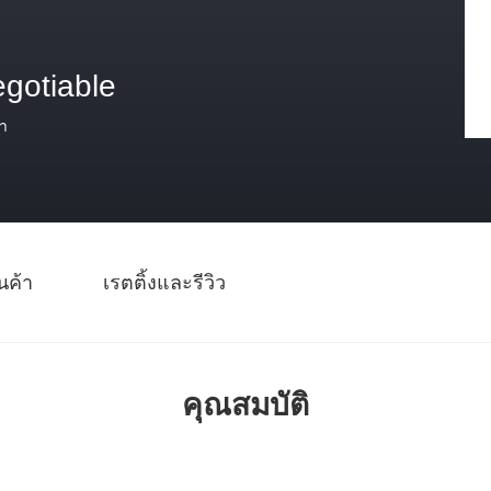
egotiable
า
นค้า
เรตติ้งและรีวิว
คุณสมบัติ