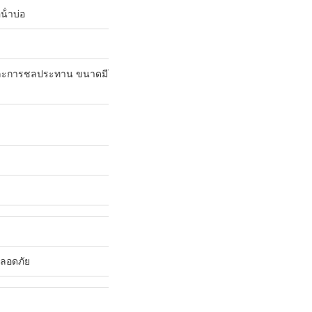
้ําบ่อ
ะการชลประทาน ขนาดมีให้เลือก: 10 "* 2.5", 20 "* 2.5", 10 "* 4.5",
ปลอดภัย