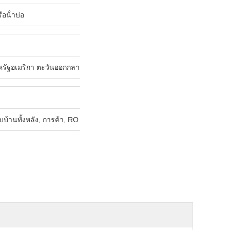
อน้ําบ่อ
รัฐอเมริกา ตะวันออกกลาง และเอเชียตะวันออกเฉียงใต้
านทั้งหลัง, การค้า, RO pre-filter & irrigation