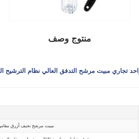
منتوج وصف
مبيت مرشح نحيف أزرق مقاس 20 بوصة بمرحلة واح
تتوفر خيارات نحاسية (3/4 بوصة و1 بوصة) وبلاستيكية (1 بوصة و1.5 بوصة).