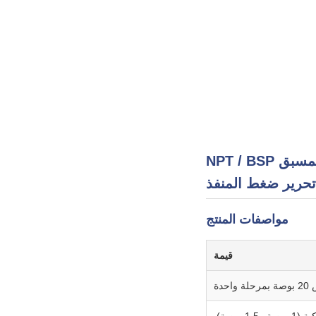
20 بوصة معيار واحد تجاري مبيت مرشح التدفق العالي نظام الترشيح المسبق NPT / BSP
تحرير ضغط المنفذ
مواصفات المنتج
قيمة
دة