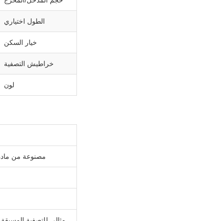
الطول اختياري
خيار السكن
خراطيش التصفية
لون
مصنوعة من مادة PP السميكة الملائمة للطعام. توفر الحلقات الدائرية المزدوجة إغلاقًا محكمًا للتسرب، كما يتيح صمام تخفيف الضغط العلوي استبدال ال
مثالي للتصفية المسبقة للمنزل ب