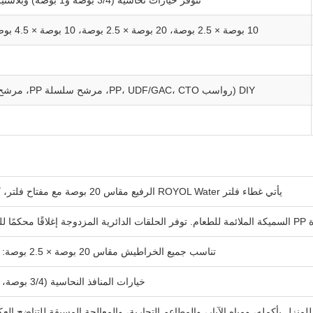
10 بوصة × 2.5 بوصة، 20 بوصة × 2.5 بوصة، 10 بوصة × 4.5 بوصة، 20 بوصة × 4.5 بوصة
DIY (رواسب PP، UDF/GAC، CTO، مرشح سلسلة PP، مرشح مطوي PP وما إلى ذلك)
يأتي غطاء فلتر ROYOL Water الرفيع مقاس 20 بوصة مع مفتاح فلتر، كما أن الدعامة المعدنية البيضاء المثبتة على الحائط والخراطيش اختيارية.
فلتر بشكل آمن.
تناسب جميع الخراطيش مقاس 20 بوصة × 2.5 بوصة: PP وCTO وUDF والمركبة والمضادة للتكلس لمياه الصنبور أو مياه الآبار.
خيارات المنافذ النحاسية (3/4 بوصة، 1 بوصة) والبلاستيك (1 بوصة، 1.5 بوصة) تناسب معايير السباكة العالمية.
أكمله، ومياه الآبار، والمطاعم التجارية، والمعالجة المسبقة للتناضح العكسي والري. الأحجام المتوفرة: 0