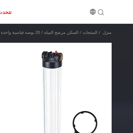
نتحدث
منزل
/
المنتجات
/
السكن مرشح المياه
/
20 بوصة قياسية واحدة تجارية فلتر المياه المأوى نظام التصفية المسبقة NPT/BSP منفذ الإفراج عن الضغط