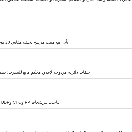
يأتي مع مبيت مرشح نحيف مقاس 20 بوصة + مفتاح مرشح، ودعامة حائط معدنية بيضاء اختيارية وخراطيش فلتر.
حلقات دائرية مزدوجة لإغلاق محكم مانع للتسرب؛ يض
يناسب مرشحات PP وCTO وUDF والمركبة والمضادة للتكلس، وقابلة للتخصيص لمياه الصنبور أو مياه الآبار.