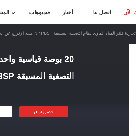
 الآن
اتصل بنا
أخبار
فيديوهات
المن
20 بوصة قياسية واحد
التصفية المسبقة NPT/BSP منفذ الإفراج عن الضغط
افضل سعر