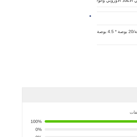
PP للطعام وتطبيق واسع
غلاف PP عالي التحمل من الفئة الغذائية، متوفر بأربعة أحجام: 10 بوصة/20 بوصة * 2.5 بوصة، 10 بوصة/20 بوصة * 4.5 بوصة؛ سهلة التركيب للمنزل بأكمله، التجاري، فلتر RO
المسبق والري.
يفات
100%
0%