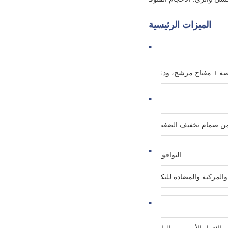
الميزات الرئيسية
مجموعة مرشحات كاملة
هيكل مانع للتسرب وآمن
من صمام تخفيف الضغط بالغطاء العلوي استبدال الخرطوشة بشكل آمن.
التوافق العالمي للخرطوشة مقاس 20 بوصة * 2.5 بوصة
منافذ قياسية عالمية متعددة الأحجام