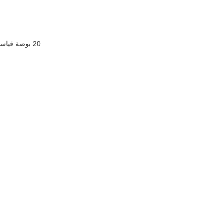
20 بوصة قياسية واحدة تجارية فلتر المياه المأوى نظام التصفية المسبقة NPT/BSP منفذ الإفراج عن الضغط