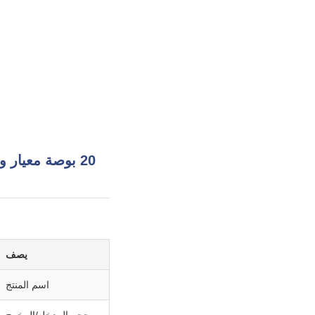
يصف
اسم المنتج
حجم المدخل/المخرج