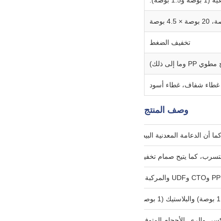
تخفيف الضغط
غطاء شفاف، غطاء أسود
وصف المنتج
1"*2.5"، 20"*2.5"، 10"*4.5"، 20"*4.5".