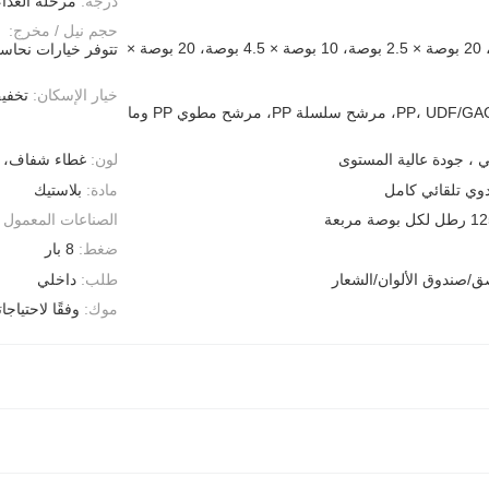
درجة:
مرحلة الغذاء
حجم نيل / مخرج:
10 بوصة × 2.5 بوصة، 20 بوصة × 2.5 بوصة، 10 بوصة × 4.5 بوصة، 20 بوصة ×
تتوفر خيارات نحاسية (3/4 بوصة و1 بوصة) وبلاستيكية (1 بوصة 
خيار الإسكان:
تخفي
DIY (رواسب PP، UDF/GAC، CTO، مرشح سلسلة PP، مرشح مطوي PP وما
ي ، جودة عالية المستوى
لون:
غطاء شفاف، غ
مادة:
بلاستيك
 لكل بوصة مربعة
الصناعات المعمول ب
ضغط:
8 بار
ق/صندوق الألوان/الشعار
طلب:
داخلي
موك:
وفقًا لاحتياجاتك ، اتصل