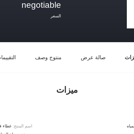
negotiable
السعر
زات
صالة عرض
منتوج وصف
التقييم
ميزات
ياه
اسم المنتج:
غطاء فلتر 