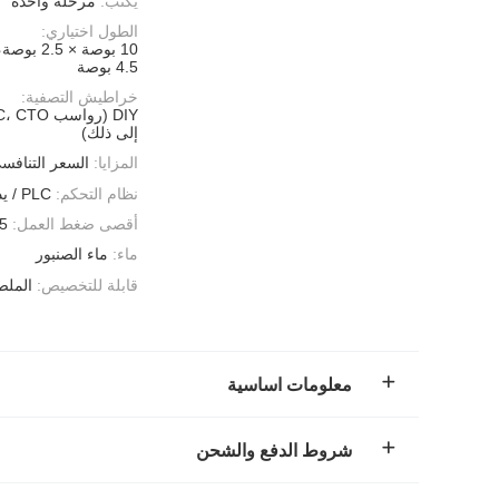
يكتب:
مرحلة واحدة
الطول اختياري:
4.5 بوصة
خراطيش التصفية:
إلى ذلك)
المزايا:
السعر التنافس
نظام التحكم:
PLC / يدوي تلقائي كامل
أقصى ضغط العمل:
125 رطل
ماء:
ماء الصنبور
قابلة للتخصيص:
الملص
معلومات اساسية
شروط الدفع والشحن