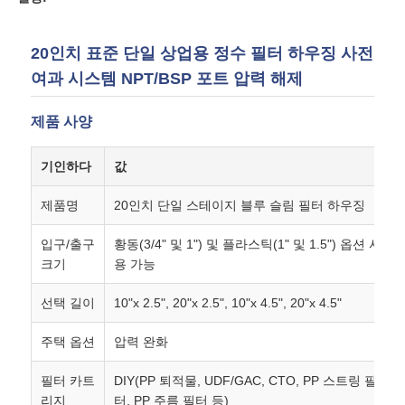
회사 소개
20인치 표준 단일 상업용 정수 필터 하우징 사전
여과 시스템 NPT/BSP 포트 압력 해제
공장 투어
제품 사양
품질 관리
기인하다
값
제품명
20인치 단일 스테이지 블루 슬림 필터 하우징
연락처
입구/출구
황동(3/4" 및 1") 및 플라스틱(1" 및 1.5") 옵션 사
크기
용 가능
뉴스
선택 길이
10"x 2.5", 20"x 2.5", 10"x 4.5", 20"x 4.5"
RO 시스템
주택 옵션
압력 완화
필터 카트
DIY(PP 퇴적물, UDF/GAC, CTO, PP 스트링 필
경수 연화제
리지
터, PP 주름 필터 등)