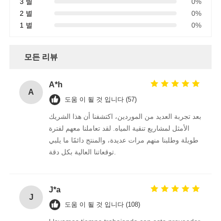
3 별
0%
2 별
0%
1 별
0%
모든 리뷰
A*h
A
도움 이 될 것 입니다 (57)
بعد تجربة العديد من الموردين، اكتشفنا أن هذا الشريك
الأمثل لمشاريع تنقية المياه. لقد تعاملنا معهم لفترة
طويلة وطلبنا منهم مرات عديدة، والمنتج دائمًا ما يلبي
توقعاتنا العالية بكل دقة.
J*a
J
도움 이 될 것 입니다 (108)