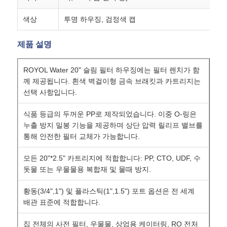
색상
투명 하우징, 검정색 캡
물 필터 하우징
제품 설명
워터 필터 카트리지
ROYOL Water 20" 슬림 필터 하우징에는 필터 렌치가 함
께 제공됩니다. 흰색 벽걸이형 금속 브래킷과 카트리지는
주거용 RO 멤브레인
선택 사항입니다.
식품 등급의 두꺼운 PP로 제작되었습니다. 이중 O-링은
자외선 살균 소독기
누출 방지 밀봉 기능을 제공하며 상단 압력 릴리프 밸브를
통해 안전한 필터 교체가 가능합니다.
물 필터 연결 장치
모든 20"*2.5" 카트리지에 적합합니다: PP, CTO, UDF, 수
돗물 또는 우물물용 복합재 및 물때 방지.
산업적 수신 전용 얇은막
황동(3/4",1") 및 플라스틱(1",1.5") 포트 옵션은 전 세계
배관 표준에 적합합니다.
수신 전용 막 하우징
집 전체의 사전 필터, 우물물, 상업용 케이터링, RO 전처