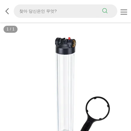
1
/
1