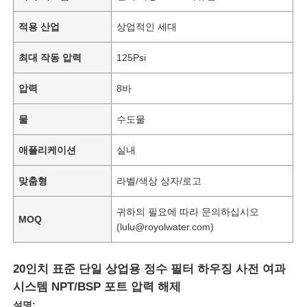
적용 산업
상업적인 세대
최대 작동 압력
125Psi
압력
8바
물
수도물
애플리케이션
실내
맞춤형
라벨/색상 상자/로고
귀하의 필요에 따라 문의하십시오
홈
MOQ
(lulu@royolwater.com)
제품 소개
20인치 표준 단일 상업용 정수 필터 하우징 사전 여과
시스템 NPT/BSP 포트 압력 해제
동영상
설명: