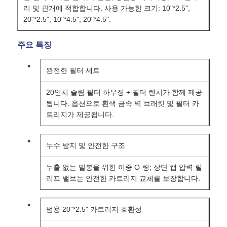
리 및 관개에 적합합니다. 사용 가능한 크기: 10"*2.5",
20"*2.5", 10"*4.5", 20"*4.5".
FRP 압력 용기
주요 특징
물 완화기 소금물 탱크
완전한 필터 세트
이온 교환 수지
20인치 슬림 필터 하우징 + 필터 렌치가 함께 제공
됩니다. 옵션으로 흰색 금속 벽 브래킷 및 필터 카
트리지가 제공됩니다.
필터 제어 밸브
누수 방지 및 안전한 구조
솔레노이드 밸브
누출 없는 밀봉을 위한 이중 O-링; 상단 캡 압력 릴
리프 밸브는 안전한 카트리지 교체를 보장합니다.
압력계
범용 20"*2.5" 카트리지 호환성
유량계