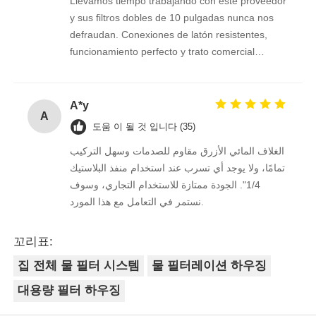
Llevamos tiempo trabajando con este proveedor
y sus filtros dobles de 10 pulgadas nunca nos
defraudan. Conexiones de latón resistentes,
funcionamiento perfecto y trato comercial
excelente. Seguimos confiando en ellos.
A*y
A
도움 이 될 것 입니다 (35)
الغلاف المائي الأزرق مقاوم للصدمات وسهل التركيب
تمامًا، ولا يوجد أي تسرب عند استخدام منفذ البلاستيك
1/4". الجودة ممتازة للاستخدام التجاري، وسوف
نستمر في التعامل مع هذا المورد.
꼬리표:
집 전체 물 필터 시스템
물 필터레이션 하우징
대용량 필터 하우징