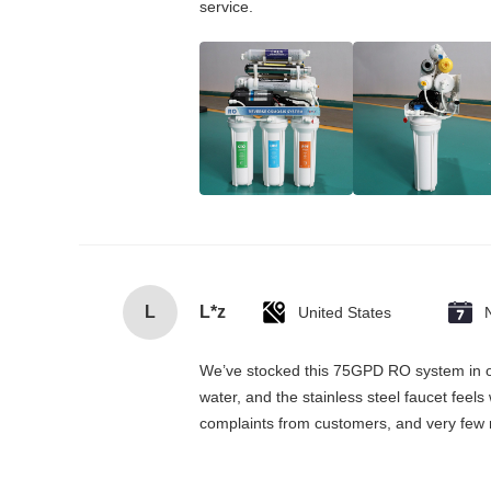
service.
L
L*z
United States
We’ve stocked this 75GPD RO system in our 
water, and the stainless steel faucet feel
complaints from customers, and very few r