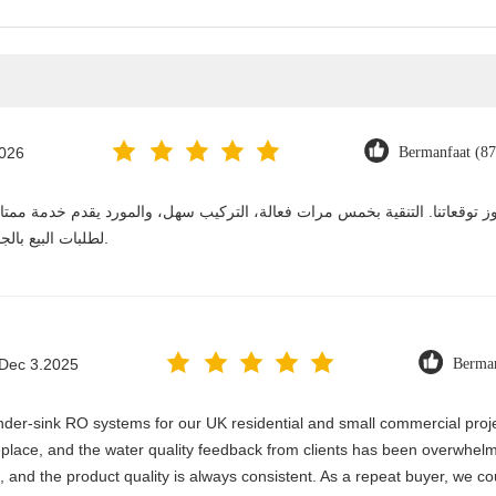
2026
Bermanfaat (87
لطلبات البيع بالجملة. نستمر في الشراء منه على المدى الطويل.
Dec 3.2025
Berman
er-sink RO systems for our UK residential and small commercial project
 replace, and the water quality feedback from clients has been overwhelm
, and the product quality is always consistent. As a repeat buyer, we co