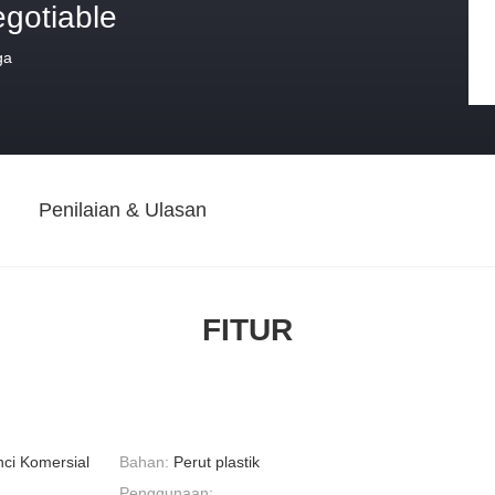
egotiable
ga
Penilaian & Ulasan
FITUR
nci Komersial
Bahan:
Perut plastik
Penggunaan: