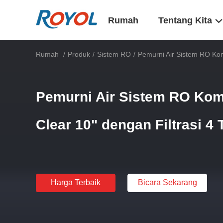
Rumah
Tentang Kita
Rumah
/
Produk
/
Sistem RO
/
Pemurni Air Sistem RO Kome
Pemurni Air Sistem RO Kome
Clear 10" dengan Filtrasi 4
Harga Terbaik
Bicara Sekarang