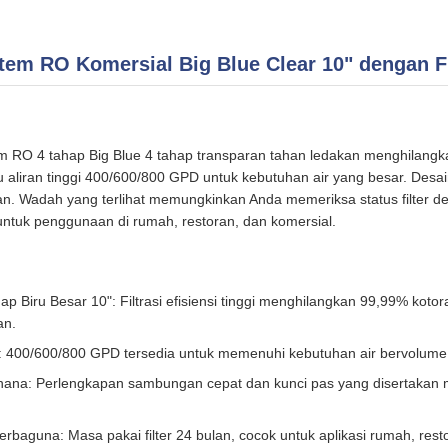
tem RO Komersial Big Blue Clear 10" dengan Fi
m RO 4 tahap Big Blue 4 tahap transparan tahan ledakan menghilang
u aliran tinggi 400/600/800 GPD untuk kebutuhan air yang besar. Desai
 Wadah yang terlihat memungkinkan Anda memeriksa status filter de
 untuk penggunaan di rumah, restoran, dan komersial.
p Biru Besar 10": Filtrasi efisiensi tinggi menghilangkan 99,99% koto
an.
n: 400/600/800 GPD tersedia untuk memenuhi kebutuhan air bervolume 
rhana: Perlengkapan sambungan cepat dan kunci pas yang disertaka
baguna: Masa pakai filter 24 bulan, cocok untuk aplikasi rumah, rest