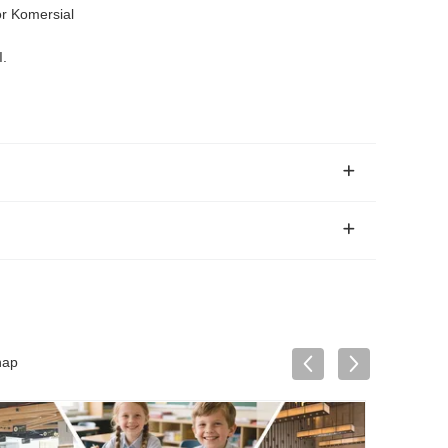
r Komersial
.
n
hap