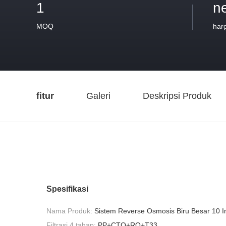
1
n
MOQ
har
fitur
Galeri
Deskripsi Produk
Spesifikasi
Nama Produk:
Sistem Reverse Osmosis Biru Besar 10 I
Filtrasi 4 tahap:
PP+CTO+RO+T33