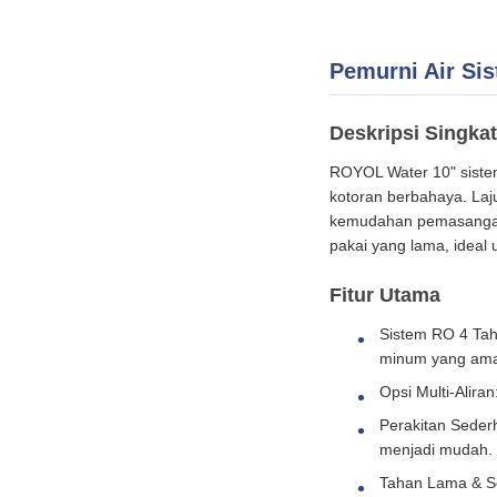
Pemurni Air Sis
Deskripsi Singkat
ROYOL Water 10" siste
kotoran berbahaya. Laj
kemudahan pemasangan.
pakai yang lama, ideal
Fitur Utama
Sistem RO 4 Taha
minum yang am
Opsi Multi-Alira
Perakitan Sede
menjadi mudah.
Tahan Lama & Ser