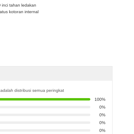
 inci tahan ledakan
atus kotoran internal
i adalah distribusi semua peringkat
100%
0%
0%
0%
0%