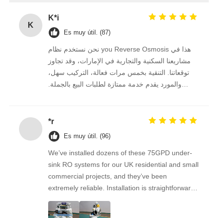
K*i
soporte RO
K
Es muy útil. (87)
نحن نستخدم نظام you Reverse Osmosis هذا في
مشاريعنا السكنية والتجارية في الإمارات، وقد تجاوز
توقعاتنا. التنقية بخمس مرات فعالة، التركيب سهل،
والمورد يقدم خدمة ممتازة لطلبات البيع بالجملة.
نستمر في الشراء منه على المدى الطويل.
*r
Es muy útil. (96)
We’ve installed dozens of these 75GPD under-
sink RO systems for our UK residential and small
commercial projects, and they’ve been
extremely reliable. Installation is straightforward,
the filters are easy to replace, and the water
quality feedback from clients has been