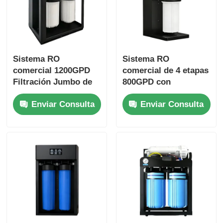
Sistema RO
Sistema RO
comercial 1200GPD
comercial de 4 etapas
Filtración Jumbo de
800GPD con
10" con recordatorio
recordatorio de filtro
Enviar Consulta
Enviar Consulta
de filtro para uso
para uso en el hogar
comercial y
y la oficina
doméstico