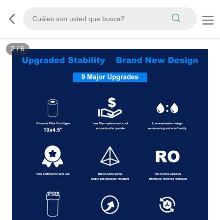
2
/
6