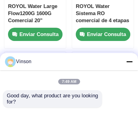
ROYOL Water Large
ROYOL Water
Flow1200G 1600G
Sistema RO
Comercial 20"
comercial de 4 etapas
Sistema RO azul
con carcasa de filtro
Enviar Consulta
Enviar Consulta
grande con
Jumbo de 10" a
recordatorio de filtro
prueba de
explosiones de alta
presión
Vinson
7:49 AM
Good day, what product are you looking 
for?
Filtro de agua de
Dispensador de agua
ósmosis inversa de 4
de escritorio de 5
etapas de 10
etapas Sistema de
pulgadas de color
filtración RO UF