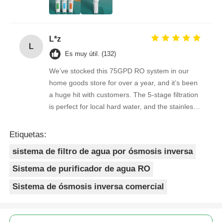
overwhelmingly positive. The supplier is great to
work with — orders arrive on time, packaging is
secure, and the product quality is always
L*z
consistent. As a repeat buyer, we couldn’t be
L
happier with both the product and the service.
Es muy útil. (132)
We’ve stocked this 75GPD RO system in our
home goods store for over a year, and it’s been
a huge hit with customers. The 5-stage filtration
is perfect for local hard water, and the stainless
steel faucet feels way sturdier than cheaper
options. Reorders are always on time, and the
Etiquetas:
quality is consistent every shipment. No
sistema de filtro de agua por ósmosis inversa
complaints from customers, and very few
returns. Great product to carry!
Sistema de purificador de agua RO
Sistema de ósmosis inversa comercial