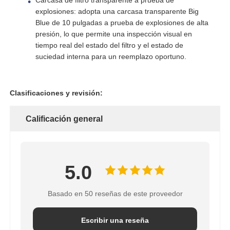
explosiones: adopta una carcasa transparente Big
Blue de 10 pulgadas a prueba de explosiones de alta
cárter del filtro de agua
presión, lo que permite una inspección visual en
tiempo real del estado del filtro y el estado de
suciedad interna para un reemplazo oportuno.
cartucho de filtro de agua
Membrana de RO para uso residencial
Clasificaciones y revisión:
Calificación general
esterilizador ultravioleta del agua
Instalaciones de conexión de filtros de agua
5.0
Membrana industrial del RO
Basado en 50 reseñas de este proveedor
Escribir una reseña
Vivienda de la membrana del RO