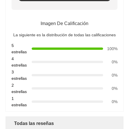
Recipiente del reactor de FRP
Imagen De Calificación
Envases de salmuera para ablandadores de agua
La siguiente es la distribución de todas las calificaciones
5
100%
Resina de intercambio iónico
estrellas
4
0%
estrellas
Válvula de control del filtro
3
0%
estrellas
2
Válvula Solenoide
0%
estrellas
1
0%
manómetro
estrellas
Medidor de flujo
Todas las reseñas