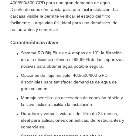
400/600/800 GPD para una gran demanda de agua.
Diseño de conexión rápida para una fácil instalación. La
carcasa visible le permite verificar el estado del filtro
Sobre nosotros
fácilmente. Larga vida útil, ideal para uso doméstico, de
restaurantes y comercial.
Visita a la fábrica
Características clave
Sistema RO Big Blue de 4 etapas de 10": la filtración
Control de Calidad
de alta eficiencia elimina el 99,99 % de las impurezas
nocivas para obtener agua potable segura.
Contacto
Opciones de flujo múltiple: 400/600/800 GPD
disponibles para satisfacer demandas de agua de
gran volumen.
noticias
Montaje sencillo: los accesorios de conexión rápida y
la llave incluida facilitan la instalación.
Sistemas de RO
Duradero y versátil: vida útil del filtro de 24 meses,
ideal para aplicaciones domésticas, de restaurantes y
comerciales.
Ablandador de agua
Carcasa de filtro transparente a prueba de