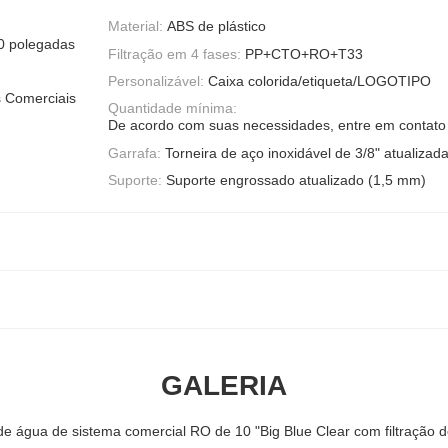
Material:
ABS de plástico
0 polegadas
Filtração em 4 fases:
PP+CTO+RO+T33
Personalizável:
Caixa colorida/etiqueta/LOGOTIPO
s Comerciais
Quantidade mínima:
De acordo com suas necessidades, entre em contato
Garrafa:
Torneira de aço inoxidável de 3/8" atualizad
Suporte:
Suporte engrossado atualizado (1,5 mm)
GALERIA
 de água de sistema comercial RO de 10 "Big Blue Clear com filtração d