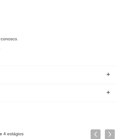
 conosco.
a
e 4 estágios