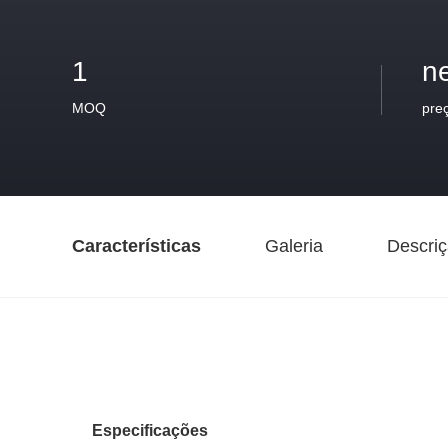
1
n
MOQ
pre
Características
Galeria
Descriç
Especificações