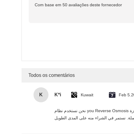
Com base em 50 avaliações deste fornecedor
Todos os comentários
K
K*i
Kuwait
Feb 5.
نحن نستخدم نظام you Reverse Osmosis هذا في مشاريعنا السكنية والتجارية في الإمارات، وقد تجاوز توقعاتنا. التنقية بخمس مرات فعالة، التركيب سهل، والمورد يقدم خدمة ممتازة