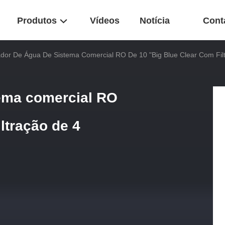
Produtos
Vídeos
Notícia
Cont
cador De Água De Sistema Comercial RO De 10 "Big Blue Clear Com Fil
tema comercial RO
ltração de 4