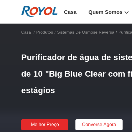
Casa
Quem Somos
Casa
/
Produtos
/
Sistemas De Osmose Reversa
/
Purifi
Purificador de água de sis
de 10 "Big Blue Clear com fi
estágios
Melhor Preço
Converse Agora