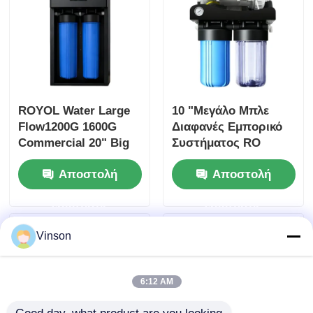
ROYOL Water Large
10 "Μεγάλο Μπλε
Flow1200G 1600G
Διαφανές Εμπορικό
Commercial 20" Big
Συστήματος RO
Blue RO σύστημα με
Καθαριστικό Νερού
Αποστολή
Αποστολή
υπενθύμιση φίλτρου
με 4 Στάδια Διήθηση
ερώτησης
ερώτησης
Vinson
6:12 AM