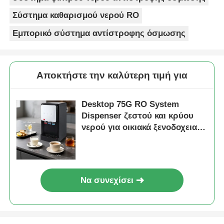
complaints from customers, and very few
returns. Great product to carry!
Σύστημα καθαρισμού νερού RO
Εμπορικό σύστημα αντίστροφης όσμωσης
Αποκτήστε την καλύτερη τιμή για
Desktop 75G RO System
Dispenser ζεστού και κρύου
νερού για οικιακά ξενοδοχειακά
γραφεία Εμπορικό γραφείο
Να συνεχίσει