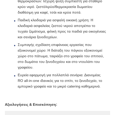
θερμοκρασιών: Ισχυρή ψύξη συμπιεστή για σταθερό
κρύο νερό. ζεστό/κρύο/θερμοκρασία δωματίου
Δοχείο πίεσης FRP
διαθέσιμη για καφέ, τσάι και κρύα ποτά.
Παιδική κλειδαριά για ασφαλή οικιακή χρήση: Η
κλειδαριά ασφαλείας ζεστού νερού αποτρέπει το
Δεξαμενή άλμης μαλακτικού νερού
τυχαίο ζεμάτισμα, φιλική προς τα παιδιά για οικογένειες
και σενάρια ξενοδοχείων.
Ρητίνη ανταλλαγής
Συμπαγής σχεδίαση επιφάνειας εργασίας που
εξοικονομεί χώρο: Η διάταξη του πάγκου εξοικονομεί
χώρο στο πάτωμα, ταιριάζει στο γραφείο του σπιτιού,
Βαλβίδα ελέγχου φίλτρου
στο δωμάτιο του ξενοδοχείου και στο ντουλάπι του
γραφείου.
Ευρεία εφαρμογή για πολλαπλά σενάρια: Διανομέας
Ηλεκτρομαγνητική βαλβίδα
RO all-in-one ιδανικός για το σπίτι, το ξενοδοχείο, το
εμπορικό γραφείο και το μικρό catering καθημερινά.
μανόμετρο
Αξιολογήσεις & Επισκόπηση:
Μετρητής ροής