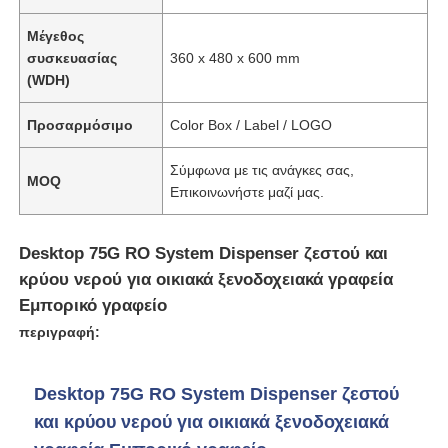
Μέγεθος
Σχετικά με εμάς
συσκευασίας
360 x 480 x 600 mm
(WDH)
Γύρος εργοστασίων
Προσαρμόσιμο
Color Box / Label / LOGO
Σύμφωνα με τις ανάγκες σας,
MOQ
Ποιοτικός έλεγχος
Επικοινωνήστε μαζί μας.
επαφή
Desktop 75G RO System Dispenser ζεστού και
κρύου νερού για οικιακά ξενοδοχειακά γραφεία
Εμπορικό γραφείο
Νέα
περιγραφή:
Συστήματα RO
Desktop 75G RO System Dispenser ζεστού
και κρύου νερού για οικιακά ξενοδοχειακά
Μαλακτικό νερού