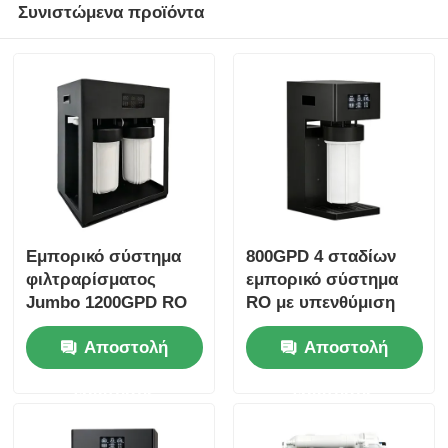
Συνιστώμενα προϊόντα
Εμπορικό σύστημα
800GPD 4 σταδίων
φιλτραρίσματος
εμπορικό σύστημα
Jumbo 1200GPD RO
RO με υπενθύμιση
10" με υπενθύμιση
φίλτρου για χρήση
Αποστολή
Αποστολή
φίλτρου για εμπορική
στο σπίτι
και οικιακή χρήση
ερώτησης
ερώτησης