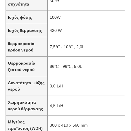
50Hz
συχνότητα
Ισχύς ψύξης
100W
Ισχύς θέρμανσης
420 W
θερμοκρασία
7,5℃ - 10℃ , 2,0L
κρύου νερού
Θερμοκρασία
86℃ - 96℃, 5,0L
ζεστού νερού
Δυνατότητα ψύξης
3,0 L/H
νερού
Αρχική Σελίδα
Χωρητικότητα
4,5 L/H
νερού θέρμανσης
Προϊόντα
Μέγεθος
300 x 410 x 560 mm
προϊόντος (WDH)
Βίντεο