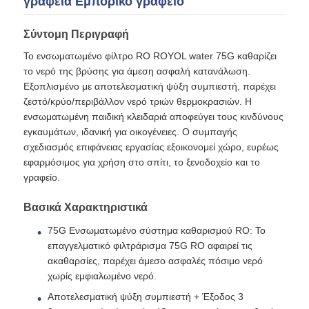
γραφεία Εμπορικό γραφείο
Σύντομη Περιγραφή
κατοικία φίλτρων νερού
Το ενσωματωμένο φίλτρο RO ROYOL water 75G καθαρίζει
το νερό της βρύσης για άμεση ασφαλή κατανάλωση.
κασέτα φίλτρων νερού
Εξοπλισμένο με αποτελεσματική ψύξη συμπιεστή, παρέχει
ζεστό/κρύο/περιβάλλον νερό τριών θερμοκρασιών. Η
ενσωματωμένη παιδική κλειδαριά αποφεύγει τους κινδύνους
Μεμβράνη RO για κατοικίες
εγκαυμάτων, ιδανική για οικογένειες. Ο συμπαγής
σχεδιασμός επιφάνειας εργασίας εξοικονομεί χώρο, ευρέως
εφαρμόσιμος για χρήση στο σπίτι, το ξενοδοχείο και το
UV αποστειρωτής νερού
γραφείο.
Βασικά Χαρακτηριστικά
Εξαρτήματα Σύνδεσης Φίλτρου Νερού
75G Ενσωματωμένο σύστημα καθαρισμού RO: Το
επαγγελματικό φιλτράρισμα 75G RO αφαιρεί τις
Βιομηχανική μεμβράνη RO
ακαθαρσίες, παρέχει άμεσο ασφαλές πόσιμο νερό
χωρίς εμφιαλωμένο νερό.
Αποτελεσματική ψύξη συμπιεστή + Έξοδος 3
RO κατοικία μεμβρανών