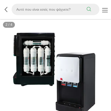
2
/
4