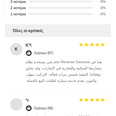
3 αστέρια
0%
2 αστέρια
0%
1 αστέρια
0%
Όλες οι κριτικές
K*i
K
Χρήσιμο (87)
نحن نستخدم نظام you Reverse Osmosis هذا في
مشاريعنا السكنية والتجارية في الإمارات، وقد تجاوز
توقعاتنا. التنقية بخمس مرات فعالة، التركيب سهل،
والمورد يقدم خدمة ممتازة لطلبات البيع بالجملة.
نستمر في الشراء منه على المدى الطويل.
*r
Χρήσιμο (96)