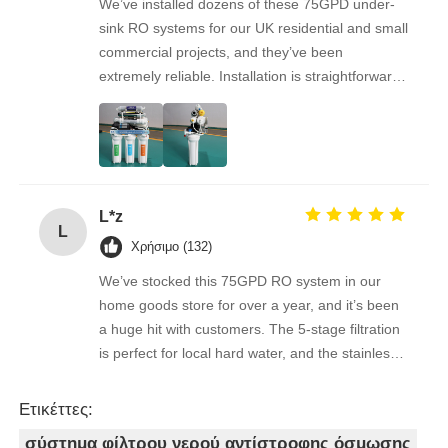
We’ve installed dozens of these 75GPD under-
sink RO systems for our UK residential and small
commercial projects, and they’ve been
extremely reliable. Installation is straightforward,
the filters are easy to replace, and the water
quality feedback from clients has been
overwhelmingly positive. The supplier is great to
work with — orders arrive on time, packaging is
secure, and the product quality is always
L*z
consistent. As a repeat buyer, we couldn’t be
L
happier with both the product and the service.
Χρήσιμο (132)
We’ve stocked this 75GPD RO system in our
home goods store for over a year, and it’s been
a huge hit with customers. The 5-stage filtration
is perfect for local hard water, and the stainless
steel faucet feels way sturdier than cheaper
options. Reorders are always on time, and the
Ετικέττες:
quality is consistent every shipment. No
σύστημα φίλτρου νερού αντίστροφης όσμωσης