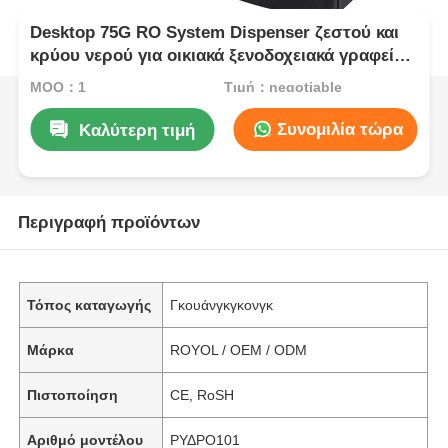
Desktop 75G RO System Dispenser ζεστού και
κρύου νερού για οικιακά ξενοδοχειακά γραφεία
Εμπορικό γραφείο
MOQ：1
Τιμή：negotiable
Συνομιλία τώρα
Καλύτερη τιμή
Περιγραφή προϊόντων
Τόπος καταγωγής
Γκουάνγκγκονγκ
Μάρκα
ROYOL / OEM / ODM
Πιστοποίηση
CE, RoSH
Αριθμό μοντέλου
ΡΥΔΡΟ101