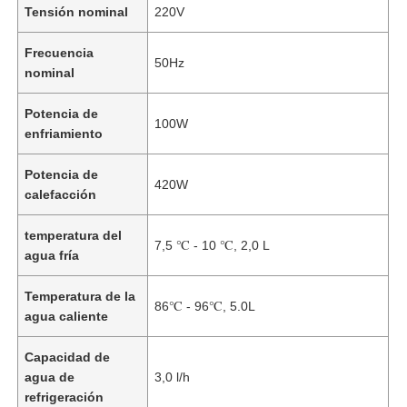
Tensión nominal
220V
Frecuencia
50Hz
nominal
Potencia de
100W
enfriamiento
Potencia de
420W
calefacción
temperatura del
7,5 ℃ - 10 ℃, 2,0 L
agua fría
Inicio
Temperatura de la
86℃ - 96℃, 5.0L
agua caliente
Productos
Capacidad de
agua de
3,0 l/h
refrigeración
Videos