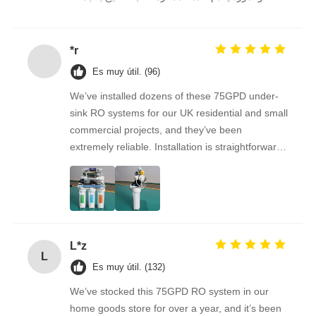
نستمر في الشراء منه على المدى الطويل.
*r
Es muy útil. (96)
We’ve installed dozens of these 75GPD under-
sink RO systems for our UK residential and small
commercial projects, and they’ve been
extremely reliable. Installation is straightforward,
the filters are easy to replace, and the water
quality feedback from clients has been
overwhelmingly positive. The supplier is great to
work with — orders arrive on time, packaging is
secure, and the product quality is always
L*z
consistent. As a repeat buyer, we couldn’t be
L
happier with both the product and the service.
Es muy útil. (132)
We’ve stocked this 75GPD RO system in our
home goods store for over a year, and it’s been