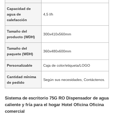
Capacidad de
agua de
4,5 l/h
Sobre nosotros
calefacción
Visita a la fábrica
Tamaño del
300x410x560mm
producto (WDH)
Control de Calidad
Tamaño del
360x480x600mm
paquete (WDH)
Contacto
Personalizable
Caja de color/etiqueta/LOGO
Cantidad mínima
noticias
Según sus necesidades, Contáctenos.
de pedido
Sistemas de RO
Sistema de escritorio 75G RO Dispensador de agua
caliente y fría para el hogar Hotel Oficina Oficina
comercial
Ablandador de agua