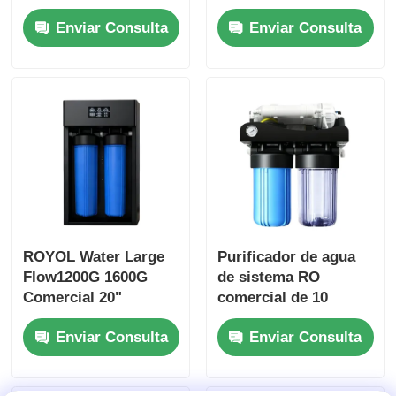
10" con recordatorio
recordatorio de filtro
Enviar Consulta
Enviar Consulta
de filtro para uso
para uso en el hogar
comercial y
y la oficina
doméstico
ROYOL Water Large
Purificador de agua
Flow1200G 1600G
de sistema RO
Comercial 20"
comercial de 10
Sistema RO azul
pulgadas con
Enviar Consulta
Enviar Consulta
grande con
filtración de 4 etapas
recordatorio de filtro