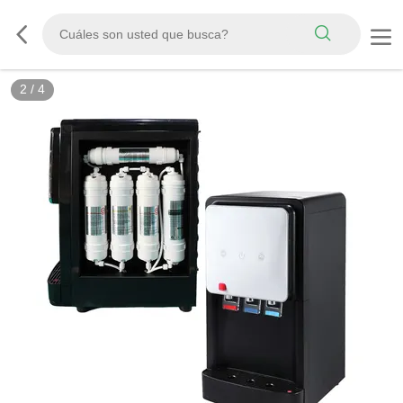
2
/
4