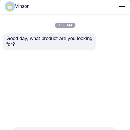
Vinson
7:50 AM
Good day, what product are you looking 
for?
ROYOL Water
Filtro de agua de
Sistema RO
ósmosis inversa de 4
comercial de 4 etapas
etapas de 10
con carcasa de filtro
pulgadas de color
Enviar Consulta
Enviar Consulta
Jumbo de 10" a
azul grande con 400
prueba de
GPD 600 GPD 800
explosiones de alta
GPD
presión
Inicio
Mapa del Sitio
Contactar Ahora
Desktop Site
Mapa del Sitio
Políticas de privacidad
Calidad
Sistemas de RO
Fábrica De