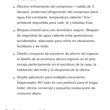
Efectivo enfriamiento del compresor + salida de 3
Recipiente del reactor de FRP
tiempos: poderosa refrigeración del compresor para
agua fría constante; temperatura caliente / fría /
ambiente disponible para café, té y bebidas frías.
Envases de salmuera para ablandadores de agua
Bloqueo infantil para uso doméstico seguro: Bloqueo
de seguridad de agua caliente evita quemaduras
accidentales, adecuado para niños en situaciones
Resina de intercambio iónico
familiares y de hotel.
Diseño compacto de escritorio de ahorro de espacio:
Válvula de control del filtro
el diseño de la encimera ahorra espacio en el piso,
encaja perfectamente en el escritorio de la casa, la
habitación del hotel y la despensa de la oficina.
Válvula Solenoide
Amplia aplicación para múltiples escenarios:
Dispensador RO todo en uno perfecto para el hogar,
hotel, oficina comercial y pequeña restauración de
manómetro
consumo diario.
Medidor de flujo