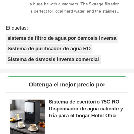
a huge hit with customers. The 5-stage filtration
is perfect for local hard water, and the stainless
steel faucet feels way sturdier than cheaper
options. Reorders are always on time, and the
Etiquetas:
quality is consistent every shipment. No
sistema de filtro de agua por ósmosis inversa
complaints from customers, and very few
returns. Great product to carry!
Sistema de purificador de agua RO
Sistema de ósmosis inversa comercial
Obtenga el mejor precio por
Sistema de escritorio 75G RO
Dispensador de agua caliente y
fría para el hogar Hotel Oficina
Oficina comercial