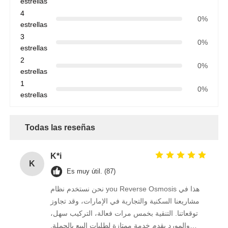
estrellas
4
0%
estrellas
3
0%
estrellas
2
0%
estrellas
1
0%
estrellas
Todas las reseñas
K*i
K
Es muy útil. (87)
نحن نستخدم نظام you Reverse Osmosis هذا في
مشاريعنا السكنية والتجارية في الإمارات، وقد تجاوز
توقعاتنا. التنقية بخمس مرات فعالة، التركيب سهل،
والمورد يقدم خدمة ممتازة لطلبات البيع بالجملة.