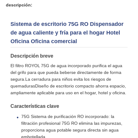
descripción:
cárter del filtro de agua
Sistema de escritorio 75G RO Dispensador
de agua caliente y fría para el hogar Hotel
cartucho de filtro de agua
Oficina Oficina comercial
Membrana de RO para uso residencial
Descripción breve
El filtro ROYOL 75G de agua incorporado purifica el agua
del grifo para que pueda beberse directamente de forma
esterilizador ultravioleta del agua
segura.La cerradura para niños evita los riesgos de
quemadurasDiseño de escritorio compacto ahorra espacio,
ampliamente aplicable para uso en el hogar, hotel y oficina.
Instalaciones de conexión de filtros de agua
Características clave
Membrana industrial del RO
75G Sistema de purificación RO incorporado: la
filtración profesional 75G RO elimina las impurezas,
proporciona agua potable segura directa sin agua
Vivienda de la membrana del RO
embotellada.