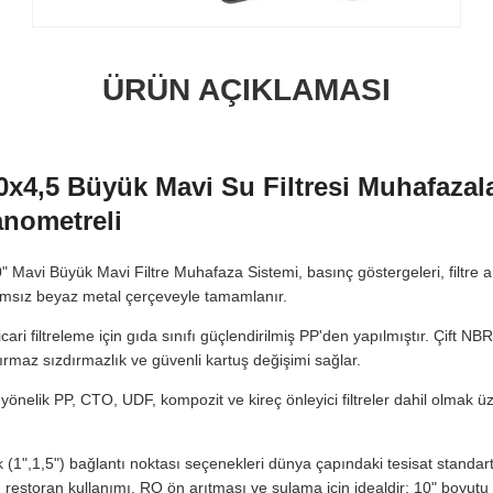
ÜRÜN AÇIKLAMASI
x4,5 Büyük Mavi Su Filtresi Muhafazalar
anometreli
Mavi Büyük Mavi Filtre Muhafaza Sistemi, basınç göstergeleri, filtre 
ımsız beyaz metal çerçeveyle tamamlanır.
cari filtreleme için gıda sınıfı güçlendirilmiş PP'den yapılmıştır. Çift NB
zdırmaz sızdırmazlık ve güvenli kartuş değişimi sağlar.
önelik PP, CTO, UDF, kompozit ve kireç önleyici filtreler dahil olmak ü
tik (1",1,5") bağlantı noktası seçenekleri dünya çapındaki tesisat stand
u, restoran kullanımı, RO ön arıtması ve sulama için idealdir; 10" boyutu