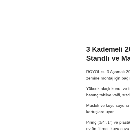
3 Kademeli 20
Standlı ve M
ROYOL su 3 Aşamalı 20" 
zemine montaj için bağ
Yüksek akışlı konut ve ti
basınç tahliye valfi, sı
Musluk ve kuyu suyuna y
kartuşlara uyar.
Pirinç (3/4",1") ve plas
ev ön filtresi, kuyu suy