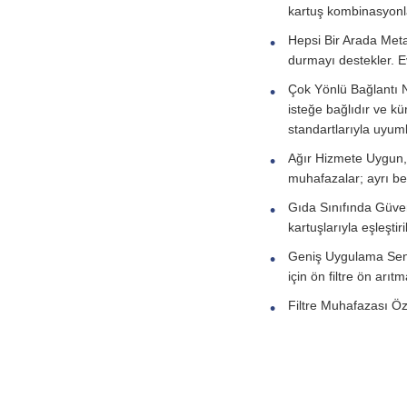
kartuş kombinasyonl
Hepsi Bir Arada Meta
durmayı destekler. E
Çok Yönlü Bağlantı No
isteğe bağlıdır ve k
standartlarıyla uyum
Ağır Hizmete Uygun, Y
muhafazalar; ayrı bey
Gıda Sınıfında Güven
kartuşlarıyla eşleştiri
Geniş Uygulama Senar
için ön filtre ön arı
Filtre Muhafazası Öze