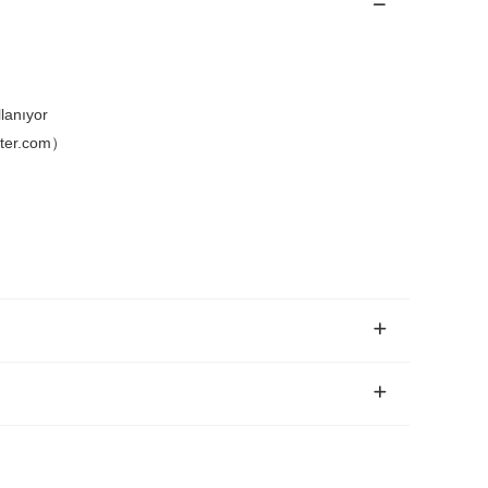
llanıyor
water.com）