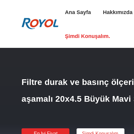
Ana Sayfa
Hakkımızda
Ana Sayfa
/
Ürünler
/
Su Filtresi Muhafazası
/
Filtre Dura
Şimdi Konuşalım.
Filtre durak ve basınç ölçer
aşamalı 20x4.5 Büyük Mavi S
En Iyi Fiyat
Şimdi Konuşalım.