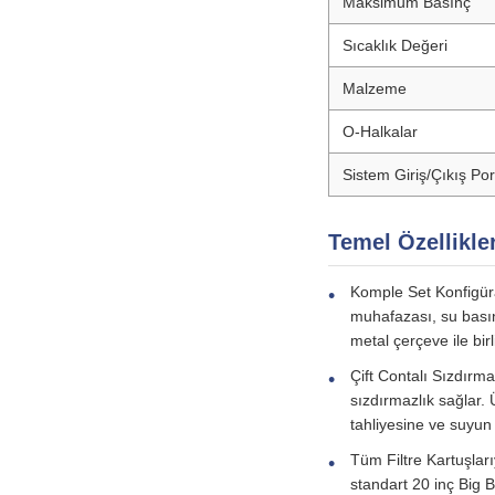
Maksimum Basınç
Sıcaklık Değeri
Malzeme
O-Halkalar
Sistem Giriş/Çıkış Por
Temel Özellikle
Komple Set Konfigüra
muhafazası, su basınc
metal çerçeve ile birli
Çift Contalı Sızdırma
sızdırmazlık sağlar.
tahliyesine ve suyun 
Tüm Filtre Kartuşlar
standart 20 inç Big 