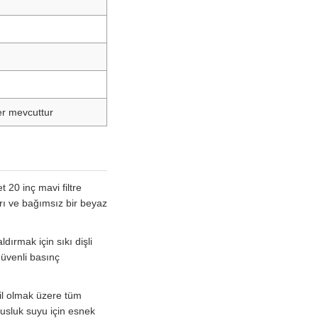
ler mevcuttur
 20 inç mavi filtre
arı ve bağımsız bir beyaz
dırmak için sıkı dişli
güvenli basınç
hil olmak üzere tüm
musluk suyu için esnek