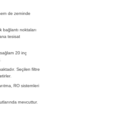
ı hem de zeminde
k bağlantı noktaları
ana tesisat
ş sağlam 20 inç
.
tadır. Seçilen filtre
tirler.
arıtma, RO sistemleri
yutlarında mevcuttur.