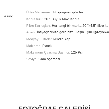
Ürün Malzemesi:
Polipropilen gövdesi
ı, Basınç
Konut türü:
20 '' Büyük Mavi Konut
Filtre Kartuşları:
Herhangi bir marka 20 "x4.5" filtre ku
İhtiyaçlarınıza göre bize ulaşın （lulu@royol
Adedi:
Medyayı Filtrele:
Kendin Yap
Malzeme:
Plastik
Maksimum Çalışma Basıncı:
125 Psi
Seviye:
Gıda Aşaması
FOTOĞRAF GALERISI