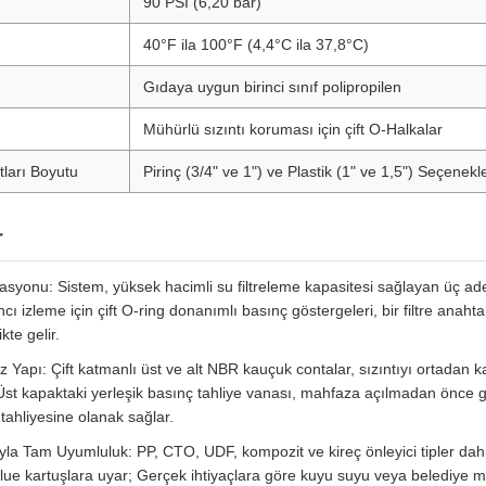
90 PSI (6,20 bar)
40°F ila 100°F (4,4°C ila 37,8°C)
Gıdaya uygun birinci sınıf polipropilen
Mühürlü sızıntı koruması için çift O-Halkalar
tları Boyutu
Pirinç (3/4" ve 1") ve Plastik (1" ve 1,5") Seçenek
r
syonu: Sistem, yüksek hacimli su filtreleme kapasitesi sağlayan üç adet
ı izleme için çift O-ring donanımlı basınç göstergeleri, bir filtre anaht
kte gelir.
z Yapı: Çift katmanlı üst ve alt NBR kauçuk contalar, sızıntıyı ortadan kal
 Üst kapaktaki yerleşik basınç tahliye vanası, mahfaza açılmadan önce 
tahliyesine olanak sağlar.
ıyla Tam Uyumluluk: PP, CTO, UDF, kompozit ve kireç önleyici tipler da
Blue kartuşlara uyar; Gerçek ihtiyaçlara göre kuyu suyu veya belediye 