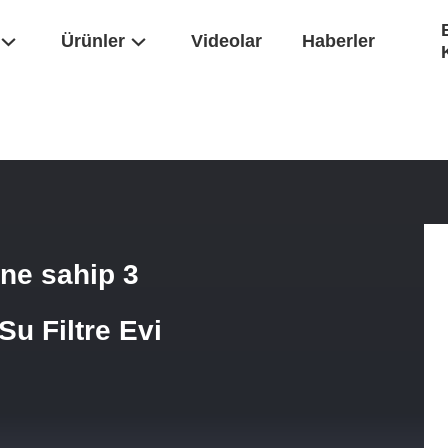
Ürünler
Videolar
Haberler
k Ve Basınç Ölçerine Sahip 3 Aşamalı 20x4.5 Büyük Mavi Su Filtre Evi
ine sahip 3
u Filtre Evi