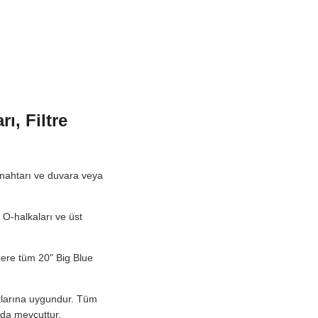
ı, Filtre
anahtarı ve duvara veya
R O-halkaları ve üst
zere tüm 20" Big Blue
artlarına uygundur. Tüm
 da mevcuttur.