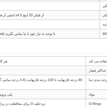
کن
لتر
از فیلتر 20 اینچ x4.5 اینچی از هر برندی استفاده می کند
امه
M
با توجه به نیاز خود با ما تماس بگیرید (
om
فاده می کند
هر کارتریج 20
حداکثر فشار
رجه بندی دما
مواد
پلی پروپی
O-Rings
دو حلقه O برای محافظت در برابر نشت مهر و موم شده