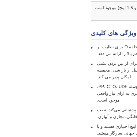
ویژگی های کلیدی
پیکربندی مجموعه کامل: این سیستم دارای سه محفظه فیلتر آبی 20 اینچی، فشارسنج های مجهز به حلقه O برای نظارت بر
الا را ارائه می دهد.
از مهر و موم محکم رزوه ای برای از بین بردن نشتی
قبل از باز شدن محفظه
امکان پذیر می کند.
سازگاری کامل با تمام کارتریج‌های فیلتر: مناسب برای تمام کارتریج‌های استاندارد 20 اینچی Big Blue از جمله PP، CTO، UDF،
ری به ازای نیاز واقعی
موجود است.
پشتیبانی می‌کند. نصب
گی، تجاری و آبیاری.
ینه های بندر همه کاره: پورت های برنجی در 3/4 اینچ و 1، پورت های پلاستیکی در 1 اینچ و 1.5 اینچ اختیاری هستند و با
 جهانی سازگار هستند.