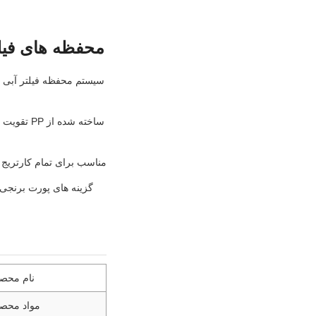
محفظه های فیلتر آب آبی بزرگ 4.5 3
مناسب برای تمام کارتریج های 20 اینچی Big Blue از جمله PP، CTO، UDF، فیلترهای کامپوزیت و ضد رسوب ب
نام محص
مواد محص