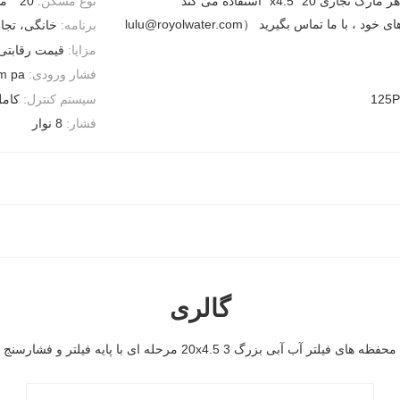
مارک تجاری 20 "x4.5" استفاده می کند
نوع مسکن:
20 '' مسکن بزرگ آبی
د ، با ما تماس بگیرید （lulu@royolwater.com
برنامه:
خانگی، تجا
مزایا:
قیمت رقابتی ،
فشار ورودی:
m pa
125P
سیستم کنترل:
کامل PLC / کتابچه راه
فشار:
8 نوار
گالری
محفظه های فیلتر آب آبی بزرگ 20x4.5 3 مرحله ای با پایه فیلتر و فشارسنج