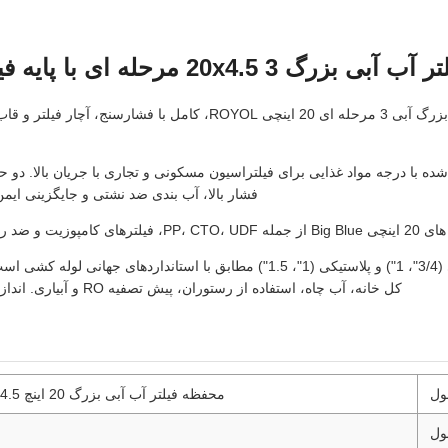
20x مرحله ای با پایه فیلتر و فشارسنج
سیستم محفظه فیلتر آبی بزرگ آبی 3 مرحله ای 20 اینچی ROYOL، کامل با 
فشار بالا، آب بندی ضد نشتی و جایگزینی ایمن 
رای آب شیر و چاه.
گزینه های پورت برنجی (3/4"، 1") و پلاستیکی (1"، 1.5") مطابق با استانداردهای 
کل خانه، آب چاه، استفاده از رستوران، پیش تصفیه RO و آبیاری. اندازه 10 اینچ نیز موجود است.
ول
محفظه فیلتر آب آبی بزرگ 20 اینچ 4.5 اینچی با گیج فشار BBB
ول