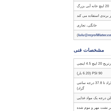
20 اینچ خانه آبی بزرگ
خانگی، تجاری
)
lulu@royolWater.c
مشخصات فنی
 اینچ 4.5 اینچی
90 PSI (6.20 بار)
40 درجه فارنهایت تا 100 درجه فارنهایت (4.4 درجه سانتی گراد تا 37.8 درجه سانتی
گراد)
لن درجه یک مواد غذایی