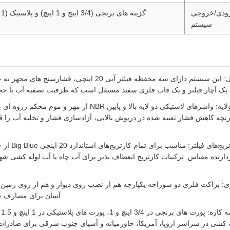
ورودی/خروجی
گزینه های برنجی (3/4 اینچ و 1 اینچ) و پلاستیک (1 و 1.5 اینچ) موجود است
سیستم
یک آچار فیلتر و یک قاب فلزی سفید مستقل است که ظرفیت تصفیه آب با حجم ب
ساختار ضد نشتی دولایه: واشرهای لاستیکی دو لایه بالا و پایین NBR 
ریچه کاهش فشار تعبیه شده در درپوش بالایی، آزادسازی فشار و تخلیه آب را 
زدارنده مقیاس. ترکیبات کارتریج انعطاف پذیر برای آب چاه یا آب لوله کشی شه
زی: براکت فلزی دو سوراخه یکپارچه هم از نصب روی دیوار و هم از روی زمین 
آسان برای مصارف خان
گز
ه کشی در سراسر اروپا، آمریکا، خاورمیانه و آسیای جنوب شرقی برای صادرات