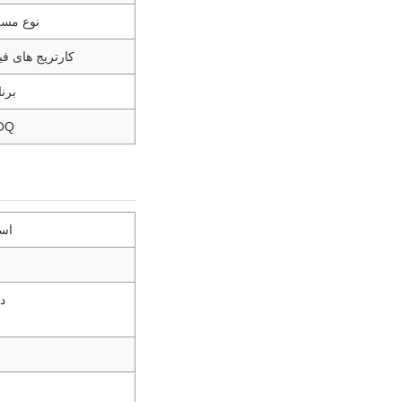
نوع مس
کارتریج های فی
برن
OQ
است
د