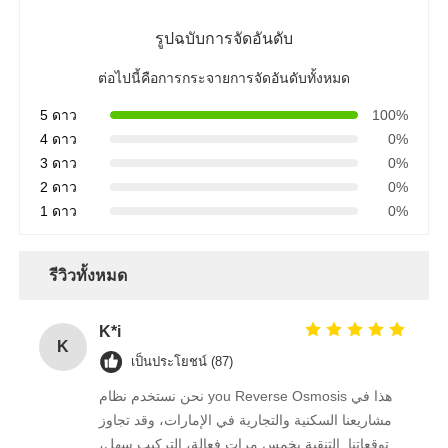
รูปฉบับการจัดอันดับ
ต่อไปนี้คือการกระจายการจัดอันดับทั้งหมด
5 ดาว
100%
4 ดาว
0%
3 ดาว
0%
2 ดาว
0%
1 ดาว
0%
รีวิวทั้งหมด
บ้าน
K*i
K
เป็นประโยชน์ (87)
ผลิตภัณฑ์
نحن نستخدم نظام you Reverse Osmosis هذا في
مشاريعنا السكنية والتجارية في الإمارات، وقد تجاوز
วิดีโอ
توقعاتنا. التنقية بخمس مرات فعالة، التركيب سهل،