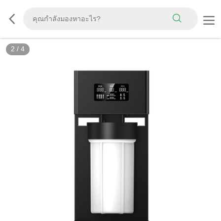
2
/
4