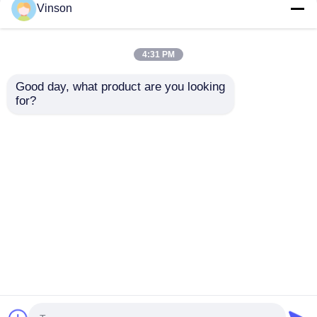
Vinson
4:31 PM
Good day, what product are you looking 
for?
อัตราส่วนของเสีย 1:1 6
ระบบกรองน้ํา RO
ขั้นตอน 100 GPD ระบบ
75GPD เครื่องทําความ
RO แบบไม่มีปั๊ม
สะอาดน้ําด้วยออสโมซี
สกลับ พร้อมกรองแร่ธาตุ
ส่งคำถาม
ส่งคำถาม
บ้าน
เกี่ยวกับเรา
ติดต่อเรา
Desktop Site
แผนผังเว็บไซต์
นโยบายความเป็นส่วนตัว
คุณภาพ
ระบบ RO
โรงงานในประเทศจีน.Copyright