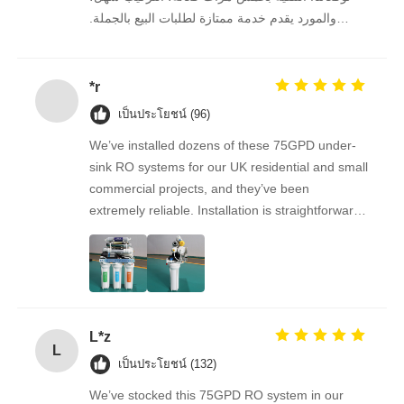
والمورد يقدم خدمة ممتازة لطلبات البيع بالجملة.
نستمر في الشراء منه على المدى الطويل.
เกี่ยวกับเรา
*r
ทัวร์โรงงาน
เป็นประโยชน์ (96)
We’ve installed dozens of these 75GPD under-
ควบคุมคุณภาพ
sink RO systems for our UK residential and small
commercial projects, and they’ve been
extremely reliable. Installation is straightforward,
ติดต่อเรา
the filters are easy to replace, and the water
quality feedback from clients has been
overwhelmingly positive. The supplier is great to
ข่าว
work with — orders arrive on time, packaging is
secure, and the product quality is always
L*z
ระบบ RO
consistent. As a repeat buyer, we couldn’t be
L
happier with both the product and the service.
เป็นประโยชน์ (132)
น้ำนุ่มน้ำ
We’ve stocked this 75GPD RO system in our