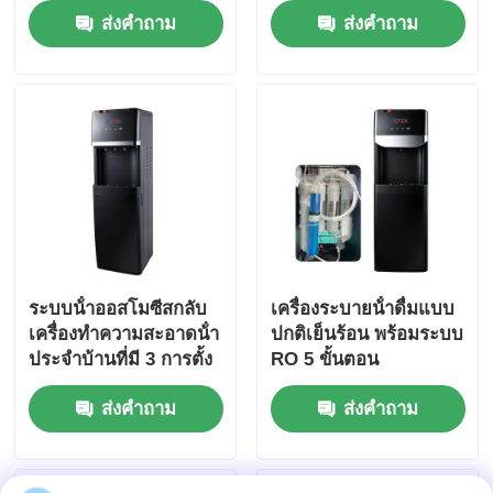
ส่งคำถาม
ส่งคำถาม
Purifier For
Purifier Water Filter
ตัวยึด RO
Commercial Beverage
Systems
ระบบน้ําออสโมซีสกลับ
เครื่องระบายน้ําดื่มแบบ
เครื่องทําความสะอาดน้ํา
ปกติเย็นร้อน พร้อมระบบ
ประจําบ้านที่มี 3 การตั้ง
RO 5 ขั้นตอน
ค่าอุณหภูมิ
ส่งคำถาม
ส่งคำถาม