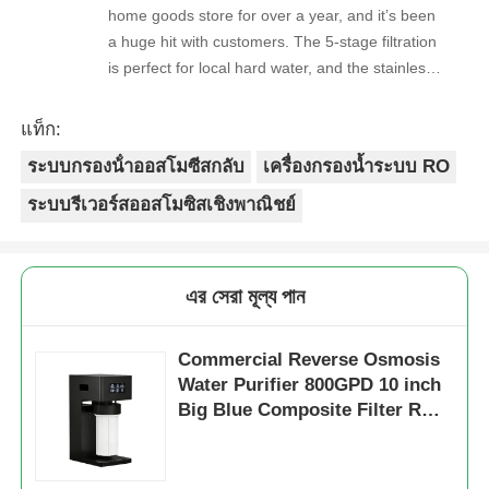
home goods store for over a year, and it’s been
a huge hit with customers. The 5-stage filtration
ตัวกรองน้ำ
is perfect for local hard water, and the stainless
steel faucet feels way sturdier than cheaper
options. Reorders are always on time, and the
ไส้กรองน้ำ
แท็ก:
quality is consistent every shipment. No
ระบบกรองน้ําออสโมซีสกลับ
เครื่องกรองน้ำระบบ RO
complaints from customers, and very few
เมมเบรน RO ที่อยู่อาศัย
returns. Great product to carry!
ระบบรีเวอร์สออสโมซิสเชิงพาณิชย์
เครื่องฆ่าเชื้อโรคด้วยรังสียูวี
এর সেরা মূল্য পান
ข้อต่อเชื่อมต่อไส้กรองน้ำ
Commercial Reverse Osmosis
Water Purifier 800GPD 10 inch
เมมเบรน RO อุตสาหกรรม
Big Blue Composite Filter RO
Systems
ที่อยู่อาศัยเมมเบรน RO