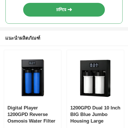
চালিয়ে
FRP ภาชนะรับความดัน
ถังน้ําอ่อนน้ํา
แนะนำผลิตภัณฑ์
เรซินแลกเปลี่ยนไอออน
วาล์วควบคุมการกรอง
โซลินอยด์วาล์ว
เกจวัดความดัน
Digital Player
1200GPD Dual 10 Inch
1200GPD Reverse
BIG Blue Jumbo
Osmosis Water Filter
Housing Large
เครื่องวัดการไหล
Systems RO Water
Capacity RO Water