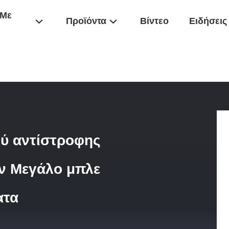
 Με
Προϊόντα
Βίντεο
Ειδήσεις
θαριστής Νερού Αντίστροφης Όσμωσης 800GPD 10 Ιντσών Μεγάλο Μπ
ού αντίστροφης
ν Μεγάλο μπλε
ατα