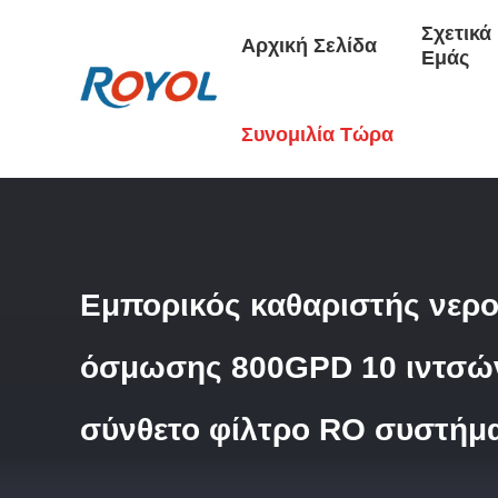
Σχετικά
Αρχική Σελίδα
Εμάς
Αρχική Σελίδα
/
Προϊόντα
/
Συστήματα RO
/
Εμπορικός Κα
Συνομιλία Τώρα
Εμπορικός καθαριστής νερ
όσμωσης 800GPD 10 ιντσώ
σύνθετο φίλτρο RO συστήμ