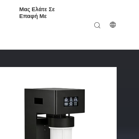
Μας Ελάτε Σε
Επαφή Με
λε Σύνθετο Φίλτρο RO Συστήματα