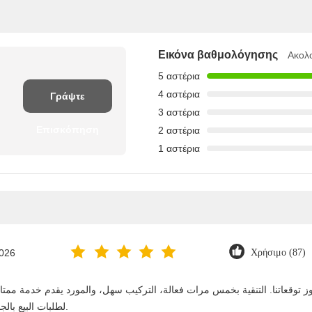
Εικόνα βαθμολόγησης
Ακολ
5 αστέρια
4 αστέρια
Γράψτε
3 αστέρια
Επισκόπηση
2 αστέρια
1 αστέρια
2026
Χρήσιμο (87)
لطلبات البيع بالجملة. نستمر في الشراء منه على المدى الطويل.