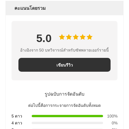
คะแนนโดยรวม
FRP ภาชนะรับความดัน
ถังน้ําอ่อนน้ํา
5.0
เรซินแลกเปลี่ยนไอออน
อ้างอิงจาก 50 บทวิจารณ์สำหรับซัพพลายเออร์รายนี้
เขียนรีวิว
วาล์วควบคุมการกรอง
โซลินอยด์วาล์ว
รูปฉบับการจัดอันดับ
เกจวัดความดัน
ต่อไปนี้คือการกระจายการจัดอันดับทั้งหมด
5 ดาว
100%
4 ดาว
0%
เครื่องวัดการไหล