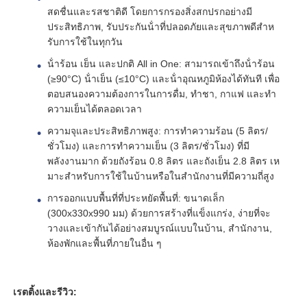
สดชื่นและรสชาติดี โดยการกรองสิ่งสกปรกอย่างมี
ประสิทธิภาพ, รับประกันน้ําที่ปลอดภัยและสุขภาพดีสําห
ตัวกรองน้ำ
รับการใช้ในทุกวัน
น้ําร้อน เย็น และปกติ All in One: สามารถเข้าถึงน้ําร้อน
(≥90°C) น้ําเย็น (≤10°C) และน้ําอุณหภูมิห้องได้ทันที เพื่อ
ไส้กรองน้ำ
ตอบสนองความต้องการในการดื่ม, ทําชา, กาแฟ และทํา
ความเย็นได้ตลอดเวลา
เมมเบรน RO ที่อยู่อาศัย
ความจุและประสิทธิภาพสูง: การทําความร้อน (5 ลิตร/
ชั่วโมง) และการทําความเย็น (3 ลิตร/ชั่วโมง) ที่มี
พลังงานมาก ด้วยถังร้อน 0.8 ลิตร และถังเย็น 2.8 ลิตร เห
เครื่องฆ่าเชื้อโรคด้วยรังสียูวี
มาะสําหรับการใช้ในบ้านหรือในสํานักงานที่มีความถี่สูง
การออกแบบพื้นที่ที่ประหยัดพื้นที่: ขนาดเล็ก
ข้อต่อเชื่อมต่อไส้กรองน้ำ
(300x330x990 มม) ด้วยการสร้างที่แข็งแกร่ง, ง่ายที่จะ
วางและเข้ากันได้อย่างสมบูรณ์แบบในบ้าน, สํานักงาน,
ห้องพักและพื้นที่ภายในอื่น ๆ
เมมเบรน RO อุตสาหกรรม
เรตติ้งและรีวิว:
ที่อยู่อาศัยเมมเบรน RO