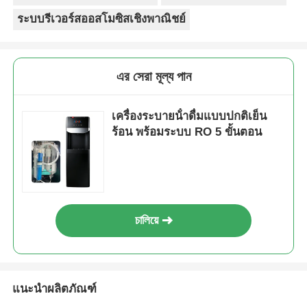
returns. Great product to carry!
ระบบรีเวอร์สออสโมซิสเชิงพาณิชย์
এর সেরা মূল্য পান
เครื่องระบายน้ําดื่มแบบปกติเย็น
ร้อน พร้อมระบบ RO 5 ขั้นตอน
চালিয়ে
แนะนำผลิตภัณฑ์