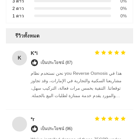
3 ดาว
0%
2 ดาว
0%
ตัวยึด RO
1 ดาว
0%
รีวิวทั้งหมด
K*i
K
เป็นประโยชน์ (87)
نحن نستخدم نظام you Reverse Osmosis هذا في
مشاريعنا السكنية والتجارية في الإمارات، وقد تجاوز
توقعاتنا. التنقية بخمس مرات فعالة، التركيب سهل،
والمورد يقدم خدمة ممتازة لطلبات البيع بالجملة.
نستمر في الشراء منه على المدى الطويل.
*r
เป็นประโยชน์ (96)