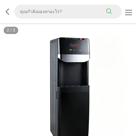
2
/
3