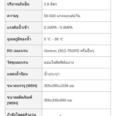
ปริมาณถังเย็น
2.8 ลิตร
ความจุ
50-500 แกลลอนต่อวัน
แรงดันน้ำเข้า
0.1MPA - 0.4MPA
อุณหภูมิของน้ำ
5 ℃ - 38 ℃
RO เมมเบรน
Vontron 1812-75GPD หรืออื่นๆ
วัสดุเมมเบรน
คอมโพสิตฟิล์มบาง
แหล่งน้ำป้อน
น้ำประปา
บ้าน
ขนาดบรรจุ (WDH)
355x395x1038 มม
ขนาดผลิตภัณฑ์
ผลิตภัณฑ์
300x330x990 มม
(WDH)
วิดีโอ
กำลังโหลดจำนวน