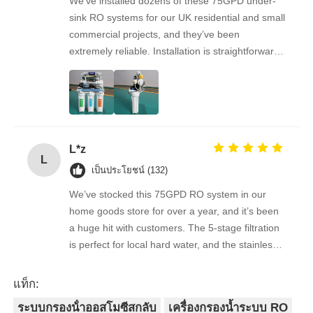
We’ve installed dozens of these 75GPD under-
sink RO systems for our UK residential and small
commercial projects, and they’ve been
extremely reliable. Installation is straightforward,
the filters are easy to replace, and the water
quality feedback from clients has been
overwhelmingly positive. The supplier is great to
work with — orders arrive on time, packaging is
secure, and the product quality is always
L*z
consistent. As a repeat buyer, we couldn’t be
L
happier with both the product and the service.
เป็นประโยชน์ (132)
We’ve stocked this 75GPD RO system in our
home goods store for over a year, and it’s been
a huge hit with customers. The 5-stage filtration
is perfect for local hard water, and the stainless
steel faucet feels way sturdier than cheaper
options. Reorders are always on time, and the
แท็ก:
quality is consistent every shipment. No
ระบบกรองน้ําออสโมซีสกลับ
เครื่องกรองน้ำระบบ RO
complaints from customers, and very few