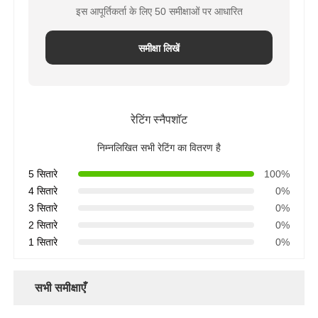
इस आपूर्तिकर्ता के लिए 50 समीक्षाओं पर आधारित
एफआरपी दबाव पोत
समीक्षा लिखें
पानी को नरम करने वाला नमकीन टैंक
रेटिंग स्नैपशॉट
आयन विनिमय रेजिन
निम्नलिखित सभी रेटिंग का वितरण है
फ़िल्टर नियंत्रण वाल्व
5 सितारे
100%
4 सितारे
0%
3 सितारे
0%
सोलेनोइड वाल्व
2 सितारे
0%
1 सितारे
0%
निपीडमान
सभी समीक्षाएँ
प्रवाह मीटर