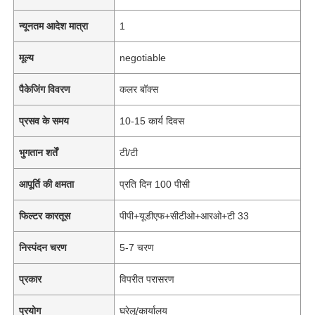
न्यूनतम आदेश मात्रा
1
मूल्य
negotiable
पैकेजिंग विवरण
कलर बॉक्स
प्रसव के समय
10-15 कार्य दिवस
भुगतान शर्तें
टी/टी
आपूर्ति की क्षमता
प्रति दिन 100 पीसी
फिल्टर कारतूस
पीपी+यूडीएफ+सीटीओ+आरओ+टी 33
निस्पंदन चरण
5-7 चरण
प्रकार
विपरीत परासरण
प्रयोग
घरेलू/कार्यालय