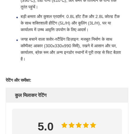
(≥90℃), ठंडा पानी (≤10℃), और कमरे के तापमान के पानी तक
तुरंत पहुंचें।
जल फिल्टर आवास
बड़ी क्षमता और कुशल प्रदर्शन: 0.8L हॉट टैंक और 2.8L कोल्ड टैंक
के साथ शक्तिशाली हीटिंग (5L/H) और कूलिंग (3L/H), घर या
कार्यालय में उच्च आवृत्ति उपयोग के लिए आदर्श।
पानी फिल्टर कारतूस
जगह बचाने वाला फ़्लोर-स्टैंडिंग डिज़ाइन: मजबूत निर्माण के साथ
कॉम्पैक्ट आकार (300x330x990 मिमी), रखने में आसान और घर,
कार्यालय, ब्रेक रूम और अन्य इनडोर स्थानों में पूरी तरह से फिट बैठता
आवासीय आरओ झिल्ली
है।
यूवी जल नसबंदी
रेटिंग और समीक्षा:
वाटर फ़िल्टर कनेक्शन फिटिंग
कुल मिलाकर रेटिंग
औद्योगिक आरओ झिल्ली
5.0
आरओ झिल्ली आवास