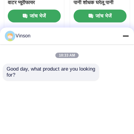
वाटर प्यूरीफायर
पानी शोधक घरेलू पानी
डिस्पेंसर पानी कूलर
जांच भेजें
जांच भेजें
Vinson
10:33 AM
Good day, what product are you looking 
for?
दोहरे दबाव गेज के साथ रसोई
पीने के पानी के आरओ
सिंक के नीचे 75GPD
सिस्टम 600GPD
आरओ जल प्रणाली
800GPD वाणिज्यिक रिवर्स
ऑस्मोसिस सिस्टम
जांच भेजें
जांच भेजें