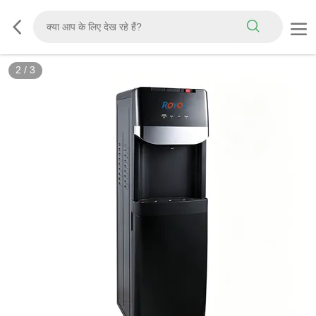
2
/
3