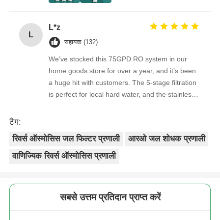
work with — orders arrive on time, packaging is
secure, and the product quality is always
L*z
consistent. As a repeat buyer, we couldn’t be
L
happier with both the product and the service.
सहायक (132)
We’ve stocked this 75GPD RO system in our
home goods store for over a year, and it’s been
a huge hit with customers. The 5-stage filtration
is perfect for local hard water, and the stainless
steel faucet feels way sturdier than cheaper
options. Reorders are always on time, and the
टैग:
quality is consistent every shipment. No
रिवर्स ऑस्मोसिस जल फिल्टर प्रणाली
आरओ जल शोधक प्रणाली
complaints from customers, and very few
returns. Great product to carry!
वाणिज्यिक रिवर्स ऑस्मोसिस प्रणाली
सबसे उत्तम प्रतिदान प्राप्त करें