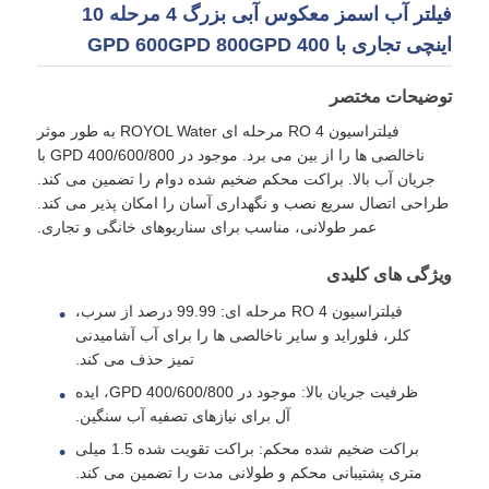
فیلتر آب اسمز معکوس آبی بزرگ 4 مرحله 10
اینچی تجاری با 400 GPD 600GPD 800GPD
توضیحات مختصر
فیلتراسیون RO 4 مرحله ای ROYOL Water به طور موثر
ناخالصی ها را از بین می برد. موجود در 400/600/800 GPD با
جریان آب بالا. براکت محکم ضخیم شده دوام را تضمین می کند.
طراحی اتصال سریع نصب و نگهداری آسان را امکان پذیر می کند.
عمر طولانی، مناسب برای سناریوهای خانگی و تجاری.
ویژگی های کلیدی
فیلتراسیون RO 4 مرحله ای: 99.99 درصد از سرب،
کلر، فلوراید و سایر ناخالصی ها را برای آب آشامیدنی
خانه
تمیز حذف می کند.
ظرفیت جریان بالا: موجود در 400/600/800 GPD، ایده
محصولات
آل برای نیازهای تصفیه آب سنگین.
براکت ضخیم شده محکم: براکت تقویت شده 1.5 میلی
متری پشتیبانی محکم و طولانی مدت را تضمین می کند.
فیلم های