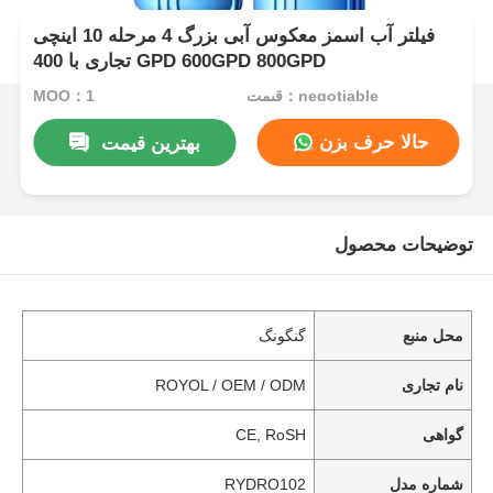
فیلتر آب اسمز معکوس آبی بزرگ 4 مرحله 10 اینچی
تجاری با 400 GPD 600GPD 800GPD
قیمت：negotiable
MOQ：1
حالا حرف بزن
بهترین قیمت
توضیحات محصول
محل منبع
گنگونگ
نام تجاری
ROYOL / OEM / ODM
گواهی
CE, RoSH
شماره مدل
RYDRO102