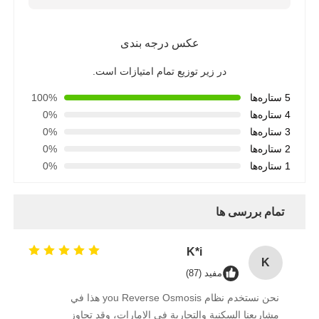
خانه فیلتر آب
عکس درجه بندی
در زیر توزیع تمام امتیازات است.
کارتریج فیلتر آب
5 ستاره‌ها
100%
4 ستاره‌ها
0%
غشای RO مسکونی
3 ستاره‌ها
0%
2 ستاره‌ها
0%
1 ستاره‌ها
0%
ضدعفونی کننده ی آب UV
تمام بررسی ها
لوازم اتصال فیلتر آب
K*i
K
غشای RO صنعتی
مفید (87)
نحن نستخدم نظام you Reverse Osmosis هذا في
محفظه غشایی RO
مشاريعنا السكنية والتجارية في الإمارات، وقد تجاوز