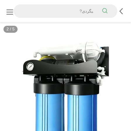
2
/
5