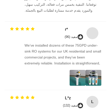
توقعاتنا. التنقية بخمس مرات فعالة، التركيب سهل،
والمورد يقدم خدمة ممتازة لطلبات البيع بالجملة.
مخزن تحت فشار FRP
نستمر في الشراء منه على المدى الطويل.
مخزن آب نرم کننده
*r
مفید (96)
رزین تبادل یونی
We’ve installed dozens of these 75GPD under-
sink RO systems for our UK residential and small
commercial projects, and they’ve been
شیر کنترل فیلتر
extremely reliable. Installation is straightforward,
the filters are easy to replace, and the water
شیر برقی
quality feedback from clients has been
overwhelmingly positive. The supplier is great to
work with — orders arrive on time, packaging is
فشار سنج
secure, and the product quality is always
L*z
consistent. As a repeat buyer, we couldn’t be
L
happier with both the product and the service.
مفید (132)
جریان سنج