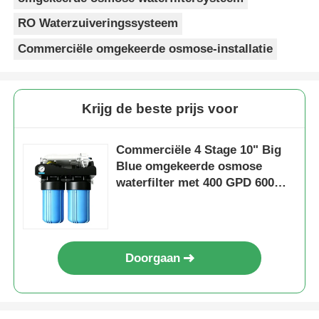
complaints from customers, and very few
returns. Great product to carry!
RO Waterzuiveringssysteem
Commerciële omgekeerde osmose-installatie
Krijg de beste prijs voor
Commerciële 4 Stage 10" Big
Blue omgekeerde osmose
waterfilter met 400 GPD 600
GPD 800 GPD
Doorgaan