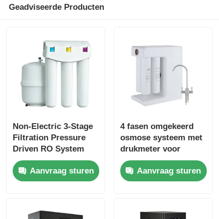
Geadviseerde Producten
Non-Electric 3-Stage
4 fasen omgekeerd
Filtration Pressure
osmose systeem met
Driven RO System
drukmeter voor
Water Filter with
huishoudelijk en klein
Aanvraag sturen
Aanvraag sturen
Pressure Tank
commercieel gebruik