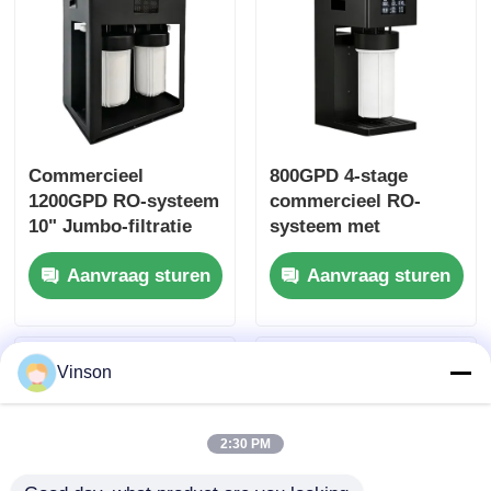
Commercieel
800GPD 4-stage
1200GPD RO-systeem
commercieel RO-
10" Jumbo-filtratie
systeem met
met filterherinnering
filterherinnering voor
Aanvraag sturen
Aanvraag sturen
voor commercieel en
thuisgebruik
huishoudelijk gebruik
Vinson
2:30 PM