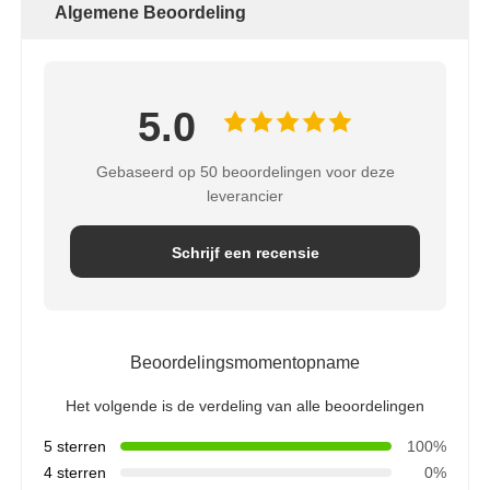
Algemene Beoordeling
de huisvesting van de waterfilter
5.0
de patroon van de waterfilter
Gebaseerd op 50 beoordelingen voor deze
RO-membraan voor woonruimten
leverancier
Schrijf een recensie
uvwatersterilisator
Waterfilter Aansluitfittingen
Beoordelingsmomentopname
Industrieel RO-Membraan
Het volgende is de verdeling van alle beoordelingen
5 sterren
100%
RO membraanhuisvesting
4 sterren
0%