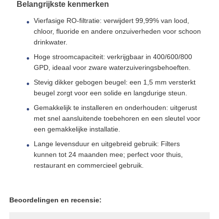
Belangrijkste kenmerken
Vierfasige RO-filtratie: verwijdert 99,99% van lood,
Over ons
chloor, fluoride en andere onzuiverheden voor schoon
drinkwater.
Hoge stroomcapaciteit: verkrijgbaar in 400/600/800
Fabrieksreis
GPD, ideaal voor zware waterzuiveringsbehoeften.
Stevig dikker gebogen beugel: een 1,5 mm versterkt
Kwaliteitscontrole
beugel zorgt voor een solide en langdurige steun.
Gemakkelijk te installeren en onderhouden: uitgerust
met snel aansluitende toebehoren en een sleutel voor
Contacteer ons
een gemakkelijke installatie.
Lange levensduur en uitgebreid gebruik: Filters
nieuws
kunnen tot 24 maanden mee; perfect voor thuis,
restaurant en commercieel gebruik.
RO-systemen
Beoordelingen en recensie:
Waterverzachter