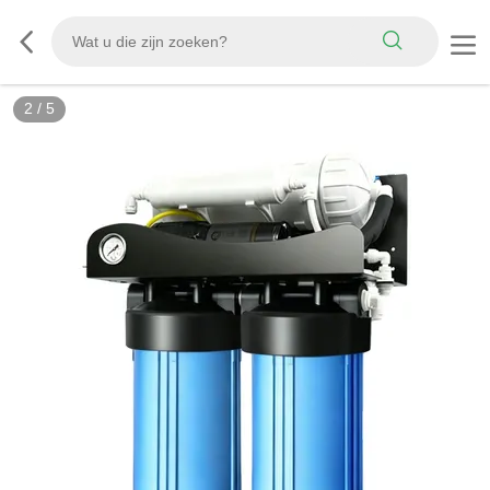
2
/
5