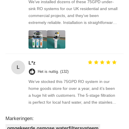
We’ve installed dozens of these 75GPD under-
sink RO systems for our UK residential and small
RO-beugel
commercial projects, and they’ve been
extremely reliable. Installation is straightforward,
the filters are easy to replace, and the water
quality feedback from clients has been
overwhelmingly positive. The supplier is great to
work with — orders arrive on time, packaging is
secure, and the product quality is always
L*z
consistent. As a repeat buyer, we couldn’t be
L
happier with both the product and the service.
Het is nuttig. (132)
We’ve stocked this 75GPD RO system in our
home goods store for over a year, and it’s been
a huge hit with customers. The 5-stage filtration
is perfect for local hard water, and the stainless
steel faucet feels way sturdier than cheaper
options. Reorders are always on time, and the
Markeringen:
quality is consistent every shipment. No
omgekeerde osmose waterfiltersysteem