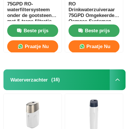
75GPD RO-
RO
waterfiltersysteem
Drinkwaterzuiveraar
RO-beugel
onder de gootsteen
75GPD Omgekeerde
met 5-traps filtratie
Osmose Systemen
en 304 roestvrijstalen
met UV-sterilisator
Beste prijs
Beste prijs
kraan
Remineralisatie
Praatje Nu
Praatje Nu
(16)
Waterverzachter