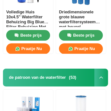
Volledige Huis
Driedimensionele
10x4.5" Waterfilter
grote blauwe
Behuizing Big Blue
waterfiltersysteem
Filter Behuizing Met
met beugel
Sleutel En Beugel
Beste prijs
Beste prijs
Praatje Nu
Praatje Nu
(53)
de patroon van de waterfilter