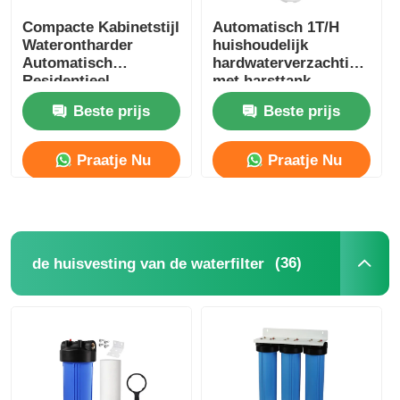
Compacte Kabinetstijl
Automatisch 1T/H
Waterontharder
huishoudelijk
Automatisch
hardwaterverzachtingssy
Residentieel
met harsttank
Wateronthardingssysteem
Beste prijs
Beste prijs
Praatje Nu
Praatje Nu
(36)
de huisvesting van de waterfilter