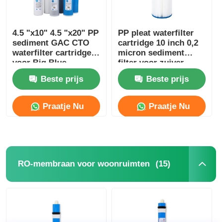
4.5 "x10" 4.5 "x20" PP
PP pleat waterfilter
sediment GAC CTO
cartridge 10 inch 0,2
waterfilter cartridge
micron sediment
voor Big Blue
filter voor zuiver
Housing
water proces
Beste prijs
Beste prijs
Praatje Nu
Praatje Nu
(15)
RO-membraan voor woonruimten