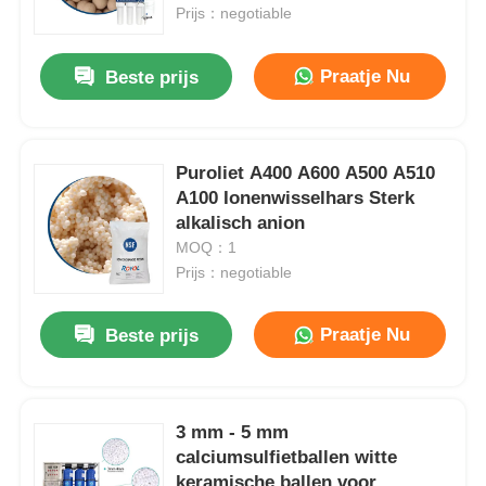
Prijs：negotiable
Over ons
Praatje Nu
Beste prijs
Fabrieksreis
Puroliet A400 A600 A500 A510
A100 Ionenwisselhars Sterk
Kwaliteitscontrole
alkalisch anion
MOQ：1
Contacteer ons
Prijs：negotiable
Praatje Nu
Beste prijs
nieuws
RO-systemen
3 mm - 5 mm
calciumsulfietballen witte
Waterverzachter
keramische ballen voor