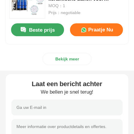
waterbehandeling
MOQ：1
Prijs：negotiable
de huisvesting van de waterfilter
Praatje Nu
Beste prijs
de patroon van de waterfilter
RO-membraan voor woonruimten
Bekijk meer
uvwatersterilisator
Laat een bericht achter
Waterfilter Aansluitfittingen
We bellen je snel terug!
Industrieel RO-Membraan
RO membraanhuisvesting