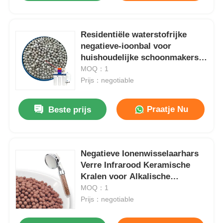
Residentiële waterstofrijke
negatieve-ioonbal voor
huishoudelijke schoonmakers
Douchsystemen
MOQ：1
Prijs：negotiable
Praatje Nu
Beste prijs
Negatieve Ionenwisselaarhars
Verre Infrarood Keramische
Kralen voor Alkalische
Watersystemen
MOQ：1
Prijs：negotiable