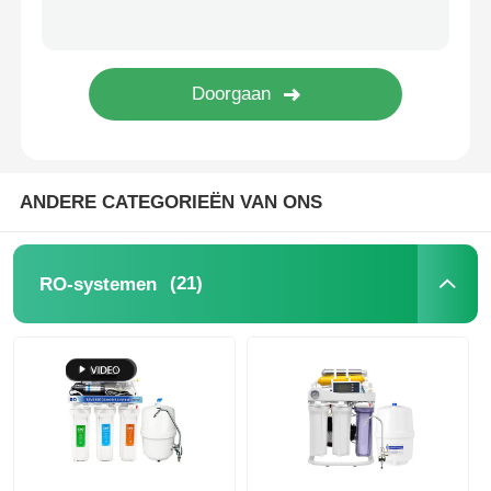
Het Drukvat van FRP
Waterverzachter zoutwaterreservoir
Ionenuitwisselingshars
ANDERE CATEGORIEËN VAN ONS
Filtercontroleaansluiting
(21)
RO-systemen
Magneetventiel
manometer
Stroommeter