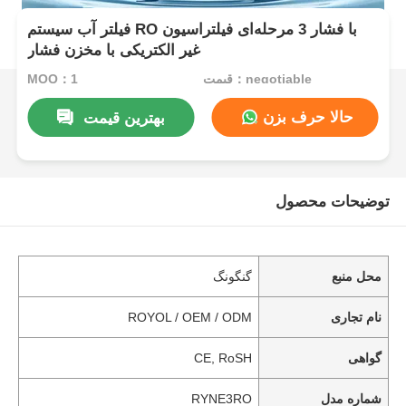
فیلتر آب سیستم RO با فشار 3 مرحله‌ای فیلتراسیون
غیر الکتریکی با مخزن فشار
قیمت：negotiable
MOQ：1
حالا حرف بزن
بهترین قیمت
توضیحات محصول
محل منبع
گنگونگ
نام تجاری
ROYOL / OEM / ODM
گواهی
CE, RoSH
شماره مدل
RYNE3RO