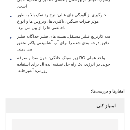
است.
جلوگیری از آلودگی های عالی: نرخ رد نمک بالا به طور
دربارهی ما
موثر فلزات سنگین، باکتری ها، ویروس ها و انواع
ناخالصی ها را از بین می برد.
کارخانه تور
سه کارتریج فیلتر مستقل: هسته های فیلتر جداگانه فیلتر
دقیق درجه بندی شده را برای آب آشامیدنی پاکتر تحقق
می دهند.
کنترل کیفیت
واحد عملی RO زیر سینک خانگی: بدون صدا و صرفه
جویی در انرژی، یک راه حل تصفیه ایده آل برای استفاده
روزمره آشپزخانه.
تماس با ما
اخبار
امتیازها و بررسی‌ها:
امتیاز کلی
سیستم‌های RO
نرم کننده آب