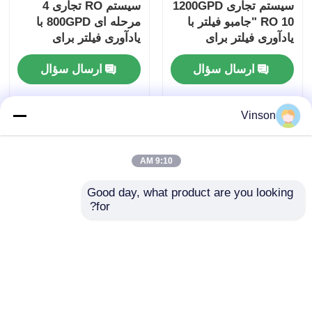
سیستم تجاری 1200GPD
سیستم RO تجاری 4
RO 10 "جامبو فیلتر با
مرحله ای 800GPD با
یادآوری فیلتر برای
یادآوری فیلتر برای
استفاده تجاری و خانگی
استفاده در دفتر خانه
ارسال سؤال
ارسال سؤال
Vinson
9:10 AM
Good day, what product are you looking 
for?
سیستم ROYOL Water
دستگاه تصفیه آب 10
Large Flow1200G
اینچی Big Blue Clear
1600G تجاری 20 اینچ
Commercial System
آبی بزرگ با یادآوری
RO با فیلتراسیون 4