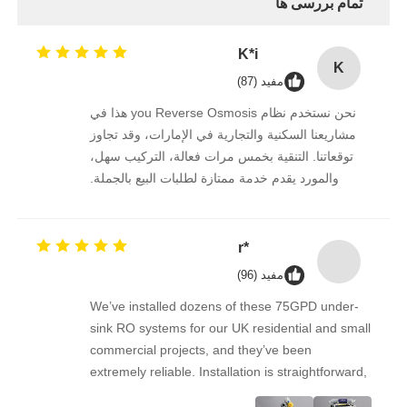
تمام بررسی ها
مخزن تحت فشار FRP
K*i
K
مفید (87)
مخزن آب نرم کننده
نحن نستخدم نظام you Reverse Osmosis هذا في
مشاريعنا السكنية والتجارية في الإمارات، وقد تجاوز
توقعاتنا. التنقية بخمس مرات فعالة، التركيب سهل،
رزین تبادل یونی
والمورد يقدم خدمة ممتازة لطلبات البيع بالجملة.
نستمر في الشراء منه على المدى الطويل.
شیر کنترل فیلتر
*r
شیر برقی
مفید (96)
We’ve installed dozens of these 75GPD under-
sink RO systems for our UK residential and small
فشار سنج
commercial projects, and they’ve been
extremely reliable. Installation is straightforward,
جریان سنج
the filters are easy to replace, and the water