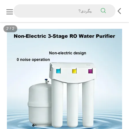
2
/
2