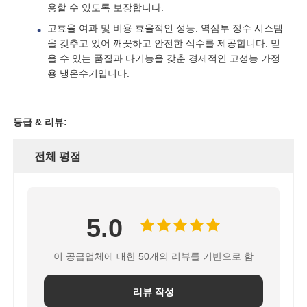
용할 수 있도록 보장합니다.
고효율 여과 및 비용 효율적인 성능: 역삼투 정수 시스템
FRP 압력 용기
을 갖추고 있어 깨끗하고 안전한 식수를 제공합니다. 믿
을 수 있는 품질과 다기능을 갖춘 경제적인 고성능 가정
용 냉온수기입니다.
물 완화기 소금물 탱크
이온 교환 수지
등급 & 리뷰:
전체 평점
필터 제어 밸브
솔레노이드 밸브
5.0
압력계
이 공급업체에 대한 50개의 리뷰를 기반으로 함
리뷰 작성
유량계