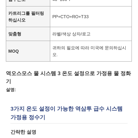
카트리그를 필터링
PP+CTO+RO+T33
회사 소개
하십시오
맞춤형
라벨/색상 상자/로고
공장 투어
귀하의 필요에 따라 미국에 문의하십시
MOQ
오.
품질 관리
역오스모스 물 시스템 3 온도 설정으로 가정용 물 정화
연락처
기
설명:
뉴스
3가지 온도 설정이 가능한 역삼투 급수 시스템
RO 시스템
가정용 정수기
간략한 설명
경수 연화제