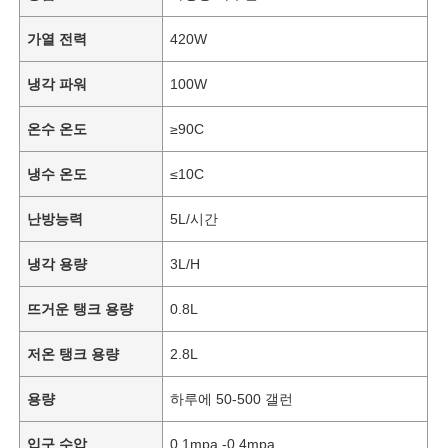
가열 전력
420W
냉각 파워
100W
온수 온도
≥90C
냉수 온도
≤10C
난방능력
5L/시간
냉각 용량
3L/H
뜨거운 탱크 용량
0.8L
저온 탱크 용량
2.8L
용량
하루에 50-500 갤런
입구 수압
0.1mpa -0.4mpa