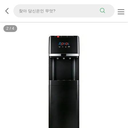
2
/
4