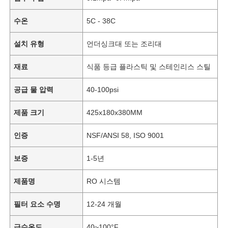
수온
5C - 38C
설치 유형
언더싱크대 또는 조리대
재료
식품 등급 플라스틱 및 스테인리스 스틸
공급 물 압력
40-100psi
제품 크기
425x180x380MM
인증
NSF/ANSI 58, ISO 9001
보증
1-5년
홈
제품명
RO 시스템
제품 소개
필터 요소 수명
12-24 개월
동영상
급수온도
40~100°F