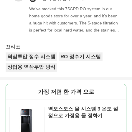
We’ve stocked this 75GPD RO system in our
home goods store for over a year, and it’s been
a huge hit with customers. The 5-stage filtration
is perfect for local hard water, and the stainless
steel faucet feels way sturdier than cheaper
options. Reorders are always on time, and the
꼬리표:
quality is consistent every shipment. No
역삼투압 정수 시스템
RO 정수기 시스템
complaints from customers, and very few
returns. Great product to carry!
상업용 역삼투압 방식
가장 저렴 한 가격 으로
역오스모스 물 시스템 3 온도 설
정으로 가정용 물 정화기