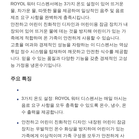
ROYOL 워터 디스펜서에는 3가지 온도 설정이 있어 뜨거운
물, 차가운 물, 따뜻한 물을 제공하여 일상적인 음주 및 음료
물 필터 하우징
제조 요구 사항을 완벽하게 충족시킵니다.
안전하고 어린이 친화적인 디자인과 어린이용 잠금 장치가 내
장되어 있어 뜨거운 물에 데는 것을 방지해 어린이가 있는 가
워터 필터 카트리지
족에게 적합하며 온 가족이 안전하게 사용할 수 있습니다.
고효율 여과와 경제적인 성능을 자랑하는 이 디스펜서는 역삼
투압 정수 시스템을 탑재하여 깨끗하고 안전한 식수를 제공합
주거용 RO 멤브레인
니다. 믿을 수 있는 품질과 다양한 기능을 갖춘 경제적인 고성
능 가정용 냉온수기입니다.
자외선 살균 소독기
주요 특징
물 필터 연결 장치
3가지 온도 설정: ROYOL 워터 디스펜서는 매일 마시는
음료 요구 사항을 모두 충족할 수 있도록 온수, 냉수, 온
수 출력을 제공합니다.
산업적 수신 전용 얇은막
안전하고 어린이 친화적인 디자인: 내장된 어린이 잠금
장치는 우발적인 온수 화상을 방지하여 어린이가 있는
수신 전용 막 하우징
가족에게 이상적이며 가족 구성원 모두가 안전하게 사