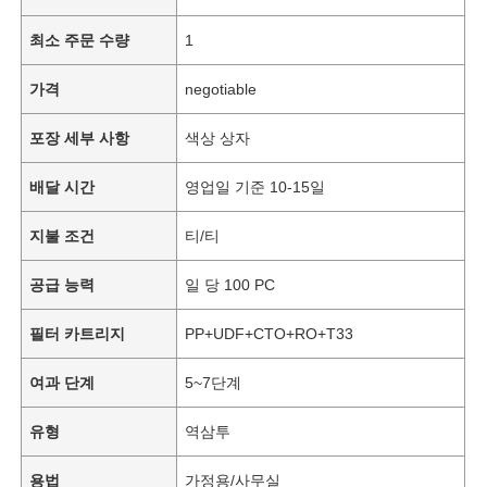
최소 주문 수량
1
가격
negotiable
포장 세부 사항
색상 상자
배달 시간
영업일 기준 10-15일
지불 조건
티/티
공급 능력
일 당 100 PC
필터 카트리지
PP+UDF+CTO+RO+T33
여과 단계
5~7단계
유형
역삼투
용법
가정용/사무실