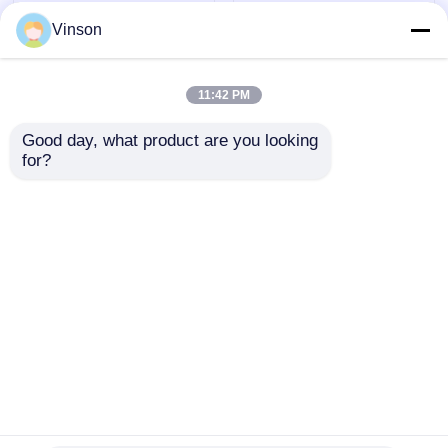
Vinson
11:42 PM
Good day, what product are you looking 
for?
세탁기 아래 부엌
식수 RO 시스템
75GPD RO 물 시스템
600GPD 800GPD 상업
두 가지 압력 척도
적 역오스모스 시스템
문의 보내기
문의 보내기
홈
사이트맵
연락처
Desktop Site
사이트맵
개인 정보 정책