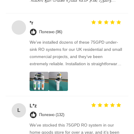
نستمر في الشراء منه على المدى الطويل.
*r
Полезно (96)
We’ve installed dozens of these 75GPD under-
sink RO systems for our UK residential and small
commercial projects, and they’ve been
extremely reliable. Installation is straightforward,
the filters are easy to replace, and the water
quality feedback from clients has been
overwhelmingly positive. The supplier is great to
work with — orders arrive on time, packaging is
secure, and the product quality is always
L*z
consistent. As a repeat buyer, we couldn’t be
L
happier with both the product and the service.
Полезно (132)
We’ve stocked this 75GPD RO system in our
home goods store for over a year, and it’s been