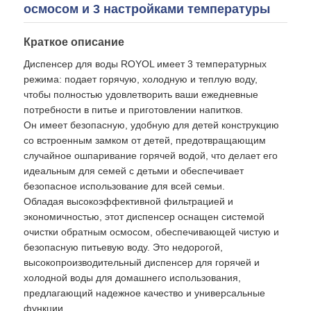
осмосом и 3 настройками температуры
Сосуд под давлением FRP
Краткое описание
Диспенсер для воды ROYOL имеет 3 температурных
Бак для рассола умягчителя воды
режима: подает горячую, холодную и теплую воду,
чтобы полностью удовлетворить ваши ежедневные
потребности в питье и приготовлении напитков.
Ионообменная смола
Он имеет безопасную, удобную для детей конструкцию
со встроенным замком от детей, предотвращающим
случайное ошпаривание горячей водой, что делает его
Клапан управления фильтром
идеальным для семей с детьми и обеспечивает
безопасное использование для всей семьи.
Обладая высокоэффективной фильтрацией и
Электромагнитный клапан
экономичностью, этот диспенсер оснащен системой
очистки обратным осмосом, обеспечивающей чистую и
безопасную питьевую воду. Это недорогой,
манометр
высокопроизводительный диспенсер для горячей и
холодной воды для домашнего использования,
предлагающий надежное качество и универсальные
Счетчик потока
функции.