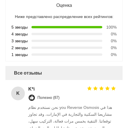
Оценка
Ниже представлено распределение всех рейтингов:
5 звезды
100%
4 звезды
0%
3 звезды
0%
2 звезды
0%
1 звезды
0%
Все отзывы
K*i
K
Полезно (87)
نحن نستخدم نظام you Reverse Osmosis هذا في
مشاريعنا السكنية والتجارية في الإمارات، وقد تجاوز
توقعاتنا. التنقية بخمس مرات فعالة، التركيب سهل،
والمورد يقدم خدمة ممتازة لطلبات البيع بالجملة.