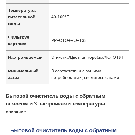
Температура
снабжение жилищем водяного фильтра
питательной
40-100°F
воды
патрон водяного фильтра
Фильтруя
PP+CTO+RO+T33
картриж
Мембрана RO для жилых помещений
Настраиваемый
Этикетка/Цветная коробка/ЛОГОТИП
минимальный
В соответствии с вашими
ультрафиолетовый стерилизатор воды
заказ
потребностями, свяжитесь с нами.
Фитинги для подключения фильтров воды
Бытовой очиститель воды с обратным
осмосом и 3 настройками температуры
Промышленная мембрана RO
описание:
Бытовой очиститель воды с обратным
снабжение жилищем мембраны ro