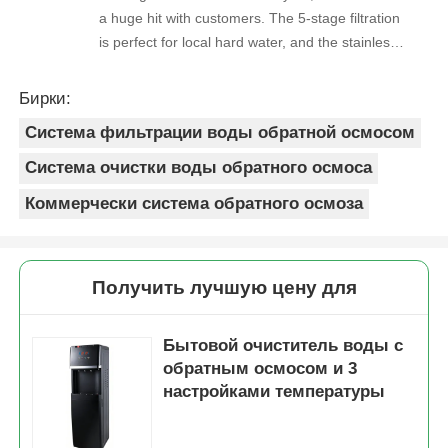
a huge hit with customers. The 5-stage filtration
is perfect for local hard water, and the stainless
steel faucet feels way sturdier than cheaper
options. Reorders are always on time, and the
Бирки:
quality is consistent every shipment. No
Система фильтрации воды обратной осмосом
complaints from customers, and very few
returns. Great product to carry!
Система очистки воды обратного осмоса
Коммерчески система обратного осмоза
Получить лучшую цену для
Бытовой очиститель воды с
обратным осмосом и 3
настройками температуры