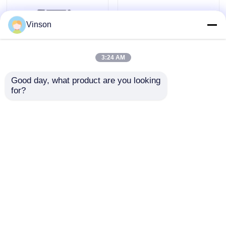
Vinson
3:24 AM
Good day, what product are you looking 
for?
Кухня под
Системы обратного
раковиной 75GPD
осмоса для
RO Водные системы
питьевой воды
с двойным
600GPD 800GPD
Отправить запрос
Отправить запрос
датчиком давления
Коммерческая
система обратного
осмоса
Главная страница
Карта сайта
контактные данные
Desktop Site
Карта сайта
Политика уединения