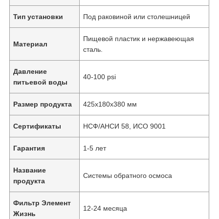
Тип установки
Под раковиной или столешницей
О Компании
Пищевой пластик и нержавеющая
Материал
сталь.
Наша фабрика
Давление
40-100 psi
питьевой воды
контроль качества
Размер продукта
425x180x380 мм
контактные данные
Сертификаты
НСФ/АНСИ 58, ИСО 9001
Гарантия
1-5 лет
Новости
Название
Системы обратного осмоса
продукта
Системы обратного осмоса
Фильтр Элемент
12-24 месяца
Умягчитель воды
Жизнь