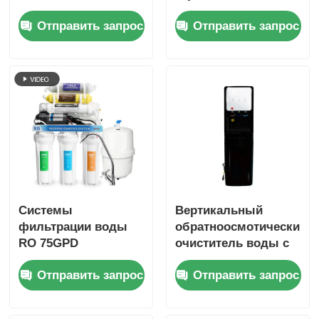
ступенчатой
галлонов в день,
Отправить запрос
Отправить запрос
системой ОР
безнасосная
система обратного
осмоса
Системы
Вертикальный
фильтрации воды
обратноосмотический
RO 75GPD
очиститель воды с
Очиститель воды с
диспенсером
Отправить запрос
Отправить запрос
минеральным
горячей и холодной
щелочным
воды для дома
фильтром