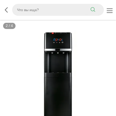
2
/
4