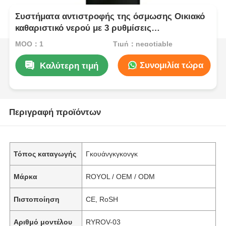
Συστήματα αντιστροφής της όσμωσης Οικιακό
καθαριστικό νερού με 3 ρυθμίσεις
θερμοκρασίας
MOQ：1
Τιμή：negotiable
Συνομιλία τώρα
Καλύτερη τιμή
Περιγραφή προϊόντων
Τόπος καταγωγής
Γκουάνγκγκονγκ
Μάρκα
ROYOL / OEM / ODM
Πιστοποίηση
CE, RoSH
Αριθμό μοντέλου
RYROV-03