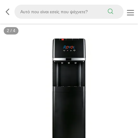
2
/
4