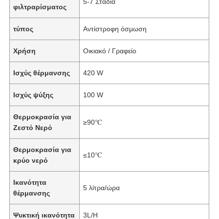
5-7 Στάδια
φιλτραρίσματος
τύπος
Αντίστροφη όσμωση
Χρήση
Οικιακό / Γραφείο
Ισχύς θέρμανσης
420 W
Ισχύς ψύξης
100 W
Θερμοκρασία για
≥90℃
Ζεστό Νερό
Θερμοκρασία για
≤10℃
κρύο νερό
Ικανότητα
5 λίτρα/ώρα
θέρμανσης
Ψυκτική ικανότητα
3L/H