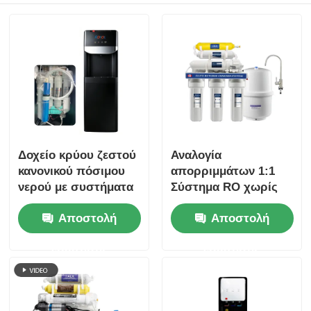
Δοχείο κρύου ζεστού
Αναλογία
κανονικού πόσιμου
απορριμμάτων 1:1
νερού με συστήματα
Σύστημα RO χωρίς
RO 5 σταδίων
αντλία 6 σταδίων 100
Αποστολή
Αποστολή
GPD
ερώτησης
ερώτησης