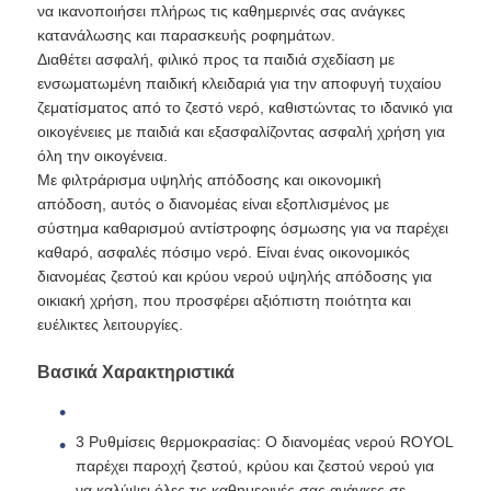
να ικανοποιήσει πλήρως τις καθημερινές σας ανάγκες
κατανάλωσης και παρασκευής ροφημάτων.
Δοχείο πίεσης FRP
Διαθέτει ασφαλή, φιλικό προς τα παιδιά σχεδίαση με
ενσωματωμένη παιδική κλειδαριά για την αποφυγή τυχαίου
ζεματίσματος από το ζεστό νερό, καθιστώντας το ιδανικό για
Δεξαμενή άλμης μαλακτικού νερού
οικογένειες με παιδιά και εξασφαλίζοντας ασφαλή χρήση για
όλη την οικογένεια.
Με φιλτράρισμα υψηλής απόδοσης και οικονομική
Ρητίνη ανταλλαγής
απόδοση, αυτός ο διανομέας είναι εξοπλισμένος με
σύστημα καθαρισμού αντίστροφης όσμωσης για να παρέχει
καθαρό, ασφαλές πόσιμο νερό. Είναι ένας οικονομικός
Βαλβίδα ελέγχου φίλτρου
διανομέας ζεστού και κρύου νερού υψηλής απόδοσης για
οικιακή χρήση, που προσφέρει αξιόπιστη ποιότητα και
ευέλικτες λειτουργίες.
Ηλεκτρομαγνητική βαλβίδα
Βασικά Χαρακτηριστικά
μανόμετρο
3 Ρυθμίσεις θερμοκρασίας: Ο διανομέας νερού ROYOL
παρέχει παροχή ζεστού, κρύου και ζεστού νερού για
Μετρητής ροής
να καλύψει όλες τις καθημερινές σας ανάγκες σε