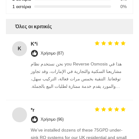
1 αστέρια
0%
Όλες οι κριτικές
K*i
K
Χρήσιμο (87)
نحن نستخدم نظام you Reverse Osmosis هذا في
مشاريعنا السكنية والتجارية في الإمارات، وقد تجاوز
توقعاتنا. التنقية بخمس مرات فعالة، التركيب سهل،
والمورد يقدم خدمة ممتازة لطلبات البيع بالجملة.
نستمر في الشراء منه على المدى الطويل.
*r
Χρήσιμο (96)
We’ve installed dozens of these 75GPD under-
sink RO systems for our UK residential and small