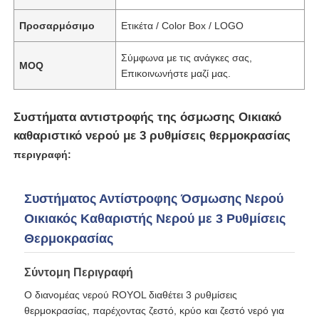
Προσαρμόσιμο
Ετικέτα / Color Box / LOGO
κατοικία φίλτρων νερού
Σύμφωνα με τις ανάγκες σας,
MOQ
Επικοινωνήστε μαζί μας.
κασέτα φίλτρων νερού
Συστήματα αντιστροφής της όσμωσης Οικιακό
Μεμβράνη RO για κατοικίες
καθαριστικό νερού με 3 ρυθμίσεις θερμοκρασίας
περιγραφή:
UV αποστειρωτής νερού
Συστήματος Αντίστροφης Όσμωσης Νερού
Οικιακός Καθαριστής Νερού με 3 Ρυθμίσεις
Εξαρτήματα Σύνδεσης Φίλτρου Νερού
Θερμοκρασίας
Βιομηχανική μεμβράνη RO
Σύντομη Περιγραφή
Ο διανομέας νερού ROYOL διαθέτει 3 ρυθμίσεις
RO κατοικία μεμβρανών
θερμοκρασίας, παρέχοντας ζεστό, κρύο και ζεστό νερό για