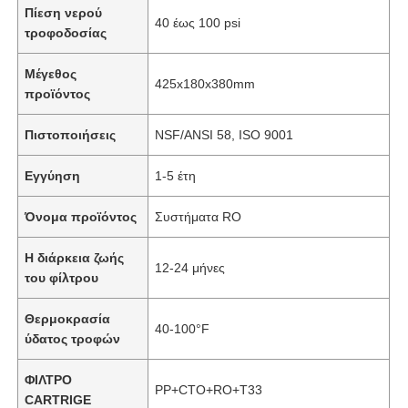
Πίεση νερού
40 έως 100 psi
τροφοδοσίας
Σχετικά με εμάς
Μέγεθος
425x180x380mm
προϊόντος
Γύρος εργοστασίων
Πιστοποιήσεις
NSF/ANSI 58, ISO 9001
Ποιοτικός έλεγχος
Εγγύηση
1-5 έτη
Όνομα προϊόντος
Συστήματα RO
επαφή
Η διάρκεια ζωής
12-24 μήνες
του φίλτρου
Νέα
Θερμοκρασία
40-100°F
ύδατος τροφών
Συστήματα RO
ΦΙΛΤΡΟ
PP+CTO+RO+T33
Μαλακτικό νερού
CARTRIGE