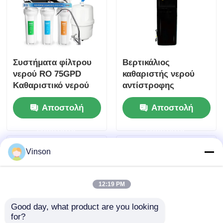
Συστήματα φίλτρου
Βερτικάλιος
νερού RO 75GPD
καθαριστής νερού
Καθαριστικό νερού
αντίστροφης
αντίστροφης
όσμωσης με άμεσο
Αποστολή
Αποστολή
οσμωσίας με αντλία
ζεστό και κρύο
αλκαλικών ορυκτών
οικιακό διανομέα
ερώτησης
ερώτησης
νερού ψυγείο νερού
Vinson
12:19 PM
Good day, what product are you looking 
for?