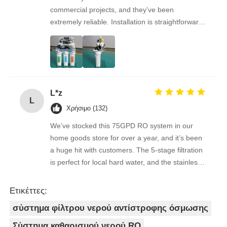
commercial projects, and they’ve been
extremely reliable. Installation is straightforward,
the filters are easy to replace, and the water
quality feedback from clients has been
overwhelmingly positive. The supplier is great to
work with — orders arrive on time, packaging is
secure, and the product quality is always
L*z
consistent. As a repeat buyer, we couldn’t be
L
happier with both the product and the service.
Χρήσιμο (132)
We’ve stocked this 75GPD RO system in our
home goods store for over a year, and it’s been
a huge hit with customers. The 5-stage filtration
is perfect for local hard water, and the stainless
steel faucet feels way sturdier than cheaper
options. Reorders are always on time, and the
Ετικέττες:
quality is consistent every shipment. No
σύστημα φίλτρου νερού αντίστροφης όσμωσης
complaints from customers, and very few
returns. Great product to carry!
Σύστημα καθαρισμού νερού RO