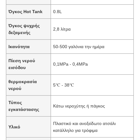
Όγκος Hot Tank
0.8L
Όγκος ψυχρής
2,8 λίτρα
δεξαμενής
Ικανότητα
50-500 γαλόνια την ημέρα
Πίεση νερού
0,1MPa - 0,4MPa
εισόδου
θερμοκρασία
5℃ - 38℃
νερού
Αρχική Σελίδα
Τύπος
Κάτω νεροχύτης ή πάγκος
εγκατάστασης
Προϊόντα
Πλαστικό και ανοξείδωτο ατσάλι
Υλικό
κατάλληλο για τρόφιμα
Βίντεο