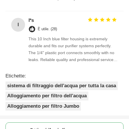
excelente. Seguimos confiando en ellos.
I*s
I
È utile. (28)
This 10 Inch blue filter housing is extremely
durable and fits our purifier systems perfectly.
The 1/4" plastic port connects smoothly with no
leaks. Reliable quality and professional service
from start to finish.
Etichette:
sistema di filtraggio dell'acqua per tutta la casa
Alloggiamento per filtro dell'acqua
Alloggiamento per filtro Jumbo