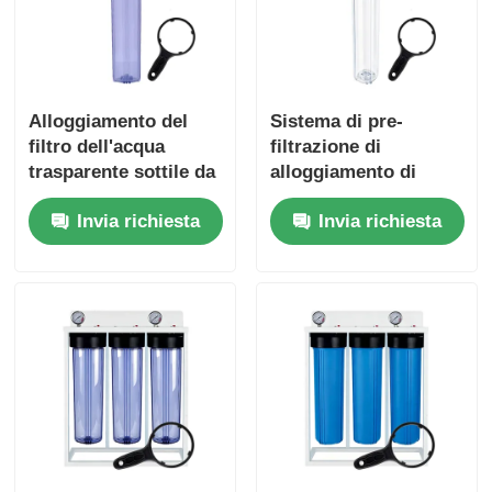
Alloggiamento del
Sistema di pre-
filtro dell'acqua
filtrazione di
trasparente sottile da
alloggiamento di
20" con pulsante di
filtro idrico
Invia richiesta
Invia richiesta
scarico del pressore
commerciale
standard da 20 pollici
NPT/BSP