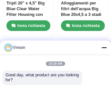
Tripli 20" x 4,5" Big
Alloggiamenti per
Blue Clear Water
filtri dell'acqua Big
Filter Housing con
Blue 20x4,5 a 3 stadi
manometro di
con supporto per
Invia richiesta
Invia richiesta
pressione C -C -C
filtro e manometro
Vinson
10:29 AM
Good day, what product are you looking 
for?
ROYOL Water Dual 20
2 stadio 20" doppio
pollici trasparente
grande filtro blu con
Big Blue
valvola di rilascio
Alloggiamento del
della pressione e