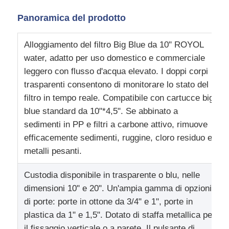
Panoramica del prodotto
Contenitore a pressione di FRP
Alloggiamento del filtro Big Blue da 10" ROYOL
Serbatoio salamoia addolcitore
water, adatto per uso domestico e commerciale
leggero con flusso d'acqua elevato. I doppi corpi
trasparenti consentono di monitorare lo stato del
Resina a scambio ionico
filtro in tempo reale. Compatibile con cartucce big
blue standard da 10"*4,5". Se abbinato a
Valvola di controllo del filtro
sedimenti in PP e filtri a carbone attivo, rimuove
efficacemente sedimenti, ruggine, cloro residuo e
metalli pesanti.
Elettrovalvola
Custodia disponibile in trasparente o blu, nelle
manometro
dimensioni 10" e 20". Un'ampia gamma di opzioni
di porte: porte in ottone da 3/4" e 1", porte in
plastica da 1" e 1,5". Dotato di staffa metallica per
Contatore di flusso
il fissaggio verticale o a parete. Il pulsante di