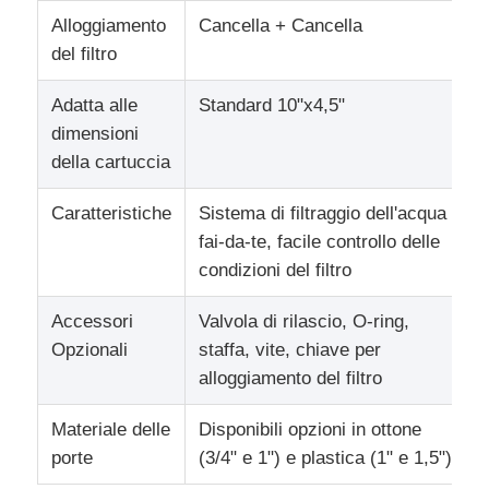
Alloggiamento
Cancella + Cancella
del filtro
custodia di filtro dell'acqua
Adatta alle
Standard 10"x4,5"
cartuccia di filtro dall'acqua
dimensioni
della cartuccia
Membrana RO residenziale
Caratteristiche
Sistema di filtraggio dell'acqua
fai-da-te, facile controllo delle
sterilizzatore uv dell'acqua
condizioni del filtro
Accessori
Valvola di rilascio, O-ring,
Raccordi per filtro acqua
Opzionali
staffa, vite, chiave per
alloggiamento del filtro
Membrana industriale del RO
Materiale delle
Disponibili opzioni in ottone
porte
(3/4" e 1") e plastica (1" e 1,5").
Alloggio della membrana del RO