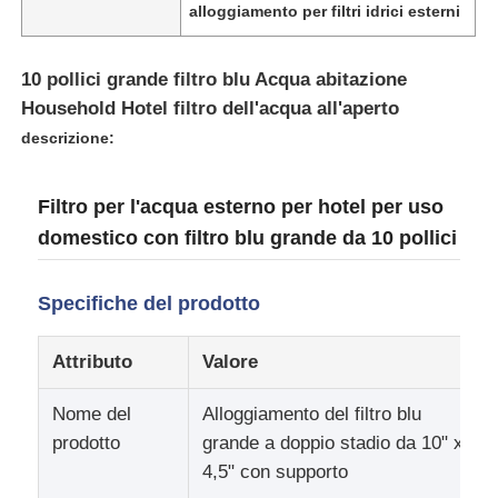
alloggiamento per filtri idrici esterni
Chi siamo
10 pollici grande filtro blu Acqua abitazione
Household Hotel filtro dell'acqua all'aperto
Fatory Tour
descrizione:
Controllo di qualità
Filtro per l'acqua esterno per hotel per uso
domestico con filtro blu grande da 10 pollici
Contattaci
Specifiche del prodotto
notizie
Attributo
Valore
Nome del
Alloggiamento del filtro blu
Sistemi RO
prodotto
grande a doppio stadio da 10" x
4,5" con supporto
Amorbiditura dell'acqua