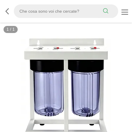
1
/
1