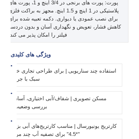
پورت: پورت های برنجی در 3/4 اینچ و 1، پورت های
پلاستیکی در 1 اینچ و 1.5 اینچ. مجهز به براکت فلزی
مخزن تحت فشار FRP
برای نصب عمودی یا دیواری. دکمه تعبیه شده برای
کاهش فشار، تعویض و نگهداری آسان و بدون دردسر
مخزن آب نرم کننده
فیلتر را امکان پذیر می کند.
رزین تبادل یونی
ویژگی های کلیدی
استفاده چند سناریویی | برای طراحی تجاری خانگی و
شیر کنترل فیلتر
سبک با جریان بالا
شیر برقی
مسکن تصویری | شفاف/آبی اختیاری، آسان برای
بررسی وضعیت فیلتر
فشار سنج
کارتریج یونیورسال | مناسب کارتریج‌های آبی بزرگ 10
جریان سنج
"*4.5" برای تصفیه آب چند مرحله‌ای