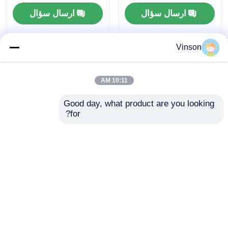
- C
فشارسنج
ارسال سؤال
ارسال سؤال
Vinson
10:11 AM
Good day, what product are you looking 
for?
ROYOL Water Dual 20
2 مرحله 20 اینچ دو فیلتر
Inch Clear Big Blue
آبی بزرگ با شیر فشار و
Water Filter Housing
دو حلقه O
برای فیلتر سازی تجاری
ارسال سؤال
ارسال سؤال
کل خانه