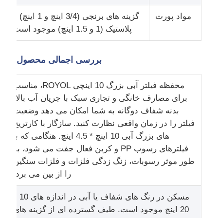
مواد پورت
گزینه های برنجی (3/4 اینچ و 1 اینچ) و
خانه فیلتر آب
پلاستیک (1 و 1.5 اینچ) موجود است
کارتریج فیلتر آب
بررسی اجمالی محصول
محفظه فیلتر آبی بزرگ 10 اینچی ROYOL، مناسب
غشای RO مسکونی
برای مصارف خانگی و تجاری سبک با جریان آب بالا.
بدنه شفاف دوگانه به شما امکان می دهد وضعیت
ضدعفونی کننده ی آب UV
فیلتر را در زمان واقعی نظارت کنید. سازگار با کارتریج
های بزرگ آبی 10 اینچ * 4.5 اینچ. هنگامی که با
فیلترهای رسوب PP و کربن فعال جفت می شود، به
لوازم اتصال فیلتر آب
طور موثر رسوبات، زنگ زدگی فلزات و فلزات سنگین
را از بین می برد.
غشای RO صنعتی
مسکن در رنگ های شفاف یا آبی در اندازه های 10 و
20 اینچ موجود است. طیف گسترده ای از گزینه های
محفظه غشایی RO