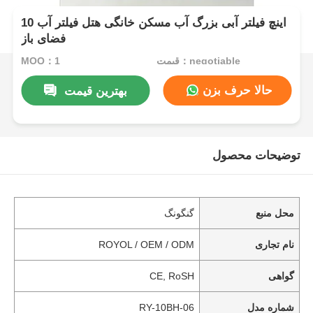
10 اینچ فیلتر آبی بزرگ آب مسکن خانگی هتل فیلتر آب
فضای باز
قیمت：negotiable
MOQ：1
حالا حرف بزن
بهترین قیمت
توضیحات محصول
محل منبع
گنگونگ
نام تجاری
ROYOL / OEM / ODM
گواهی
CE, RoSH
شماره مدل
RY-10BH-06