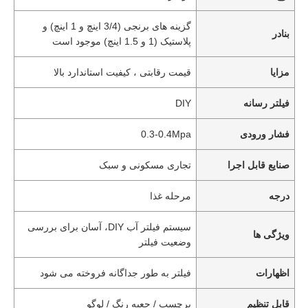
گزینه های برنجی (3/4 اینچ و 1 اینچ) و
بنادر
پلاستیک (1 و 1.5 اینچ) موجود است
مزایا
قیمت رقابتی ، کیفیت استاندارد بالا
فیلتر رسانه
DIY
فشار ورودی
0.3-0.4Mpa
صنایع قابل اجرا
تجاری مسکونی و سبک
درجه
مرحله غذا
سیستم فیلتر آب DIY، آسان برای بررسی
ویژگی ها
وضعیت فیلتر
اظهارات
فیلتر به طور جداگانه فروخته می شود
قابل تنظیم
برچسب / جعبه رنگ / لوگو