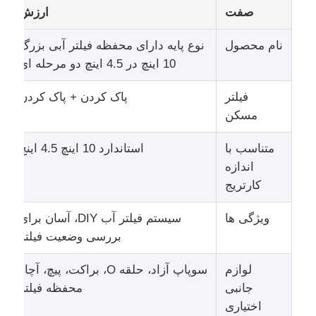
صفت
ارزش
دربارهی ما
نام محصول
نوع پایه دارای محفظه فیلتر آبی بزرگ
10 اینچ در 4.5 اینچ دو مرحله ای
کارخانه تور
فیلتر
پاک کردن + پاک کردن
مسکن
کنترل کیفیت
متناسب با
استاندارد 10 اینچ 4.5 اینچ
اندازه
تماس با ما
کارتریج
ویژگی ها
سیستم فیلتر آب DIY، آسان برای
اخبار
بررسی وضعیت فیلتر
سیستم‌های RO
لوازم
سوپاپ آزاد، حلقه O، براکت، پیچ، آچار
جانبی
محفظه فیلتر
اختیاری
نرم کننده آب