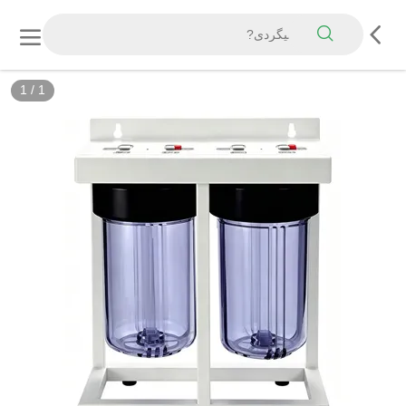
1
/
1