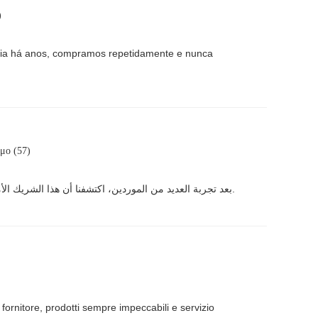
)
eria há anos, compramos repetidamente e nunca
μο (57)
بعد تجربة العديد من الموردين، اكتشفنا أن هذا الشريك الأمثل لمشاريع تنقية المياه. لقد تعاملنا معهم لفترة طويلة وطلبنا منهم مرات عديدة، والمنتج دائمًا ما يلبي توقعاتنا العالية بكل دقة.
 fornitore, prodotti sempre impeccabili e servizio