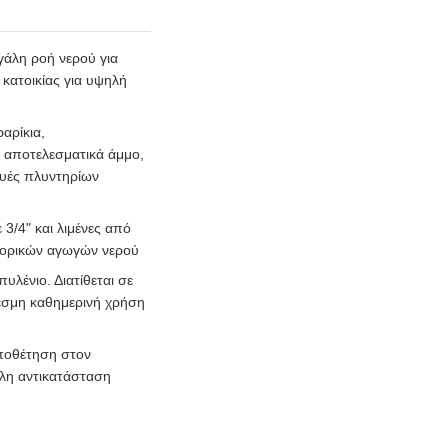
γάλη ροή νερού για
 κατοικίας για υψηλή
αρίκια,
ι αποτελεσματικά άμμο,
ευές πλυντηρίων
 3/4" και λιμένες από
μπορικών αγωγών νερού
νιο. Διατίθεται σε
θεσμη καθημερινή χρήση
οποθέτηση στον
λη αντικατάσταση