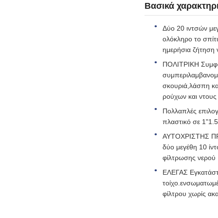
Βασικά χαρακτηρι
Δύο 20 ιντσών με
ολόκληρο το σπίτι
ημερήσια ζήτηση 
ΠΟΛΙΤΡΙΚΗ Συμφων
συμπεριλαμβανομέ
σκουριά,λάσπη κα
ρούχων και ντους
Πολλαπλές επιλογέ
πλαστικό σε 1"1.
ΑΥΤΟΧΡΙΣΤΗΣ ΠΡΕ
δύο μεγέθη 10 ίν
φίλτρωσης νερού
ΕΛΕΓΑΣ Εγκατάστα
τοίχο.ενσωματωμέ
φίλτρου χωρίς ακ