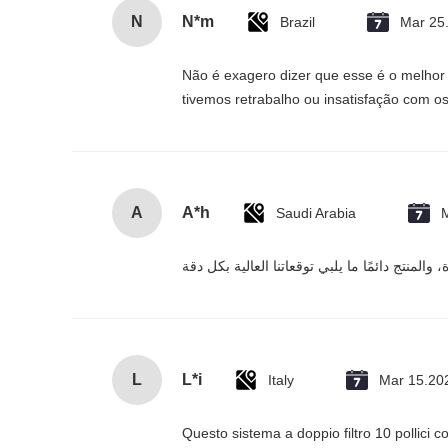
N
N*m
Brazil
Mar 25
Não é exagero dizer que esse é o melhor
tivemos retrabalho ou insatisfação com os
A
A*h
Saudi Arabia
L
L*i
Italy
Mar 15.20
Questo sistema a doppio filtro 10 pollici c