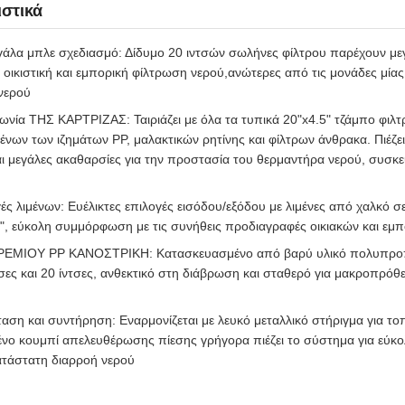
στικά
γάλα μπλε σχεδιασμό: Δίδυμο 20 ιντσών σωλήνες φίλτρου παρέχουν με
 οικιστική και εμπορική φίλτρωση νερού,ανώτερες από τις μονάδες μίας
νερού
ία ΤΗΣ ΚΑΡΤΡΙΖΑΣ: Ταιριάζει με όλα τα τυπικά 20"x4.5" τζάμπο φιλτρ
νων των ιζημάτων PP, μαλακτικών ρητίνης και φίλτρων άνθρακα. Πιέζε
ι μεγάλες ακαθαρσίες για την προστασία του θερμαντήρα νερού, συσκ
ς λιμένων: Ευέλικτες επιλογές εισόδου/εξόδου με λιμένες από χαλκό σε
5", εύκολη συμμόρφωση με τις συνήθεις προδιαγραφές οικιακών και ε
ΜΙΟΥ PP ΚΑΝΟΣΤΡΙΚΗ: Κατασκευασμένο από βαρύ υλικό πολυπροπυλέ
τσες και 20 ίντσες, ανθεκτικό στη διάβρωση και σταθερό για μακροπρό
ση και συντήρηση: Εναρμονίζεται με λευκό μεταλλικό στήριγμα για τ
νο κουμπί απελευθέρωσης πίεσης γρήγορα πιέζει το σύστημα για εύκο
ατάστατη διαρροή νερού