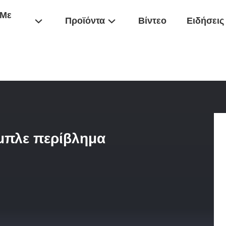
 Με
Προϊόντα
Βίντεο
Ειδήσεις
άδιο 20" X 4,5" Μεγάλο Μπλε Περίβλημα Φίλτρου Νερού
 μπλε περίβλημα