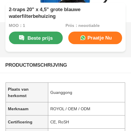
2-traps 20" x 4,5" grote blauwe
waterfilterbehuizing
MOQ：1
Prijs：negotiable
Praatje Nu
Beste prijs
PRODUCTOMSCHRIJVING
Plaats van
Guanggong
herkomst
Merknaam
ROYOL / OEM / ODM
Certificering
CE, RoSH