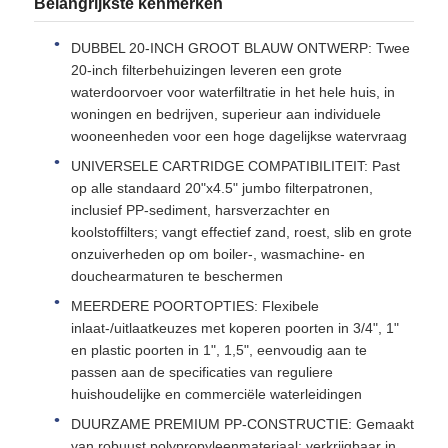
Belangrijkste kenmerken
DUBBEL 20-INCH GROOT BLAUW ONTWERP: Twee
de huisvesting van de waterfilter
20-inch filterbehuizingen leveren een grote
waterdoorvoer voor waterfiltratie in het hele huis, in
woningen en bedrijven, superieur aan individuele
de patroon van de waterfilter
wooneenheden voor een hoge dagelijkse watervraag
UNIVERSELE CARTRIDGE COMPATIBILITEIT: Past
RO-membraan voor woonruimten
op alle standaard 20"x4.5" jumbo filterpatronen,
inclusief PP-sediment, harsverzachter en
koolstoffilters; vangt effectief zand, roest, slib en grote
uvwatersterilisator
onzuiverheden op om boiler-, wasmachine- en
douchearmaturen te beschermen
Waterfilter Aansluitfittingen
MEERDERE POORTOPTIES: Flexibele
inlaat-/uitlaatkeuzes met koperen poorten in 3/4", 1"
en plastic poorten in 1", 1,5", eenvoudig aan te
Industrieel RO-Membraan
passen aan de specificaties van reguliere
huishoudelijke en commerciële waterleidingen
DUURZAME PREMIUM PP-CONSTRUCTIE: Gemaakt
RO membraanhuisvesting
van robuust polypropyleenmateriaal; verkrijgbaar in