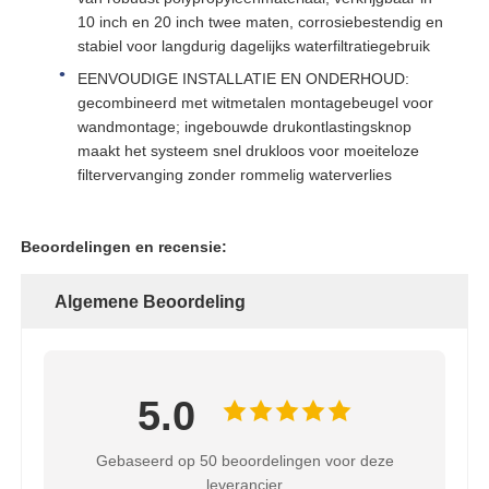
10 inch en 20 inch twee maten, corrosiebestendig en
stabiel voor langdurig dagelijks waterfiltratiegebruik
Het Drukvat van FRP
EENVOUDIGE INSTALLATIE EN ONDERHOUD:
gecombineerd met witmetalen montagebeugel voor
Waterverzachter zoutwaterreservoir
wandmontage; ingebouwde drukontlastingsknop
maakt het systeem snel drukloos voor moeiteloze
filtervervanging zonder rommelig waterverlies
Ionenuitwisselingshars
Beoordelingen en recensie:
Filtercontroleaansluiting
Algemene Beoordeling
Magneetventiel
manometer
5.0
Gebaseerd op 50 beoordelingen voor deze
Stroommeter
leverancier