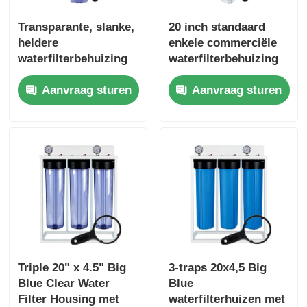
Transparante, slanke,
20 inch standaard
heldere
enkele commerciële
waterfilterbehuizing
waterfilterbehuizing
van 20 inch met
voorfiltratiesysteem
Aanvraag sturen
Aanvraag sturen
drukontlastingsknop
NPT / BSP
poortdrukontlasting
Triple 20" x 4.5" Big
3-traps 20x4,5 Big
Blue Clear Water
Blue
Filter Housing met
waterfilterhuizen met