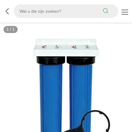
1
/
1