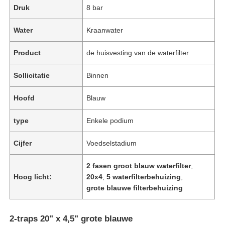
Druk
8 bar
Water
Kraanwater
Product
de huisvesting van de waterfilter
Sollicitatie
Binnen
Hoofd
Blauw
type
Enkele podium
Cijfer
Voedselstadium
Thuis
2 fasen groot blauw waterfilter
,
Hoog licht:
20x4
,
5 waterfilterbehuizing
,
grote blauwe filterbehuizing
Producten
2-traps 20" x 4,5" grote blauwe
Videos