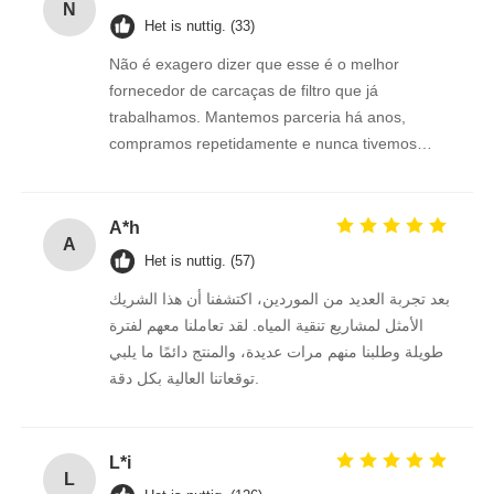
N
Het is nuttig. (33)
Não é exagero dizer que esse é o melhor
fornecedor de carcaças de filtro que já
trabalhamos. Mantemos parceria há anos,
compramos repetidamente e nunca tivemos
retrabalho ou insatisfação com os produtos.
Conexões 1/2"e 3/4" perfeitas.
A*h
A
Het is nuttig. (57)
بعد تجربة العديد من الموردين، اكتشفنا أن هذا الشريك
الأمثل لمشاريع تنقية المياه. لقد تعاملنا معهم لفترة
طويلة وطلبنا منهم مرات عديدة، والمنتج دائمًا ما يلبي
توقعاتنا العالية بكل دقة.
L*i
L