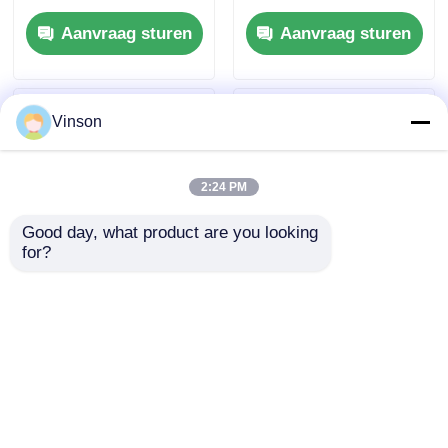
drukmeter C -C -C
filterstandaard en
Aanvraag sturen
Aanvraag sturen
manometer
Vinson
2:24 PM
Good day, what product are you looking 
for?
ROYOL Water Dual 20
2 Stage 20" Dual Big
inch helder groot
Blue Filter Housing
blauw waterfilterhuis
Set met
voor commerciële
drukontladingsklep
Aanvraag sturen
Aanvraag sturen
filtratie in het hele
en dubbele O-Rings
huis