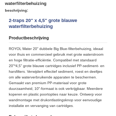
waterfilterbehuizing
beschrijving:
Over ons
2-traps 20" x 4,5" grote blauwe
waterfilterbehuizing
Fabrieksreis
Productbeschrijving
Kwaliteitscontrole
ROYOL Water 20" dubbele Big Blue-filterbehuizing, ideaal
voor thuis en commercieel gebruik met grote waterstroom
en hoge filtratie-efficiëntie. Compatibel met standaard
Contacteer ons
20"*4,5" grote blauwe cartridges inclusief PP-sediment- en
harsfilters. Verwijdert effectief sediment, roest en deeltjes
om alle waterverbruikende apparaten te beschermen.
nieuws
Gemaakt van premium PP-materiaal voor grote
duurzaamheid, 10"-formaat is ook verkrijgbaar. Meerdere
koperen en plastic poortopties naar keuze. Ontwerp voor
RO-systemen
wandmontage met drukontlastingsknop voor eenvoudige
installatie en vervanging van cartridges.
Waterverzachter