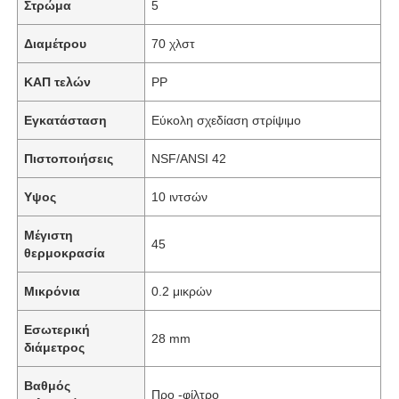
Στρώμα
5
Διαμέτρου
70 χλστ
ΚΑΠ τελών
PP
Εγκατάσταση
Εύκολη σχεδίαση στρίψιμο
Πιστοποιήσεις
NSF/ANSI 42
Υψος
10 ιντσών
Μέγιστη
45
θερμοκρασία
Αρχική Σελίδα
Μικρόνια
0.2 μικρών
Εσωτερική
Προϊόντα
28 mm
διάμετρος
Βαθμός
Βίντεο
Προ -φίλτρο