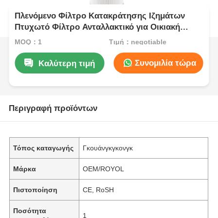
Πλενόμενο Φίλτρο Κατακράτησης Ιζημάτων
Πτυχωτό Φίλτρο Ανταλλακτικό για Οικιακή
Χρήση 20 ιντσών Big Blue Housing
MOQ：1
Τιμή：negotiable
Συνομιλία τώρα
Καλύτερη τιμή
Περιγραφή προϊόντων
Τόπος καταγωγής
Γκουάνγκγκονγκ
Μάρκα
OEM/ROYOL
Πιστοποίηση
CE, RoSH
Ποσότητα
1