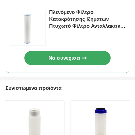
Πλενόμενο Φίλτρο
Στήριγμα RO
Κατακράτησης Ιζημάτων
Πτυχωτό Φίλτρο Ανταλλακτικό
για Οικιακή Χρήση 20 ιντσών
Big Blue Housing
Να συνεχίσει
Συνιστώμενα προϊόντα