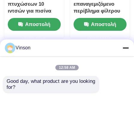
πτυχώσεων 10
επαναγεμιζόμενο
ιντσών για πισίνα
περίβλημα φίλτρου
μειώνει τα ιζήματα,
νερού 4,5x20 ιντσών
Αποστολή
Αποστολή
την άμμο, τη βρωμιά,
δοχείο φίλτρου
τη σκουριά
ερώτησης
ερώτησης
Vinson
12:58 AM
Good day, what product are you looking 
for?
Διαφανές δοχείο
Φιλτράρισμα
10x2,5 ιντσών
υδραερίου με
NSF/ANSI 42
πλεγμένο υλικό PP 10
Πιστοποιημένο
ιντσών 0,2 μικρών
Αποστολή
Αποστολή
φυσίγγιο φίλτρου
Φιλτράρισμα