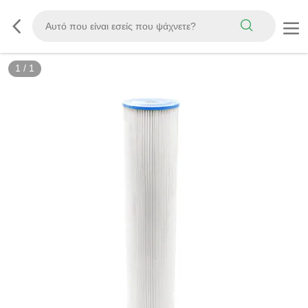
1
/
1