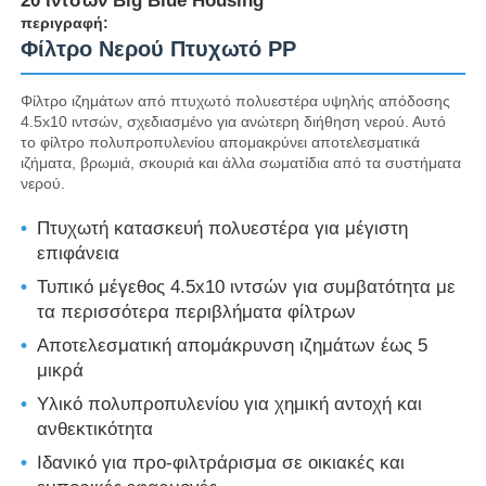
20 ιντσών Big Blue Housing
περιγραφή:
Φίλτρο Νερού Πτυχωτό PP
κατοικία φίλτρων νερού
Φίλτρο ιζημάτων από πτυχωτό πολυεστέρα υψηλής απόδοσης
4.5x10 ιντσών, σχεδιασμένο για ανώτερη διήθηση νερού. Αυτό
κασέτα φίλτρων νερού
το φίλτρο πολυπροπυλενίου απομακρύνει αποτελεσματικά
ιζήματα, βρωμιά, σκουριά και άλλα σωματίδια από τα συστήματα
νερού.
Μεμβράνη RO για κατοικίες
Πτυχωτή κατασκευή πολυεστέρα για μέγιστη
επιφάνεια
UV αποστειρωτής νερού
Τυπικό μέγεθος 4.5x10 ιντσών για συμβατότητα με
τα περισσότερα περιβλήματα φίλτρων
Εξαρτήματα Σύνδεσης Φίλτρου Νερού
Αποτελεσματική απομάκρυνση ιζημάτων έως 5
μικρά
Βιομηχανική μεμβράνη RO
Υλικό πολυπροπυλενίου για χημική αντοχή και
ανθεκτικότητα
Ιδανικό για προ-φιλτράρισμα σε οικιακές και
RO κατοικία μεμβρανών