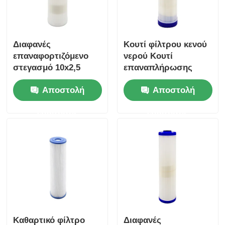
Διαφανές
Κουτί φίλτρου κενού
επαναφορτιζόμενο
νερού Κουτί
στεγασμό 10x2,5
επαναπλήρωσης
ιντσών φίλτρο δοχείο
10x2.5 " με ρητίνη
Αποστολή
Αποστολή
μέσων Διαμονή για
ανταλλαγής ιόντων
φίλτρο νερού
ερώτησης
ερώτησης
Καθαρτικό φίλτρο
Διαφανές