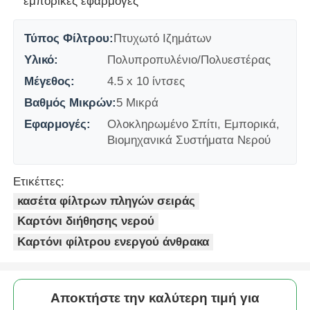
εμπορικές εφαρμογές
Δοχείο πίεσης FRP
Τύπος Φίλτρου:
Πτυχωτό Ιζημάτων
Υλικό:
Πολυπροπυλένιο/Πολυεστέρας
Δεξαμενή άλμης μαλακτικού νερού
Μέγεθος:
4.5 x 10 ίντσες
Βαθμός Μικρών:
5 Μικρά
Ρητίνη ανταλλαγής
Εφαρμογές:
Ολοκληρωμένο Σπίτι, Εμπορικά,
Βιομηχανικά Συστήματα Νερού
Βαλβίδα ελέγχου φίλτρου
Ετικέττες:
κασέτα φίλτρων πληγών σειράς
Ηλεκτρομαγνητική βαλβίδα
Καρτόνι διήθησης νερού
Καρτόνι φίλτρου ενεργού άνθρακα
μανόμετρο
Μετρητής ροής
Αποκτήστε την καλύτερη τιμή για