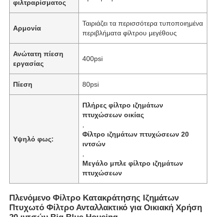
φιλτραρίσματος
Ταιριάζει τα περισσότερα τυποποιημένα
Σχετικά με εμάς
Αρμονία
περιβλήματα φίλτρου μεγέθους
Ανώτατη πίεση
Γύρος εργοστασίων
400psi
εργασίας
Πίεση
80psi
Ποιοτικός έλεγχος
Πλήρες φίλτρο ιζημάτων
πτυχώσεων οικίας
επαφή
,
Φίλτρο ιζημάτων πτυχώσεων 20
Υψηλό φως:
ιντσών
Νέα
,
Μεγάλο μπλε φίλτρο ιζημάτων
πτυχώσεων
Συστήματα RO
Πλενόμενο Φίλτρο Κατακράτησης Ιζημάτων
Πτυχωτό Φίλτρο Ανταλλακτικό για Οικιακή Χρήση
Μαλακτικό νερού