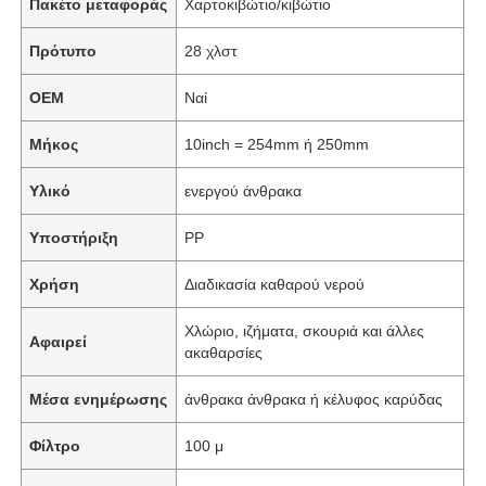
Πακέτο μεταφοράς
Χαρτοκιβώτιο/κιβώτιο
Πρότυπο
28 χλστ
OEM
Ναί
Μήκος
10inch = 254mm ή 250mm
Υλικό
ενεργού άνθρακα
Υποστήριξη
PP
Χρήση
Διαδικασία καθαρού νερού
Χλώριο, ιζήματα, σκουριά και άλλες
Αφαιρεί
ακαθαρσίες
Μέσα ενημέρωσης
άνθρακα άνθρακα ή κέλυφος καρύδας
Φίλτρο
100 μ