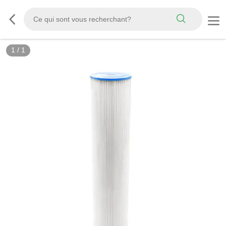
1
/
1