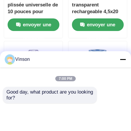
plissée universelle de
transparent
10 pouces pour
rechargeable 4,5x20
piscine réduit la
pouces cartouche
envoyer une
envoyer une
rouille des sédiments
filtrante
de sable et de saleté
demande
demande
Vinson
7:00 PM
Good day, what product are you looking 
for?
Contenant
Cartouche filtrante à
transparent de 10x2,5
eau plissée PP 10
pouces, cartouche de
pouces 0,2 micron
filtre à eau certifiée
Filtre à sédiments
envoyer une
envoyer une
NSF/ANSI 42
pour le traitement de