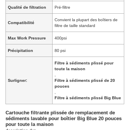
Qualité de filtration
Pré-filtre
A propos de nous
Convient la plupart des boîtiers de
Compatibilité
filtre de taille standard
Visite d'usine
Max Work Pressure
400psi
Précipitation
80 psi
Contrôle de la qualité
Filtre à sédiments plissé pour
toute la maison
Contact
,
Surligner:
Filtre à sédiments plissé de 20
pouces
nouvelles
,
Filtre à sédiments plissé Big Blue
Systèmes de référencement
Cartouche filtrante plissée de remplacement de
sédiments lavable pour boîtier Big Blue 20 pouces
pour toute la maison
Adoucisseur d'eau