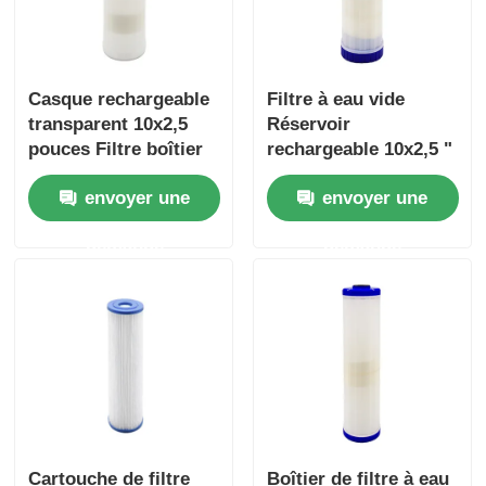
Casque rechargeable
Filtre à eau vide
transparent 10x2,5
Réservoir
pouces Filtre boîtier
rechargeable 10x2,5 "
de médias Casque
avec résine d'échange
envoyer une
envoyer une
pour le filtre à eau
d'ions
demande
demande
Cartouche de filtre
Boîtier de filtre à eau