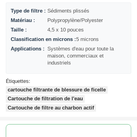
Type de filtre :
Sédiments plissés
Récipient à pression de FRP
Matériau :
Polypropylène/Polyester
Taille :
4,5 x 10 pouces
réservoir de saumure pour adoucisseur d'eau
Classification en microns :
5 microns
Applications :
Systèmes d'eau pour toute la
Résine d'échange d'ions
maison, commerciaux et
industriels
Valve de contrôle du filtre
Étiquettes:
cartouche filtrante de blessure de ficelle
Électrovanne
Cartouche de filtration de l'eau
Cartouche de filtre au charbon actif
manomètre
Débitmètre