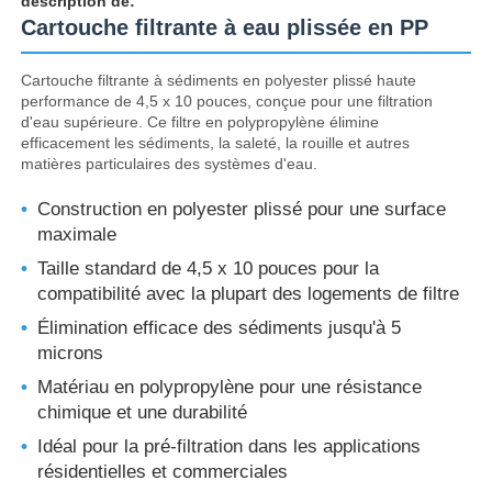
description de:
Cartouche filtrante à eau plissée en PP
logement de filtre d'eau
Cartouche filtrante à sédiments en polyester plissé haute
performance de 4,5 x 10 pouces, conçue pour une filtration
d'eau supérieure. Ce filtre en polypropylène élimine
cartouche filtrante de l'eau
efficacement les sédiments, la saleté, la rouille et autres
matières particulaires des systèmes d'eau.
Membrane RO résidentiel
Construction en polyester plissé pour une surface
maximale
stérilisateur UV de l'eau
Taille standard de 4,5 x 10 pouces pour la
compatibilité avec la plupart des logements de filtre
Élimination efficace des sédiments jusqu'à 5
Raccords de connexion pour filtre à eau
microns
Matériau en polypropylène pour une résistance
Membrane industrielle de RO
chimique et une durabilité
Idéal pour la pré-filtration dans les applications
résidentielles et commerciales
Logement de membrane de RO