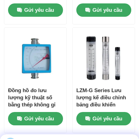
diện tích chống cháy
mặt bích đo khí và
Gửi yêu cầu
Gửi yêu cầu
nổ áp suất cao
chất lỏng Rotameter
Nhà lọc nước
mặt bích
Máy lọc nước
Màng RO dân dụng
Máy khử trùng nước tia cực tím
Đồng hồ đo lưu
LZM-G Series Lưu
Khớp nối bộ lọc nước
lượng kỹ thuật số
lượng kế điều chỉnh
bằng thép không gỉ
bảng điều khiển
kết nối Tri-clamp Áp
Rotameter có van để
Màng RO công nghiệp
Gửi yêu cầu
Gửi yêu cầu
suất cao Lưu lượng
theo dõi khí, lỏng,
kế diện tích thay đổi
dầu
kỹ thuật số cho nước,
Vỏ màng RO