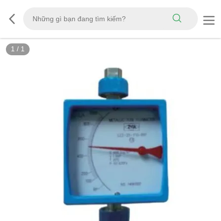
1
/
1