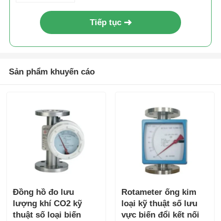
Tiếp tục
Về chúng tôi
Tham quan nhà máy
Sản phẩm khuyến cáo
Kiểm soát chất lượng
Liên hệ chúng tôi
Tin tức
Hệ thống RO
Đồng hồ đo lưu
Rotameter ống kim
lượng khí CO2 kỹ
loại kỹ thuật số lưu
thuật số loại biến
vực biến đổi kết nối
Làm mềm nước