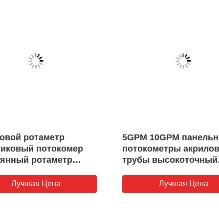
овой ротаметр
5GPM 10GPM панель
тиковый потокомер
потокометры акрило
лянный ротаметр
трубы высокоточный
цинский кислородный
потокомер для систе
омер 1-10 л/мин
обратного осмоса RO
Лучшая Цена
Лучшая Цена
машины