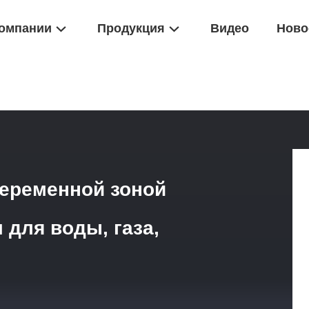
омпании
Продукция
Видео
Ново
овой Расходомер С Переменной Зоной И Резьбовым Соединением 
еременной зоной
для воды, газа,