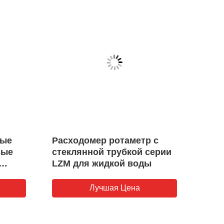
ные
Расходомер ротаметр с
Цифр
вые
стеклянной трубкой серии
CO2 
LZM для жидкой воды
пло
мы
дав
-
Лучшая Цена