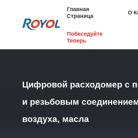
Главная
О К
Страница
Побеседуйте
Главная Страница
/
Продукция
/
Счетчик Потока
/
Цифр
Теперь
Цифровой расходомер с п
и резьбовым соединением 
воздуха, масла