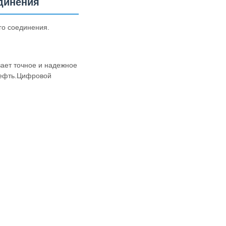
динения
го соединения.
ает точное и надежное
 нефть.Цифровой