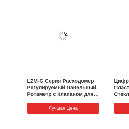
 из
LZM-G Серия Расходомер
Цифр
три-
Регулируемый Панельный
Плас
ем,
Ротаметр с Клапаном для
Стек
Контроля Газа, Жидкости,
Меди
ого
Масла
поток
Лучшая Цена
,