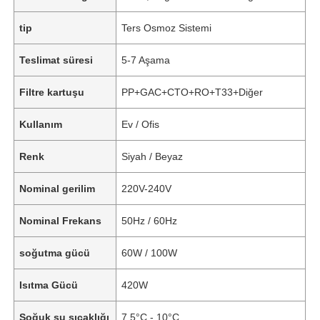
tip
Ters Osmoz Sistemi
Teslimat süresi
5-7 Aşama
Filtre kartuşu
PP+GAC+CTO+RO+T33+Diğer
Kullanım
Ev / Ofis
Renk
Siyah / Beyaz
Nominal gerilim
220V-240V
Nominal Frekans
50Hz / 60Hz
soğutma gücü
60W / 100W
Isıtma Gücü
420W
Soğuk su sıcaklığı
7,5°C - 10°C