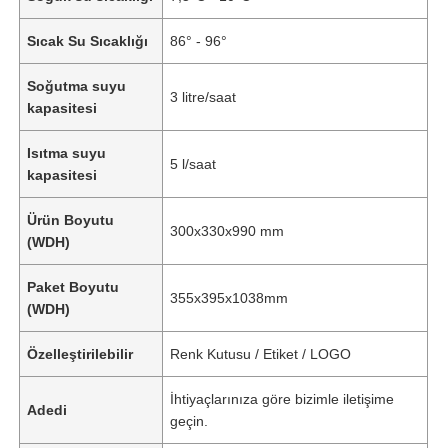
Sıcak Su Sıcaklığı
86° - 96°
Soğutma suyu
3 litre/saat
kapasitesi
Isıtma suyu
5 l/saat
kapasitesi
Ürün Boyutu
300x330x990 mm
(WDH)
Paket Boyutu
355x395x1038mm
(WDH)
Ana sayfa
Özelleştirilebilir
Renk Kutusu / Etiket / LOGO
Ürünler
İhtiyaçlarınıza göre bizimle iletişime
Adedi
geçin.
VİDEOLAR