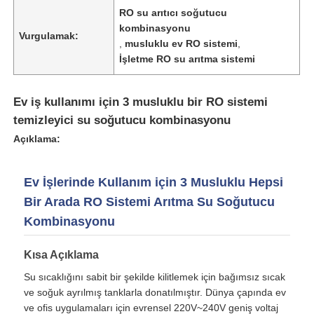
RO su arıtıcı soğutucu
kombinasyonu
Vurgulamak:
Hakkımızda
,
musluklu ev RO sistemi
,
İşletme RO su arıtma sistemi
Fabrika turu
Ev iş kullanımı için 3 musluklu bir RO sistemi
temizleyici su soğutucu kombinasyonu
Kalite kontrol
Açıklama:
Bize ulaşın
Ev İşlerinde Kullanım için 3 Musluklu Hepsi
Bir Arada RO Sistemi Arıtma Su Soğutucu
Haberler
Kombinasyonu
Kısa Açıklama
RO Sistemleri
Su sıcaklığını sabit bir şekilde kilitlemek için bağımsız sıcak
ve soğuk ayrılmış tanklarla donatılmıştır. Dünya çapında ev
Su yumuşatıcı
ve ofis uygulamaları için evrensel 220V~240V geniş voltaj