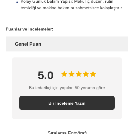
Kolay Günlük Bakım Yapısı: Makul iç düzen, rutin
temizliği ve makine bakımını zahmetsizce kolaylaştırır.
CTP Basınçlı Kap
Puanlar ve İncelemeler:
Su Arıtma Tuz Tankı
Genel Puan
Iyon değiştirici reçine
Filtre Kontrol Vanası
5.0
Bu tedarikçi için yapılan 50 yoruma göre
Solenoid Valf
Bir İnceleme Yazın
Güç Kaynağı
Akış ölçer
Sıralama Fotoğrafı