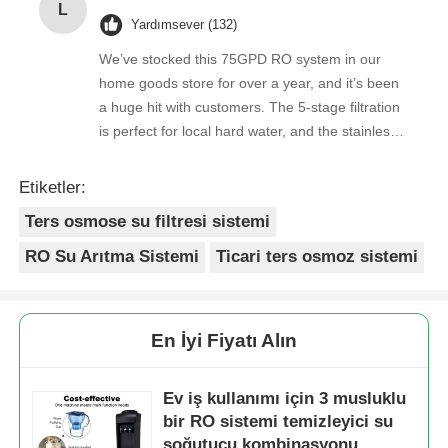
L
happier with both the product and the service.
Yardımsever (132)
We’ve stocked this 75GPD RO system in our
home goods store for over a year, and it’s been
a huge hit with customers. The 5-stage filtration
is perfect for local hard water, and the stainless
steel faucet feels way sturdier than cheaper
options. Reorders are always on time, and the
Etiketler:
quality is consistent every shipment. No
Ters osmose su filtresi sistemi
complaints from customers, and very few
returns. Great product to carry!
RO Su Arıtma Sistemi
Ticari ters osmoz sistemi
En İyi Fiyatı Alın
Ev iş kullanımı için 3 musluklu
bir RO sistemi temizleyici su
soğutucu kombinasyonu