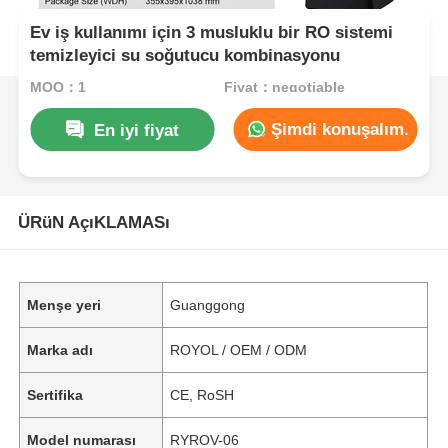
Ev iş kullanımı için 3 musluklu bir RO sistemi
temizleyici su soğutucu kombinasyonu
MOQ：1
Fiyat：negotiable
Şimdi konuşalım.
En iyi fiyat
ÜRüN AçıKLAMASı
Menşe yeri
Guanggong
Marka adı
ROYOL / OEM / ODM
Sertifika
CE, RoSH
Model numarası
RYROV-06