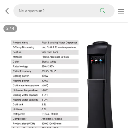
2
/
4