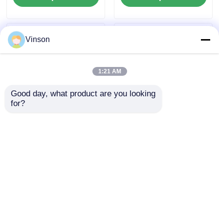
Vinson
1:21 AM
Good day, what product are you looking 
for?
ROYOL Water Large
10 "Büyük Mavi Açık
Flow1200G 1600G
Ticari RO Sistemi 4
Ticari 20" Büyük Mavi
Aşama Filtrasyonlu
RO Sistemi Filtre
Su Temizleyicisi
Talep Gönder
Talep Gönder
Hatırlatıcı ile
Ana sayfa
Hakkımızda
Bize ulaşın
Desktop Site