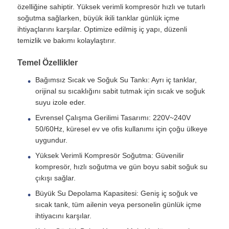
özelliğine sahiptir. Yüksek verimli kompresör hızlı ve tutarlı
soğutma sağlarken, büyük ikili tanklar günlük içme
Su filtresi muhafazası
ihtiyaçlarını karşılar. Optimize edilmiş iç yapı, düzenli
temizlik ve bakımı kolaylaştırır.
Su Filtresi Kartuşu
Temel Özellikler
Bağımsız Sıcak ve Soğuk Su Tankı: Ayrı iç tanklar,
orijinal su sıcaklığını sabit tutmak için sıcak ve soğuk
Konut RO Membran
suyu izole eder.
Evrensel Çalışma Gerilimi Tasarımı: 220V~240V
UV Su Sterilizatörü
50/60Hz, küresel ev ve ofis kullanımı için çoğu ülkeye
uygundur.
Yüksek Verimli Kompresör Soğutma: Güvenilir
Su Filtresi Bağlantı Ek Parçaları
kompresör, hızlı soğutma ve gün boyu sabit soğuk su
çıkışı sağlar.
Endüstriyel RO Membranı
Büyük Su Depolama Kapasitesi: Geniş iç soğuk ve
sıcak tank, tüm ailenin veya personelin günlük içme
ihtiyacını karşılar.
RO membran muhafazası