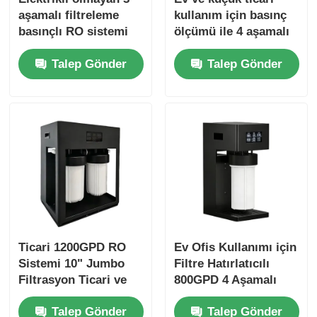
aşamalı filtreleme
kullanım için basınç
basınçlı RO sistemi
ölçümü ile 4 aşamalı
Basınçlı tanklı su
ters osmose sistemi
Talep Gönder
Talep Gönder
filtri
Ticari 1200GPD RO
Ev Ofis Kullanımı için
Sistemi 10" Jumbo
Filtre Hatırlatıcılı
Filtrasyon Ticari ve
800GPD 4 Aşamalı
Ev Kullanımı için
Ticari RO Sistemi
Talep Gönder
Talep Gönder
Filtre Hatırlatması ile