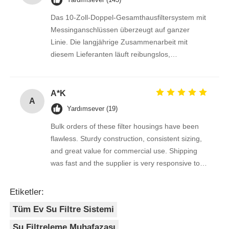
Das 10-Zoll-Doppel-Gesamthausfiltersystem mit
Messinganschlüssen überzeugt auf ganzer
Linie. Die langjährige Zusammenarbeit mit
diesem Lieferanten läuft reibungslos,
Liefertermine und Qualität sind stets
einwandfrei.
A*K
A
Yardımsever (19)
Bulk orders of these filter housings have been
flawless. Sturdy construction, consistent sizing,
and great value for commercial use. Shipping
was fast and the supplier is very responsive to
inquiries.
Etiketler:
Tüm Ev Su Filtre Sistemi
Su Filtreleme Muhafazası