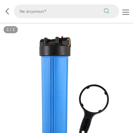
1
/
1