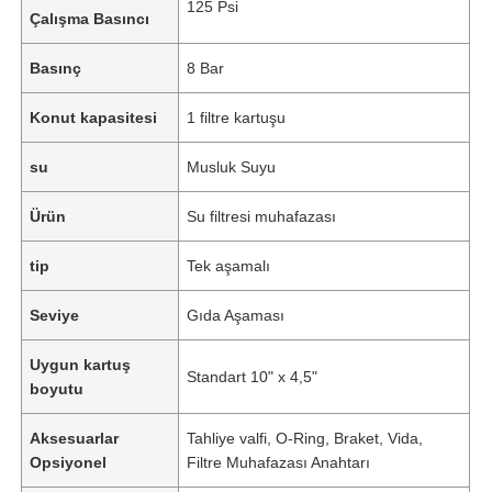
125 Psi
Çalışma Basıncı
Basınç
8 Bar
Konut kapasitesi
1 filtre kartuşu
su
Musluk Suyu
Ürün
Su filtresi muhafazası
tip
Tek aşamalı
Seviye
Gıda Aşaması
Ana sayfa
Uygun kartuş
Standart 10" x 4,5"
boyutu
Ürünler
Aksesuarlar
Tahliye valfi, O-Ring, Braket, Vida,
Opsiyonel
Filtre Muhafazası Anahtarı
VİDEOLAR