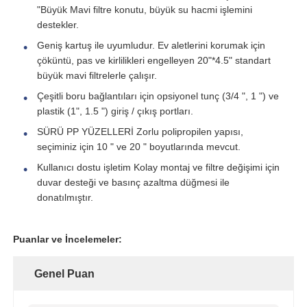
"Büyük Mavi filtre konutu, büyük su hacmi işlemini
destekler.
CTP Basınçlı Kap
Geniş kartuş ile uyumludur. Ev aletlerini korumak için
çöküntü, pas ve kirlilikleri engelleyen 20"*4.5" standart
büyük mavi filtrelerle çalışır.
Su Arıtma Tuz Tankı
Çeşitli boru bağlantıları için opsiyonel tunç (3/4 ", 1 ") ve
plastik (1", 1.5 ") giriş / çıkış portları.
Iyon değiştirici reçine
SÜRÜ PP YÜZELLERİ Zorlu polipropilen yapısı,
seçiminiz için 10 " ve 20 " boyutlarında mevcut.
Filtre Kontrol Vanası
Kullanıcı dostu işletim Kolay montaj ve filtre değişimi için
duvar desteği ve basınç azaltma düğmesi ile
donatılmıştır.
Solenoid Valf
Puanlar ve İncelemeler:
Güç Kaynağı
Genel Puan
Akış ölçer