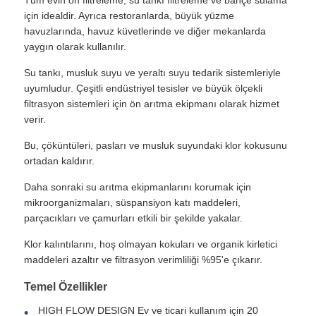
için idealdir. Ayrıca restoranlarda, büyük yüzme
havuzlarında, havuz küvetlerinde ve diğer mekanlarda
Su filtresi muhafazası
yaygın olarak kullanılır.
Su tankı, musluk suyu ve yeraltı suyu tedarik sistemleriyle
Su Filtresi Kartuşu
uyumludur. Çeşitli endüstriyel tesisler ve büyük ölçekli
filtrasyon sistemleri için ön arıtma ekipmanı olarak hizmet
verir.
Konut RO Membran
Bu, çöküntüleri, pasları ve musluk suyundaki klor kokusunu
ortadan kaldırır.
UV Su Sterilizatörü
Daha sonraki su arıtma ekipmanlarını korumak için
mikroorganizmaları, süspansiyon katı maddeleri,
Su Filtresi Bağlantı Ek Parçaları
parçacıkları ve çamurları etkili bir şekilde yakalar.
Klor kalıntılarını, hoş olmayan kokuları ve organik kirletici
maddeleri azaltır ve filtrasyon verimliliği %95'e çıkarır.
Endüstriyel RO Membranı
Temel Özellikler
RO membran muhafazası
HIGH FLOW DESIGN Ev ve ticari kullanım için 20