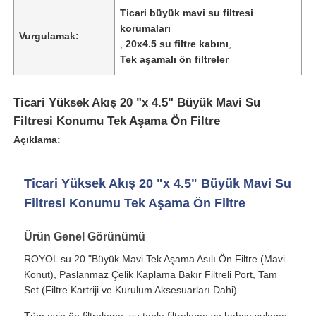
Ticari büyük mavi su filtresi
korumaları
Vurgulamak:
Hakkımızda
,
20x4.5 su filtre kabını
,
Tek aşamalı ön filtreler
Fabrika turu
Ticari Yüksek Akış 20 "x 4.5" Büyük Mavi Su
Filtresi Konumu Tek Aşama Ön Filtre
Kalite kontrol
Açıklama:
Bize ulaşın
Ticari Yüksek Akış 20 "x 4.5" Büyük Mavi Su
Filtresi Konumu Tek Aşama Ön Filtre
Haberler
Ürün Genel Görünümü
ROYOL su 20 "Büyük Mavi Tek Aşama Asılı Ön Filtre (Mavi
RO Sistemleri
Konut), Paslanmaz Çelik Kaplama Bakır Filtreli Port, Tam
Set (Filtre Kartriji ve Kurulum Aksesuarları Dahi)
Su yumuşatıcı
Tüm evin ön filtreleme, su tankı filtreleme ve bahçe sulama