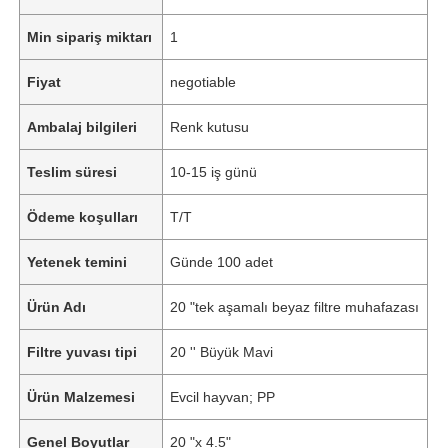
Min sipariş miktarı
1
Fiyat
negotiable
Ambalaj bilgileri
Renk kutusu
Teslim süresi
10-15 iş günü
Ödeme koşulları
T/T
Yetenek temini
Günde 100 adet
Ürün Adı
20 "tek aşamalı beyaz filtre muhafazası
Filtre yuvası tipi
20 '' Büyük Mavi
Ürün Malzemesi
Evcil hayvan; PP
Genel Boyutlar
20 "x 4.5"