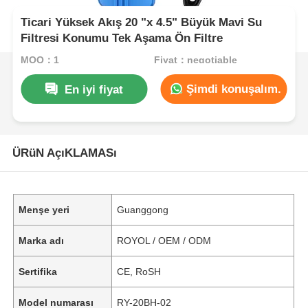
Ticari Yüksek Akış 20 "x 4.5" Büyük Mavi Su
Filtresi Konumu Tek Aşama Ön Filtre
MOQ：1
Fiyat：negotiable
Şimdi konuşalım.
En iyi fiyat
ÜRüN AçıKLAMASı
Menşe yeri
Guanggong
Marka adı
ROYOL / OEM / ODM
Sertifika
CE, RoSH
Model numarası
RY-20BH-02