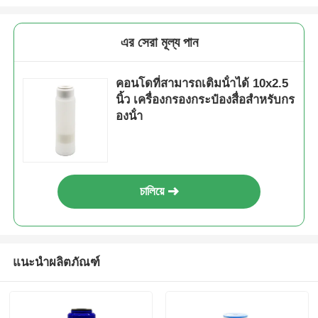
FRP ภาชนะรับความดัน
এর সেরা মূল্য পান
ถังน้ําอ่อนน้ํา
คอนโดที่สามารถเติมน้ําได้ 10x2.5
นิ้ว เครื่องกรองกระป๋องสื่อสําหรับกร
องน้ํา
เรซินแลกเปลี่ยนไอออน
วาล์วควบคุมการกรอง
চালিয়ে
โซลินอยด์วาล์ว
เกจวัดความดัน
แนะนำผลิตภัณฑ์
เครื่องวัดการไหล