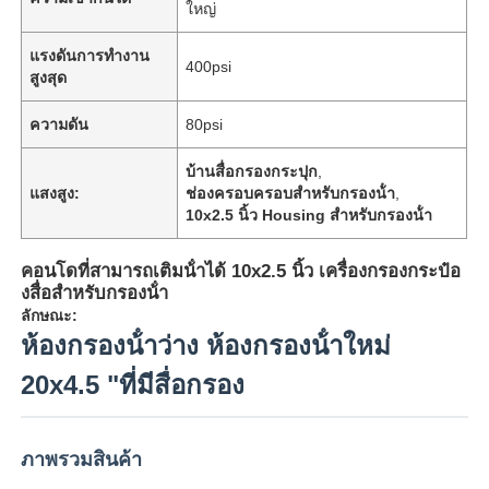
ใหญ่
แรงดันการทำงาน
เกี่ยวกับเรา
400psi
สูงสุด
ความดัน
80psi
ทัวร์โรงงาน
บ้านสื่อกรองกระปุก
,
แสงสูง:
ช่องครอบครอบสําหรับกรองน้ํา
,
ควบคุมคุณภาพ
10x2.5 นิ้ว Housing สําหรับกรองน้ํา
ติดต่อเรา
คอนโดที่สามารถเติมน้ําได้ 10x2.5 นิ้ว เครื่องกรองกระป๋อ
งสื่อสําหรับกรองน้ํา
ลักษณะ:
ข่าว
ห้องกรองน้ําว่าง ห้องกรองน้ําใหม่
20x4.5 "ที่มีสื่อกรอง
ระบบ RO
ภาพรวมสินค้า
น้ำนุ่มน้ำ