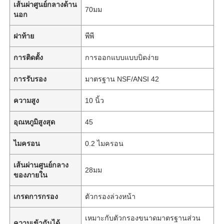
เส้นผ่าศูนย์กลางด้าน
70มม
นอก
ฝาท้าย
พีพี
การติดตั้ง
การออกแบบแบบบิดง่าย
การรับรอง
มาตรฐาน NSF/ANSI 42
ความสูง
10 นิ้ว
อุณหภูมิสูงสุด
45
ไมครอน
0.2 ไมครอน
บ้าน
เส้นผ่านศูนย์กลาง
28มม
ของภายใน
ผลิตภัณฑ์
เกรดการกรอง
ตัวกรองล่วงหน้า
เหมาะกับตัวกรองขนาดมาตรฐานส่วน
วิดีโอ
ความเข้ากันได้