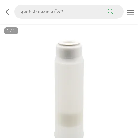
1
/
1