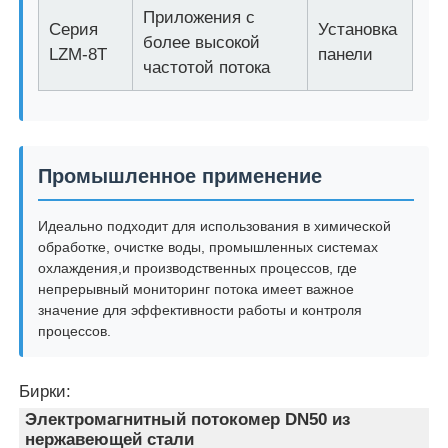
Приложения с
Серия
Установка
более высокой
LZM-8T
панели
О Компании
частотой потока
Наша фабрика
Промышленное применение
контроль качества
Идеально подходит для использования в химической
контактные данные
обработке, очистке воды, промышленных системах
охлаждения,и производственных процессов, где
непрерывный мониторинг потока имеет важное
значение для эффективности работы и контроля
Новости
процессов.
Системы обратного осмоса
Бирки:
Электромагнитный потокомер DN50 из
Умягчитель воды
нержавеющей стали