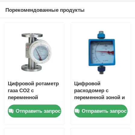
Порекомендованные продукты
Сосуд под давлением FRP
Бак для рассола умягчителя воды
Ионообменная смола
Клапан управления фильтром
Цифровой ротаметр
Цифровой
газа CO2 с
расходомер с
Электромагнитный клапан
переменной
переменной зоной и
площадью высокого
резьбовым
манометр
Отправить запрос
Отправить запрос
давления
соединением для
воды, газа, воздуха,
масла
Счетчик потока