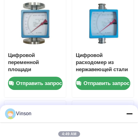
Кронштейн RO
Цифровой
Цифровой
переменной
расходомер из
площади
нержавеющей стали
металлический
с три-кламповым
Отправить запрос
Отправить запрос
ротаметр трубки
соединением,
для измерения газа
высоконапорный
и жидкости
расходомер
переменного
сечения для воды,
Vinson
газа, воздуха, масла
4:49 AM