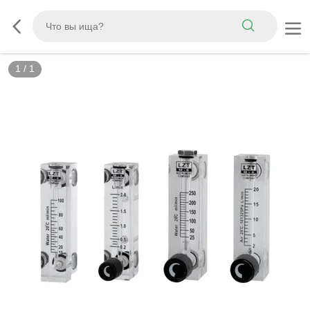
1
/
1