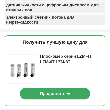
датчик жидкости с цифровым дисплеем для
сточных вод
снабжение жилищем водяного фильтра
электронный счетчик потока для
нефтежидкости
патрон водяного фильтра
Получить лучшую цену для
Мембрана RO для жилых помещений
Плоскомер серии LZM-4T
ультрафиолетовый стерилизатор воды
LZM-6T LZM-8T
Фитинги для подключения фильтров воды
Промышленная мембрана RO
Продолжать
снабжение жилищем мембраны ro