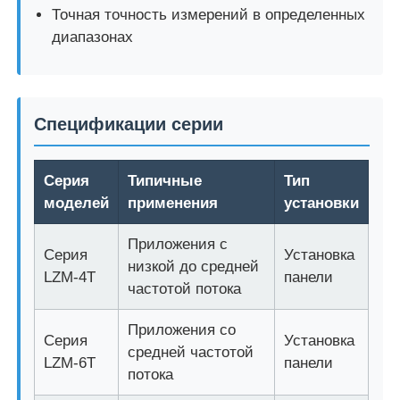
Точная точность измерений в определенных
диапазонах
Спецификации серии
Серия
Типичные
Тип
моделей
применения
установки
Приложения с
Серия
Установка
низкой до средней
LZM-4T
панели
Главная страница
частотой потока
Приложения со
Продукция
Серия
Установка
средней частотой
LZM-6T
панели
потока
Ролики