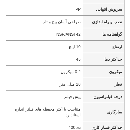
سرپوش انتهایی
PP
نصب و راه اندازی
طراحی آسان پیچ و تاب
گواهینامه ها
NSF/ANSI 42
ارتفاع
10 اینچ
حداکثر دما
45
میکرون
0.2 میکرون
قطر
28 میلی متر
خانه
درجه فیلتراسیون
پیش فیلتر
متناسب با اکثر محفظه های فیلتر اندازه
محصولات
سازگاری
استاندارد
حداکثر فشار کاری
400psi
فیلم های