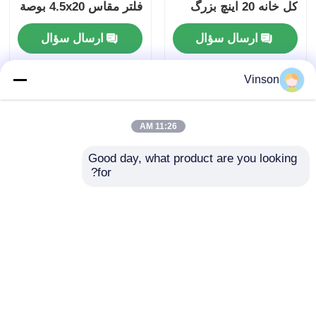
کل خانه 20 اینچ بزرگ
فلتر مقاس 4.5x20 بوصة
آبی
ارسال سؤال
ارسال سؤال
Vinson
11:26 AM
Good day, what product are you looking 
for?
کانتینر شفاف 10x2.5"
فیلتر آب پلیسه دار PP
NSF/ANSI 42 کارتریج
10 اینچی، فیلتر رسوب
فیلتر آب گواهی شده
0.2 میکرون برای فرآیند
آب خالص
ارسال سؤال
ارسال سؤال