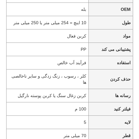
OEM
بله
طول
10 اینچ = 254 میلی متر یا 250 میلی متر
مواد
کربن فعال
پشتیبانی می کند
PP
استفاده
فرآیند آب خالص
کلر ، رسوب ، زنگ زدگی و سایر ناخالصی
حذف کردن
ها
رسانه ها
کربن زغال سنگ یا کربن پوسته نارگیل
فیلتر کنید
100 م
لایه
5
قطر
70 میلی متر