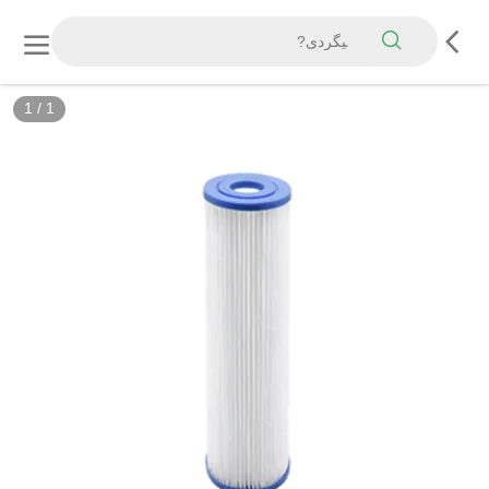
1
/
1