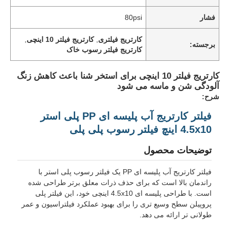
فشار
80psi
دربارهی ما
کارتریج فیلتری
,
کارتریج فیلتر 10 اینچی
,
برجسته:
کارتریج فیلتر رسوب خاک
کارخانه تور
کارتریج فیلتر 10 اینچی برای استخر شنا باعث کاهش زنگ
آلودگی شن و ماسه می شود
کنترل کیفیت
شرح:
فیلتر کارتریج آب پلیسه ای PP پلی استر
تماس با ما
4.5x10 اینچ فیلتر رسوب پلی پلی
توضیحات محصول
اخبار
فیلتر کارتریج آب پلیسه ای PP یک فیلتر رسوب پلی استر با
راندمان بالا است که برای حذف ذرات معلق برتر طراحی شده
سیستم‌های RO
است. با طراحی پلیسه ای 4.5x10 اینچی خود، این فیلتر پلی
پروپیلن سطح وسیع تری را برای بهبود عملکرد فیلتراسیون و عمر
طولانی تر ارائه می دهد.
نرم کننده آب