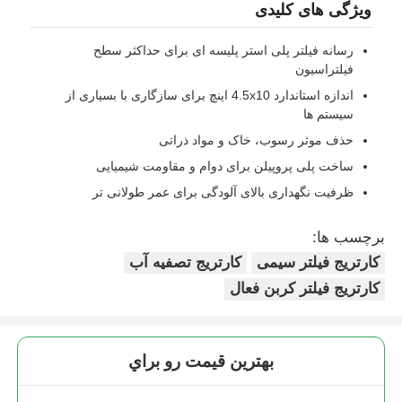
ویژگی های کلیدی
خانه فیلتر آب
رسانه فیلتر پلی استر پلیسه ای برای حداکثر سطح
فیلتراسیون
اندازه استاندارد 4.5x10 اینچ برای سازگاری با بسیاری از
کارتریج فیلتر آب
سیستم ها
حذف موثر رسوب، خاک و مواد ذراتی
غشای RO مسکونی
ساخت پلی پروپیلن برای دوام و مقاومت شیمیایی
ظرفیت نگهداری بالای آلودگی برای عمر طولانی تر
ضدعفونی کننده ی آب UV
برچسب ها:
کارتریج فیلتر سیمی
کارتریج تصفیه آب
لوازم اتصال فیلتر آب
کارتریج فیلتر کربن فعال
غشای RO صنعتی
بهترين قيمت رو براي
محفظه غشایی RO